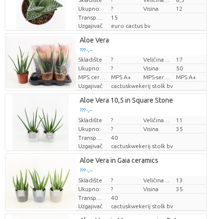
Ukupno:
?
Visina
12
Transportna visina
15
Uzgajivač
euro cactus bv
Aloe Vera
??? -,--
Skladište
?
Veličina posude (cm)
17
Cijena po komadu
Ukupno:
?
Visina
50
MPS certifikat.
MPS A+
MPS-sertifikaatti.
MPS A+
Uzgajivač
cactuskwekerij stolk bv
Aloe Vera 10,5 in Square Stone
??? -,--
Skladište
Cijena po komadu
?
Veličina posude (cm)
11
Ukupno:
?
Visina
35
Transportna visina
40
Uzgajivač
cactuskwekerij stolk bv
Aloe Vera in Gaia ceramics
??? -,--
Skladište
Cijena po komadu
?
Veličina posude (cm)
13
Ukupno:
?
Visina
35
Transportna visina
40
Uzgajivač
cactuskwekerij stolk bv