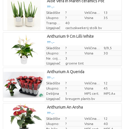
Aloe Vera in Maren ceramics Pot
??? -,--
Skladište
Cijena po komadu
?
Veličina posude (cm)
13
Ukupno:
?
Visina
35
Transportna visina
40
Uzgajivač
cactuskwekerij stolk bv
Anthurium 9 Cm Lilli White
??? -,--
Skladište
Cijena po komadu
?
Veličina posude (cm)
9/9,5
Ukupno:
?
Visina
30
Ne. cvijeće/lonac
3
Uzgajivač
groene tint
Anthurium A Querida
??? -,--
Skladište
?
Veličina posude (cm)
12
Cijena po komadu
Ukupno:
?
Visina
45
Debljina
1
MPS cert.
MPS A+
Uzgajivač
breugem plants bv
Anthurium An Aroha
??? -,--
Skladište
?
Veličina posude (cm)
12
Cijena po komadu
Ukupno:
?
Visina
40
Br. biljaka/lonac
2
MPS cert.
MPS A