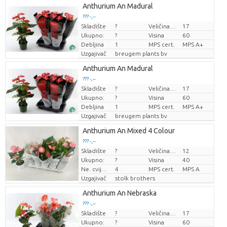
Anthurium An Madural
??? -,--
Skladište
?
Veličina posude (cm)
17
Cijena po komadu
Ukupno:
?
Visina
60
Debljina
1
MPS cert.
MPS A+
Uzgajivač
breugem plants bv
Anthurium An Madural
??? -,--
Skladište
?
Veličina posude (cm)
17
Cijena po komadu
Ukupno:
?
Visina
60
Debljina
1
MPS cert.
MPS A+
Uzgajivač
breugem plants bv
Anthurium An Mixed 4 Colour
??? -,--
Skladište
?
Veličina posude (cm)
12
Cijena po komadu
Ukupno:
?
Visina
40
Ne. cvijeće/lonac
4
MPS cert.
MPS A
Uzgajivač
stolk brothers
Anthurium An Nebraska
??? -,--
Skladište
?
Veličina posude (cm)
17
Cijena po komadu
Ukupno:
?
Visina
60