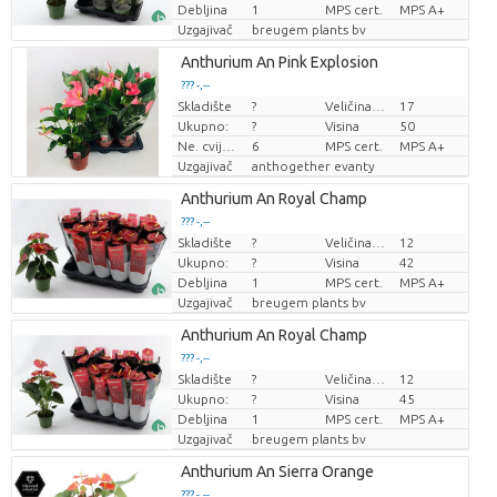
Debljina
1
MPS cert.
MPS A+
Uzgajivač
breugem plants bv
Anthurium An Pink Explosion
??? -,--
Skladište
?
Veličina posude (cm)
17
Cijena po komadu
Ukupno:
?
Visina
50
Ne. cvijeće/lonac
6
MPS cert.
MPS A+
Uzgajivač
anthogether evanty
Anthurium An Royal Champ
??? -,--
Skladište
?
Veličina posude (cm)
12
Cijena po komadu
Ukupno:
?
Visina
42
Debljina
1
MPS cert.
MPS A+
Uzgajivač
breugem plants bv
Anthurium An Royal Champ
??? -,--
Skladište
?
Veličina posude (cm)
12
Cijena po komadu
Ukupno:
?
Visina
45
Debljina
1
MPS cert.
MPS A+
Uzgajivač
breugem plants bv
Anthurium An Sierra Orange
??? -,--