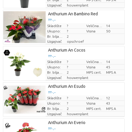
Uzgajivač
houwenplant
Anthurium An Bambino Red
??? -,--
Skladište
Cijena po komadu
?
Veličina posude (cm)
14
Ukupno:
?
Visina
50
Br. biljaka/lonac
2
Uzgajivač
opschroef
Anthurium An Cocos
??? -,--
Skladište
?
Veličina posude (cm)
14
Cijena po komadu
Ukupno:
?
Visina
45
Br. biljaka/lonac
2
MPS cert.
MPS A
Uzgajivač
houwenplant
Anthurium An Esudo
??? -,--
Skladište
?
Veličina posude (cm)
12
Cijena po komadu
Ukupno:
?
Visina
43
Br. biljaka/lonac
2
MPS cert.
MPS A
Uzgajivač
houwenplant
Anthurium An Everio
??? -,--