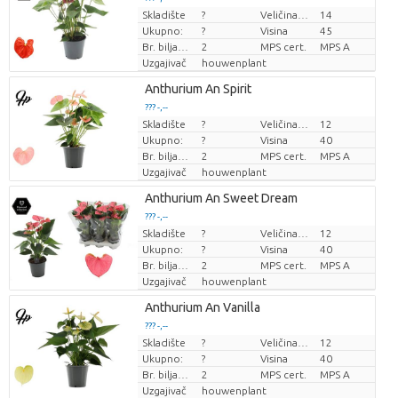
Skladište
?
Veličina posude (cm)
14
Cijena po komadu
Ukupno:
?
Visina
45
Br. biljaka/lonac
2
MPS cert.
MPS A
Uzgajivač
houwenplant
Anthurium An Spirit
??? -,--
Skladište
?
Veličina posude (cm)
12
Cijena po komadu
Ukupno:
?
Visina
40
Br. biljaka/lonac
2
MPS cert.
MPS A
Uzgajivač
houwenplant
Anthurium An Sweet Dream
??? -,--
Skladište
?
Veličina posude (cm)
12
Cijena po komadu
Ukupno:
?
Visina
40
Br. biljaka/lonac
2
MPS cert.
MPS A
Uzgajivač
houwenplant
Anthurium An Vanilla
??? -,--
Skladište
?
Veličina posude (cm)
12
Cijena po komadu
Ukupno:
?
Visina
40
Br. biljaka/lonac
2
MPS cert.
MPS A
Uzgajivač
houwenplant