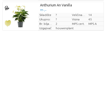
Anthurium An Vanilla
??? -,--
Skladište
?
Veličina posude (cm)
14
Cijena po komadu
Ukupno:
?
Visina
45
Br. biljaka/lonac
2
MPS cert.
MPS A
Uzgajivač
houwenplant