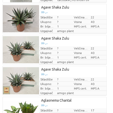
Agave Shaka Zulu
??? -,--
Skladište
?
Veličina posude (cm)
22
Cijena po komadu
Ukupno:
?
Visina
40
Br. biljaka/lonac
1
MPS cert.
MPS A
Uzgajivač
amigo plant
Agave Shaka Zulu
??? -,--
Skladište
?
Veličina posude (cm)
22
Cijena po komadu
Ukupno:
?
Visina
40
Br. biljaka/lonac
1
MPS cert.
MPS A
Uzgajivač
amigo plant
Agave Shaka Zulu
??? -,--
Skladište
?
Veličina posude (cm)
22
Cijena po komadu
Ukupno:
?
Visina
40
Br. biljaka/lonac
1
MPS cert.
MPS A
Uzgajivač
amigo plant
Aglaonema Chantal
??? -,--
Skladište
?
Veličina posude (cm)
17
Cijena po komadu