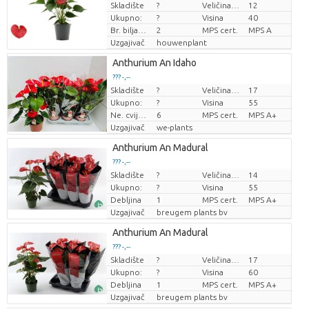
Skladište
?
Veličina posude (cm)
12
Cijena po komadu
Ukupno:
?
Visina
40
Br. biljaka/lonac
2
MPS cert.
MPS A
Uzgajivač
houwenplant
Anthurium An Idaho
??? -,--
Skladište
?
Veličina posude (cm)
17
Cijena po komadu
Ukupno:
?
Visina
55
Ne. cvijeće/lonac
6
MPS cert.
MPS A+
Uzgajivač
we-plants
Anthurium An Madural
??? -,--
Skladište
?
Veličina posude (cm)
14
Cijena po komadu
Ukupno:
?
Visina
55
Debljina
1
MPS cert.
MPS A+
Uzgajivač
breugem plants bv
Anthurium An Madural
??? -,--
Skladište
?
Veličina posude (cm)
17
Cijena po komadu
Ukupno:
?
Visina
60
Debljina
1
MPS cert.
MPS A+
Uzgajivač
breugem plants bv