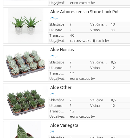
Uzgajivač
euro cactus bv
Aloe Arborescens in Stone Look Pot
??? -,--
Skladište
Cijena po komadu
?
Veličina posude (cm)
13
Ukupno:
?
Visina
35
Transportna visina
40
Uzgajivač
cactuskwekerij stolk bv
Aloe Humilis
??? -,--
Skladište
Cijena po komadu
?
Veličina posude (cm)
8,5
Ukupno:
?
Visina
12
Transportna visina
17
Uzgajivač
euro cactus bv
Aloe Other
??? -,--
Skladište
Cijena po komadu
?
Veličina posude (cm)
8,5
Ukupno:
?
Visina
12
Transportna visina
15
Uzgajivač
euro cactus bv
Aloe Variegata
??? -,--
Skladište
Cijena po komadu
?
Veličina posude (cm)
8,5