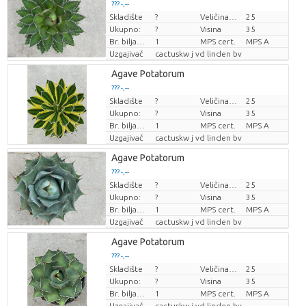
??? -,--
Skladište
?
Veličina posude (cm)
25
Cijena po komadu
Ukupno:
?
Visina
35
Br. biljaka/lonac
1
MPS cert.
MPS A
Uzgajivač
cactuskw j vd linden bv
Agave Potatorum
??? -,--
Skladište
?
Veličina posude (cm)
25
Cijena po komadu
Ukupno:
?
Visina
35
Br. biljaka/lonac
1
MPS cert.
MPS A
Uzgajivač
cactuskw j vd linden bv
Agave Potatorum
??? -,--
Skladište
?
Veličina posude (cm)
25
Cijena po komadu
Ukupno:
?
Visina
35
Br. biljaka/lonac
1
MPS cert.
MPS A
Uzgajivač
cactuskw j vd linden bv
Agave Potatorum
??? -,--
Skladište
?
Veličina posude (cm)
25
Cijena po komadu
Ukupno:
?
Visina
35
Br. biljaka/lonac
1
MPS cert.
MPS A
Uzgajivač
cactuskw j vd linden bv