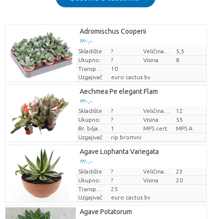
Adromischus Cooperii
??? -,--
Skladište
Cijena po komadu
?
Veličina posude (cm)
5,5
Ukupno:
?
Visina
8
Transportna visina
10
Uzgajivač
euro cactus bv
Aechmea Pe elegant Flam
??? -,--
Skladište
?
Veličina posude (cm)
12
Cijena po komadu
Ukupno:
?
Visina
55
Br. biljaka/lonac
1
MPS cert.
MPS A
Uzgajivač
rip bromini
Agave Lophanta Variegata
??? -,--
Skladište
Cijena po komadu
?
Veličina posude (cm)
23
Ukupno:
?
Visina
20
Transportna visina
25
Uzgajivač
euro cactus bv
Agave Potatorum