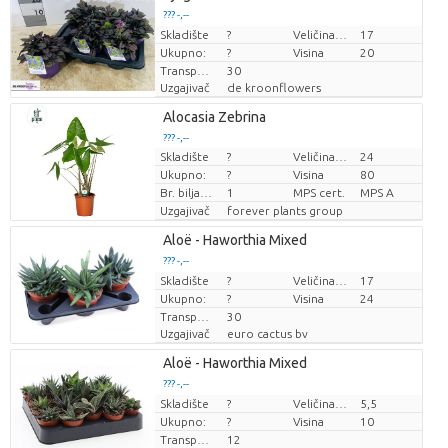
??? -,--
Skladište
Cijena po komadu
?
Veličina posude (cm)
17
Ukupno:
?
Visina
20
Transportna visina
30
Uzgajivač
de kroonflowers
Alocasia Zebrina
??? -,--
Skladište
?
Veličina posude (cm)
24
Cijena po komadu
Ukupno:
?
Visina
80
Br. biljaka/lonac
1
MPS cert.
MPS A
Uzgajivač
forever plants group
Aloë - Haworthia Mixed
??? -,--
Skladište
Cijena po komadu
?
Veličina posude (cm)
17
Ukupno:
?
Visina
24
Transportna visina
30
Uzgajivač
euro cactus bv
Aloë - Haworthia Mixed
??? -,--
Skladište
Cijena po komadu
?
Veličina posude (cm)
5,5
Ukupno:
?
Visina
10
Transportna visina
12