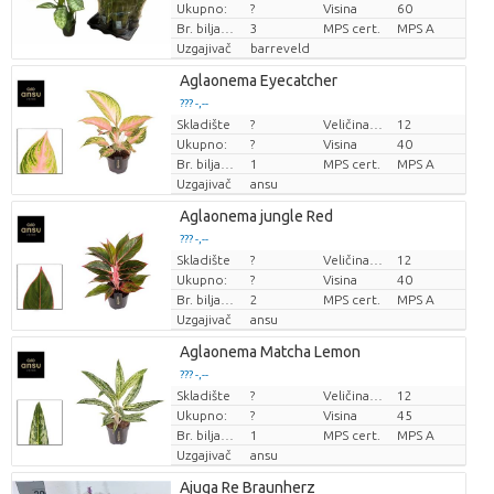
Ukupno:
?
Visina
60
Br. biljaka/lonac
3
MPS cert.
MPS A
Uzgajivač
barreveld
Aglaonema Eyecatcher
??? -,--
Skladište
?
Veličina posude (cm)
12
Cijena po komadu
Ukupno:
?
Visina
40
Br. biljaka/lonac
1
MPS cert.
MPS A
Uzgajivač
ansu
Aglaonema jungle Red
??? -,--
Skladište
?
Veličina posude (cm)
12
Cijena po komadu
Ukupno:
?
Visina
40
Br. biljaka/lonac
2
MPS cert.
MPS A
Uzgajivač
ansu
Aglaonema Matcha Lemon
??? -,--
Skladište
?
Veličina posude (cm)
12
Cijena po komadu
Ukupno:
?
Visina
45
Br. biljaka/lonac
1
MPS cert.
MPS A
Uzgajivač
ansu
Ajuga Re Braunherz