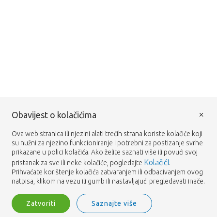
×
Obavijest o kolačićima
Ova web stranica ili njezini alati trećih strana koriste kolačiće koji
su nužni za njezino funkcioniranje i potrebni za postizanje svrhe
prikazane u polici kolačića. Ako želite saznati više ili povući svoj
KolačićI
pristanak za sve ili neke kolačiće, pogledajte
.
Prihvaćate korištenje kolačića zatvaranjem ili odbacivanjem ovog
natpisa, klikom na vezu ili gumb ili nastavljajući pregledavati inače.
Zatvoriti
Saznajte više