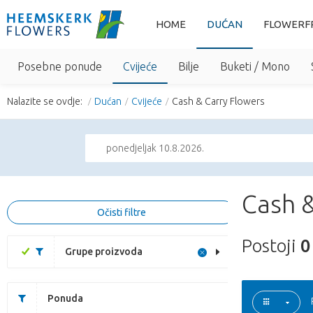
HOME
DUĆAN
FLOWERF
Posebne ponude
Cvijeće
Bilje
Buketi / Mono
Nalazite se ovdje:
Dućan
Cvijeće
Cash & Carry Flowers
ponedjeljak 10.8.2026.
Cash &
Očisti filtre
Postoji
0
Grupe proizvoda
Ponuda