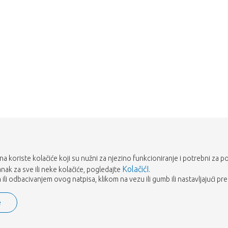
rana koriste kolačiće koji su nužni za njezino funkcioniranje i potrebni za p
KolačićI
tanak za sve ili neke kolačiće, pogledajte
.
ili odbacivanjem ovog natpisa, klikom na vezu ili gumb ili nastavljajući pre
e