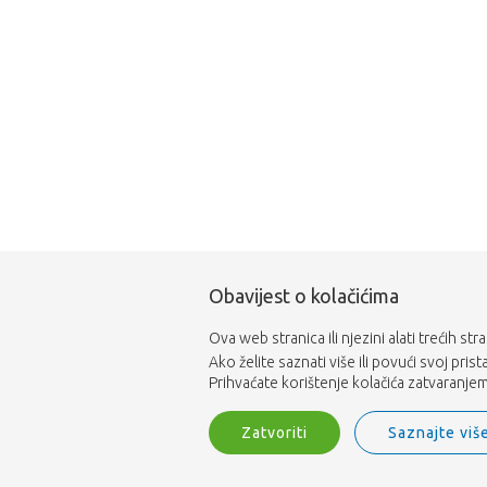
Obavijest o kolačićima
Ova web stranica ili njezini alati trećih st
Ako želite saznati više ili povući svoj pris
Prihvaćate korištenje kolačića zatvaranjem 
Zatvoriti
Saznajte viš