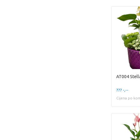
AT004 Stell
??? -,--
Cijena po ko