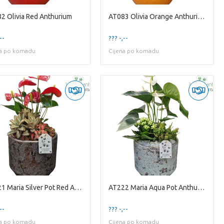
2 Olivia Red Anthurium
AT083 Olivia Orange Anthurium
--
??? -,--
na po komadu
Cijena po komadu
AT221 Maria Silver Pot Red Anthurium
AT222 Maria Aqua Pot Anthurium
--
??? -,--
na po komadu
Cijena po komadu