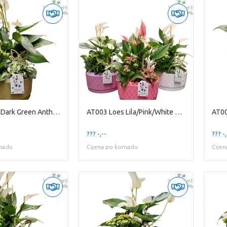
AT003 Loes Dark Green Anthurium
AT003 Loes Lila/Pink/White Anthurium Mixed
AT00
??? -,--
??? -,
madu
Cijena po komadu
Cije