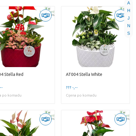
A
H
J
N
S
4 Stella Red
AT004 Stella White
--
??? -,--
na po komadu
Cijena po komadu