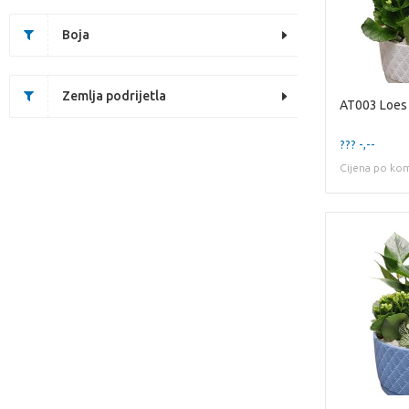
Boja
Zemlja podrijetla
AT003 Loes
??? -,--
Cijena po ko