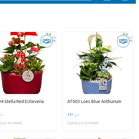
4 Stella Red Echeveria
AT003 Loes Blue Anthurium
--
??? -,--
na po komadu
Cijena po komadu