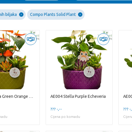
ih biljaka
Compo Plants Solid Plant
AE004 Stella Green Orange Echeveria
AE004 Stella Purple Echeveria
AE00
??? -,--
??? -,
madu
Cijena po komadu
Cije