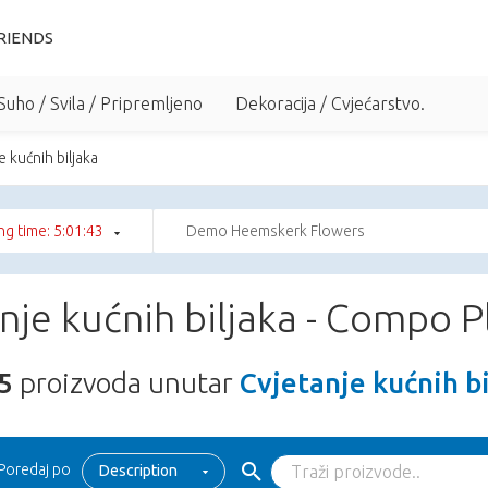
RIENDS
Suho / Svila / Pripremljeno
Dekoracija / Cvjećarstvo.
e kućnih biljaka
g time: 5:01:41
Demo Heemskerk Flowers
nje kućnih biljaka - Compo P
5
proizvoda unutar
Cvjetanje kućnih bi
Poredaj po
Description