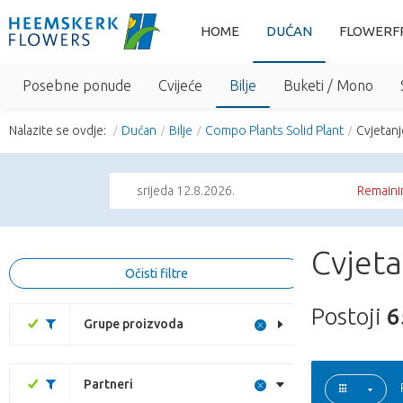
HOME
DUĆAN
FLOWERF
Posebne ponude
Cvijeće
Bilje
Buketi / Mono
Nalazite se ovdje:
Dućan
Bilje
Compo Plants Solid Plant
Cvjetanj
srijeda 12.8.2026.
Remainin
Cvjeta
Očisti filtre
Postoji
6
Grupe proizvoda
Partneri