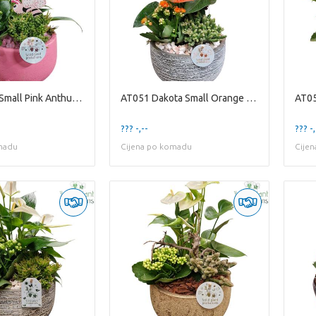
AT033 Esra Small Pink Anthurium
AT051 Dakota Small Orange Anthurium
??? -,--
??? -,
madu
Cijena po komadu
Cije