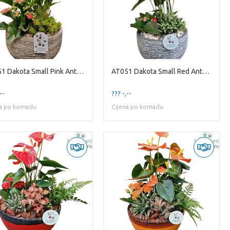
AT051 Dakota Small Pink Anthurium
AT051 Dakota Small Red Anthurium
--
??? -,--
na po komadu
Cijena po komadu