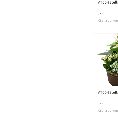
AT004 Stell
??? -,--
Cijena po ko
AT004 Stell
??? -,--
Cijena po ko