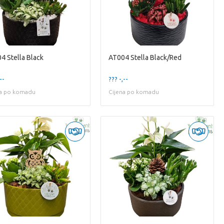
4 Stella Black
AT004 Stella Black/Red
--
??? -,--
na po komadu
Cijena po komadu