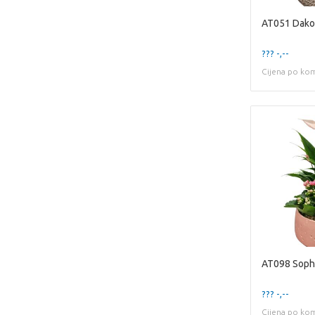
??? -,--
Cijena po ko
??? -,--
Cijena po ko