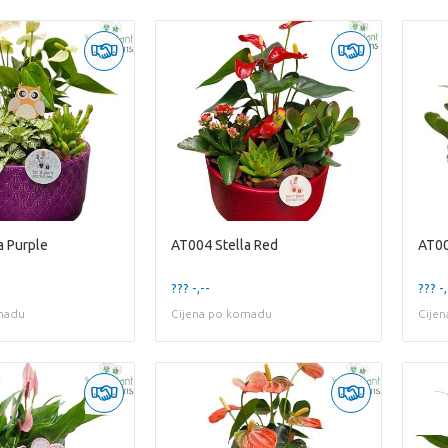
a Purple
AT004 Stella Red
AT00
??? -,--
??? -,
madu
Cijena po komadu
Cije