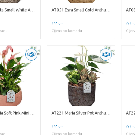
AT051 Dakota Small White Anthurium
AT051 Esra Small Gold Anthurium
AT08
??? -,--
??? -,
madu
Cijena po komadu
Cije
AT098 Sophia Soft Pink Mini Anthurium
AT221 Maria Silver Pot Anthurium
??? -,--
??? -,
madu
Cijena po komadu
Cije