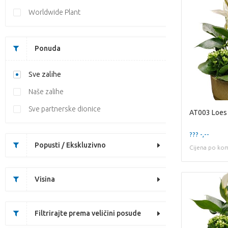
Worldwide Plant
Ponuda
Sve zalihe
Naše zalihe
Sve partnerske dionice
??? -,--
Popusti / Ekskluzivno
Cijena po ko
Visina
Filtrirajte prema veličini posude