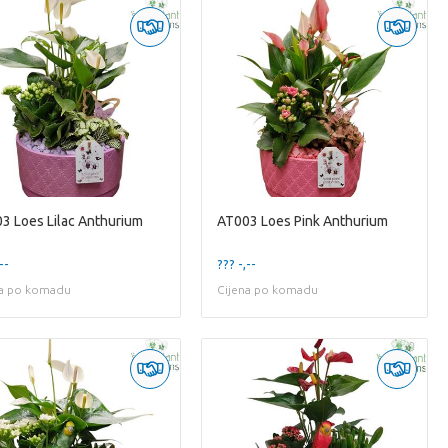
3 Loes Lilac Anthurium
AT003 Loes Pink Anthurium
--
??? -,--
na po komadu
Cijena po komadu