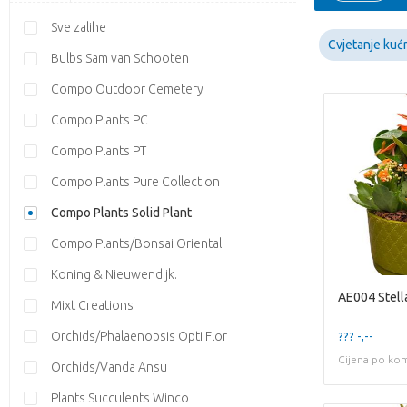
Sve zalihe
Cvjetanje kućn
Bulbs Sam van Schooten
Compo Outdoor Cemetery
Compo Plants PC
Compo Plants PT
Compo Plants Pure Collection
Compo Plants Solid Plant
Compo Plants/Bonsai Oriental
Koning & Nieuwendijk.
Mixt Creations
Orchids/Phalaenopsis Opti Flor
??? -,--
Cijena po ko
Orchids/Vanda Ansu
Plants Succulents Winco