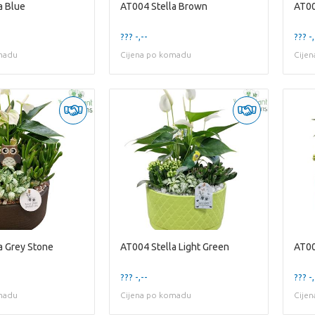
a Blue
AT004 Stella Brown
AT00
??? -,--
??? -,
madu
Cijena po komadu
Cije
a Grey Stone
AT004 Stella Light Green
AT00
??? -,--
??? -,
madu
Cijena po komadu
Cije