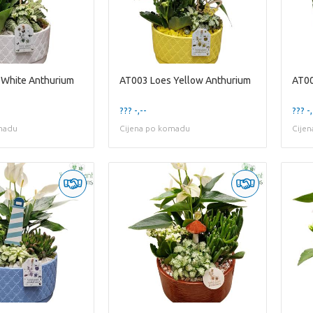
 White Anthurium
AT003 Loes Yellow Anthurium
AT00
??? -,--
??? -,
madu
Cijena po komadu
Cije