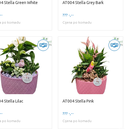
4 Stella Green White
AT004 Stella Grey Bark
--
??? -,--
na po komadu
Cijena po komadu
4 Stella Lilac
AT004 Stella Pink
--
??? -,--
na po komadu
Cijena po komadu