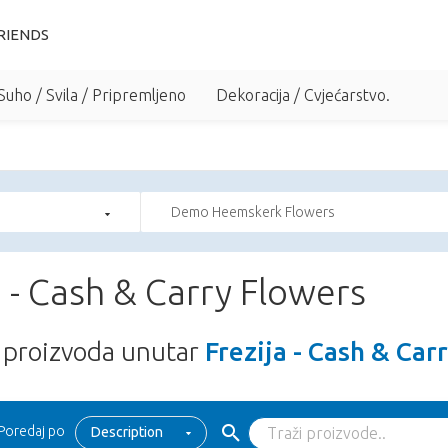
RIENDS
Suho / Svila / Pripremljeno
Dekoracija / Cvjećarstvo.
Demo Heemskerk Flowers
a - Cash & Carry Flowers
proizvoda unutar
Frezija - Cash & Car
Poredaj po
Description