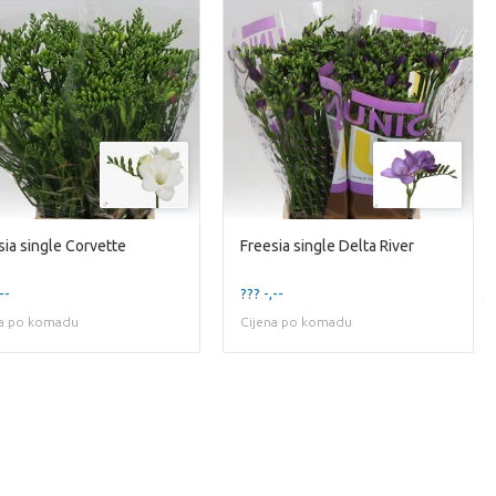
sia single Corvette
Freesia single Delta River
--
??? -,--
na po komadu
Cijena po komadu