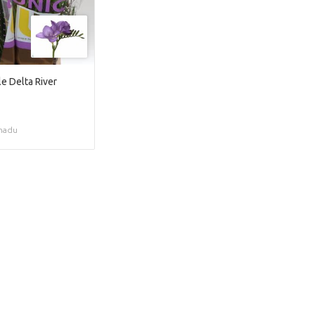
le Delta River
madu
Prekasno!
je rasprodan. Kliknite na gumb ispod 