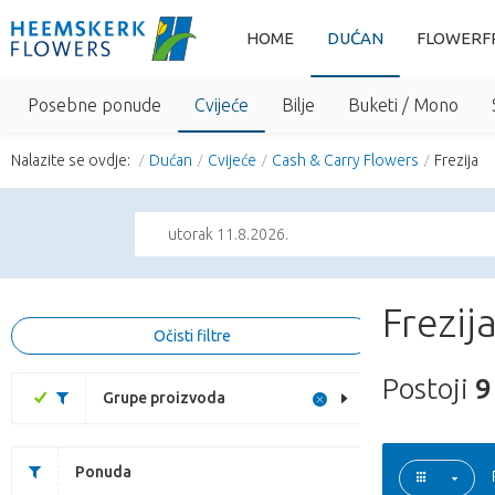
HOME
DUĆAN
FLOWERF
Posebne ponude
Cvijeće
Bilje
Buketi / Mono
Nalazite se ovdje:
Dućan
Cvijeće
Cash & Carry Flowers
Frezija
utorak 11.8.2026.
Frezij
Očisti filtre
Postoji
9
Grupe proizvoda
Ponuda