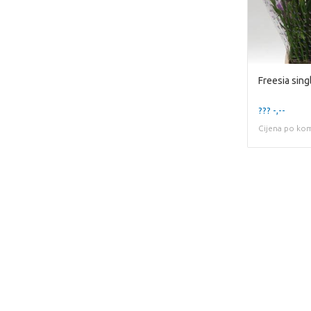
Freesia sing
??? -,--
Cijena po ko
Nažalost, ovaj artikl 