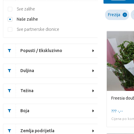
Sve zalihe
Frezija
Naše zalihe
Sve partnerske dionice
Popusti / Ekskluzivno
Duljina
Težina
Freesia dou
Boja
??? -,--
Cijena po ko
Zemlja podrijetla