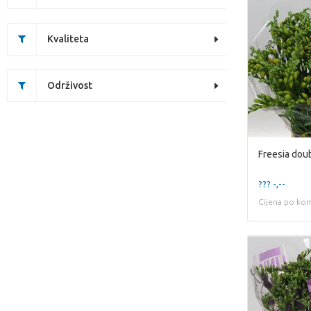
Kvaliteta
Održivost
Freesia doub
??? -,--
Cijena po ko