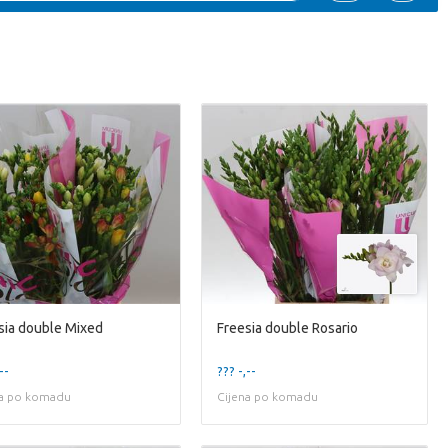
sia double Mixed
Freesia double Rosario
--
??? -,--
na po komadu
Cijena po komadu