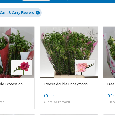
Cash & Carry Flowers
ble Expression
Freesia double Honeymoon
Free
??? -,--
??? -,
madu
Cijena po komadu
Cije