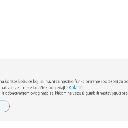
Vrati me u dućan
rana koriste kolačiće koji su nužni za njezino funkcioniranje i potrebni za p
KolačićI
tanak za sve ili neke kolačiće, pogledajte
.
ili odbacivanjem ovog natpisa, klikom na vezu ili gumb ili nastavljajući pre
e