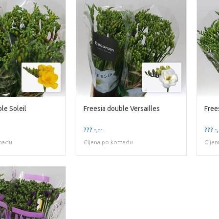
le Soleil
Freesia double Versailles
Free
??? -,--
??? -,
madu
Cijena po komadu
Cije