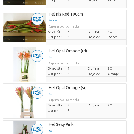
Ukupno:
?
Boja cvijeta
Rood
Hel Iris Red 100cm
??? -,--
Cijena po komadu
Skladište
?
Duljina
90
Ukupno:
?
Boja cvijeta
Rood
Hel Opal Orange (rd)
??? -,--
Cijena po komadu
Skladište
?
Duljina
80
Ukupno:
?
Boja cvijeta
Oranje
Hel Opal Orange (sr)
??? -,--
Cijena po komadu
Skladište
?
Duljina
80
Ukupno:
?
Hel Sexy Pink
??? -,--