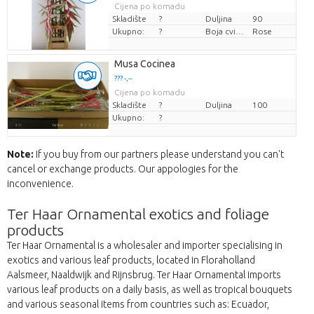
Cijena po komadu
Skladište
?
Duljina
90
Ukupno:
?
Boja cvijeta
Rose
Musa Cocinea
??? -,--
Cijena po komadu
Skladište
?
Duljina
100
Ukupno:
?
Note:
If you buy from our partners please understand you can't
cancel or exchange products. Our appologies for the
inconvenience.
Ter Haar Ornamental exotics and foliage
products
Ter Haar Ornamental is a wholesaler and importer specialising in
exotics and various leaf products, located in Floraholland
Aalsmeer, Naaldwijk and Rijnsbrug. Ter Haar Ornamental imports
various leaf products on a daily basis, as well as tropical bouquets
and various seasonal items from countries such as: Ecuador,