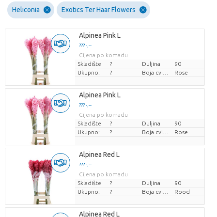
Heliconia
Exotics Ter Haar Flowers
Alpinea Pink L
??? -,--
Cijena po komadu
Skladište
?
Duljina
90
Ukupno:
?
Boja cvijeta
Rose
Alpinea Pink L
??? -,--
Cijena po komadu
Skladište
?
Duljina
90
Ukupno:
?
Boja cvijeta
Rose
Alpinea Red L
??? -,--
Cijena po komadu
Skladište
?
Duljina
90
Ukupno:
?
Boja cvijeta
Rood
Alpinea Red L