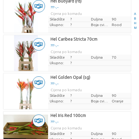
Hel Buoyard (rd)
??? -,--
Cijena po komadu
A
B
Skladište
?
Duljina
90
H
Ukupno:
?
Boja cvijeta
Rood
M
Hel Caribea Stricta 70cm
??? -,--
Cijena po komadu
Skladište
?
Duljina
70
Ukupno:
?
Hel Golden Opal (sg)
??? -,--
Cijena po komadu
Skladište
?
Duljina
90
Ukupno:
?
Boja cvijeta
Oranje
Hel Iris Red 100cm
??? -,--
Cijena po komadu
Skladište
?
Duljina
90