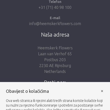
Telefon
+31 (71) 40 98 100
E-mail
info@heemskerkflowers.com
Naša adresa
Heemskerk Flowers
Laan van Verhof 65
Postbus 203
2230 AE Rijnsburg
Netherlands
Prati nas:
×
Obavijest o kolačićima
Ova web stranica ili njezini alati trećih strana koriste kolačiće koji
su nužni za njezino funkcioniranje i potrebni za postizanje svrhe