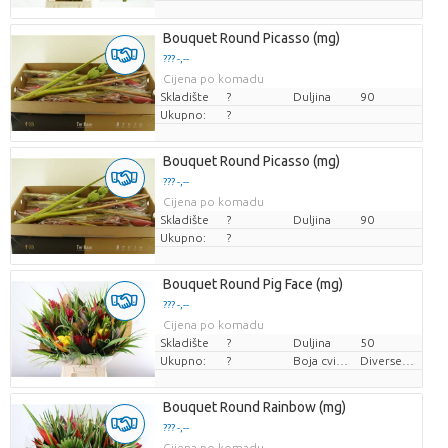
Bouquet Round Picasso (mg)
??? -,--
Cijena po komadu
Skladište
?
Duljina
90
Ukupno:
?
Bouquet Round Picasso (mg)
??? -,--
Cijena po komadu
Skladište
?
Duljina
90
Ukupno:
?
Bouquet Round Pig Face (mg)
??? -,--
Cijena po komadu
Skladište
?
Duljina
50
Ukupno:
?
Boja cvijeta
Diverse Kleuren
Bouquet Round Rainbow (mg)
??? -,--
Cijena po komadu