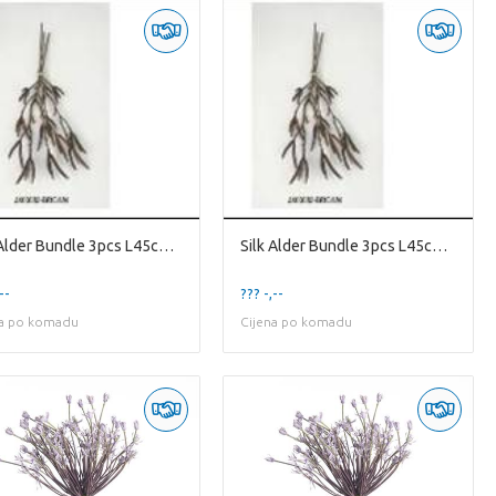
Silk Alder Bundle 3pcs L45cm Br
Silk Alder Bundle 3pcs L45cm Br
--
??? -,--
na po komadu
Cijena po komadu