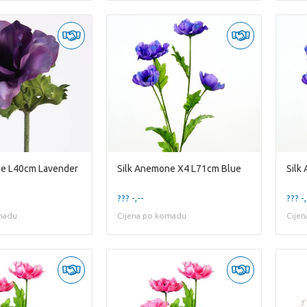
ne L40cm Lavender
Silk Anemone X4 L71cm Blue
Silk
??? -,--
??? -,
madu
Cijena po komadu
Cije