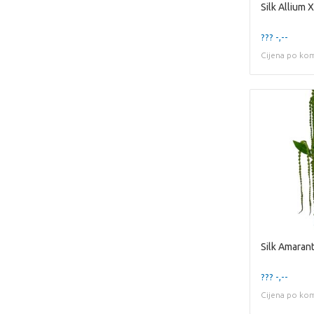
Silk Allium
??? -,--
Cijena po ko
??? -,--
Cijena po ko