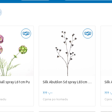
Ball spray L61cm Pu
Silk Abutilon Sd spray L83cm Nat
??? -,--
??? -,
madu
Cijena po komadu
Cije