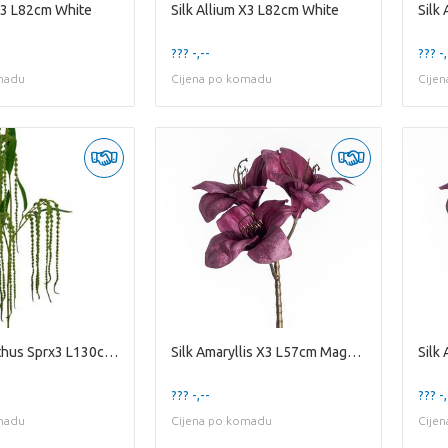
 X3 L82cm White
Silk Allium X3 L82cm White
??? -,--
??? -,
madu
Cijena po komadu
Cije
Silk Amaranthus Sprx3 L130cm Gre
Silk Amaryllis X3 L57cm Magenta
??? -,--
??? -,
madu
Cijena po komadu
Cije