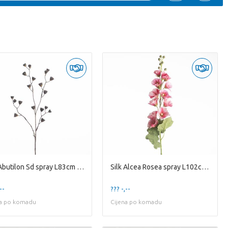
Silk Abutilon Sd spray L83cm Nat
Silk Alcea Rosea spray L102cm Pi
--
??? -,--
na po komadu
Cijena po komadu