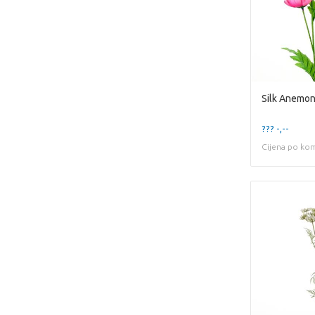
Silk Anemon
??? -,--
Cijena po ko