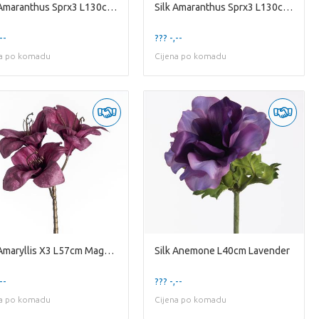
Silk Amaranthus Sprx3 L130cm Gre
Silk Amaranthus Sprx3 L130cm Gre
--
??? -,--
na po komadu
Cijena po komadu
Silk Amaryllis X3 L57cm Magenta
Silk Anemone L40cm Lavender
--
??? -,--
na po komadu
Cijena po komadu