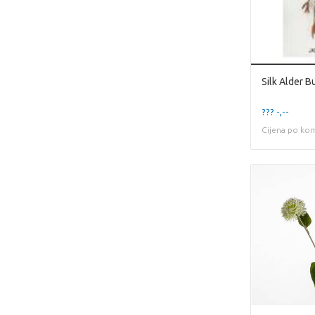
??? -,--
Cijena po ko