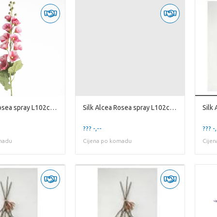
Silk Alcea Rosea spray L102cm Pi
Silk Alcea Rosea spray L102cm Ye
??? -,--
??? -,
madu
Cijena po komadu
Cije