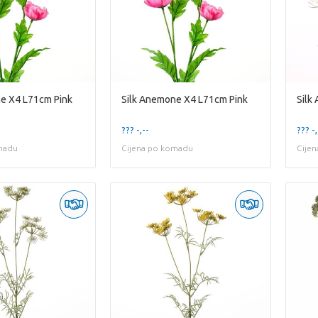
e X4 L71cm Pink
Silk Anemone X4 L71cm Pink
Silk
??? -,--
??? -,
madu
Cijena po komadu
Cije