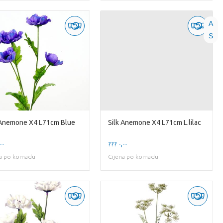
A
S
 Anemone X4 L71cm Blue
Silk Anemone X4 L71cm L.lilac
--
??? -,--
na po komadu
Cijena po komadu