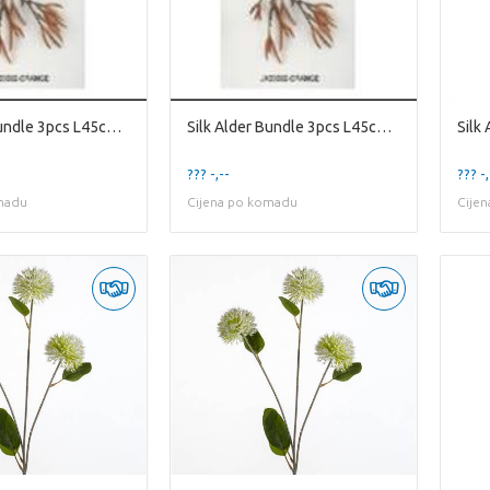
Silk Alder Bundle 3pcs L45cm Or
Silk Alder Bundle 3pcs L45cm Or
??? -,--
??? -,
madu
Cijena po komadu
Cije