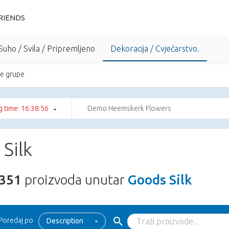
RIENDS
Suho / Svila / Pripremljeno
Dekoracija / Cvjećarstvo.
e grupe
 time: 16:38:55
Demo Heemskerk Flowers
Silk
351
proizvoda unutar
Goods Silk
Poredaj po
Description