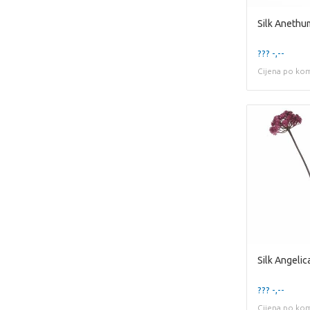
Silk Anethu
??? -,--
Cijena po ko
??? -,--
Cijena po ko