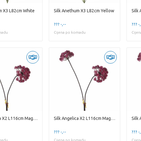
m X3 L82cm White
Silk Anethum X3 L82cm Yellow
Silk
??? -,--
??? -,
madu
Cijena po komadu
Cije
Silk Angelica X2 L116cm Magenta
Silk Angelica X2 L116cm Magenta
??? -,--
??? -,
madu
Cijena po komadu
Cije