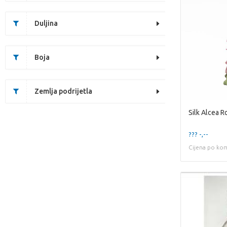
Duljina
Boja
Zemlja podrijetla
??? -,--
Cijena po ko