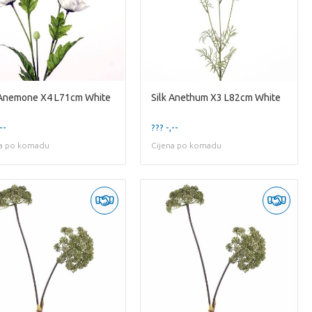
 Anemone X4 L71cm White
Silk Anethum X3 L82cm White
--
??? -,--
na po komadu
Cijena po komadu