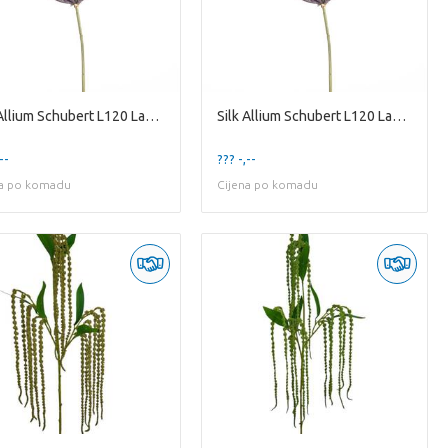
Silk Allium Schubert L120 Laven
Silk Allium Schubert L120 Laven
--
??? -,--
na po komadu
Cijena po komadu