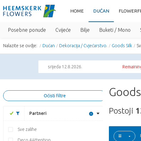
HOME
DUĆAN
FLOWERF
Posebne ponude
Cvijeće
Bilje
Buketi / Mono
Nalazite se ovdje:
Dućan
Dekoracija / Cvjećarstvo.
Goods Silk
Sv
srijeda 12.8.2026.
Remaining
Goods 
Očisti filtre
Postoji
1
Partneri
Sve zalihe
Deco 4Attention