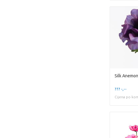
Silk Anemo
??? -,--
Cijena po ko