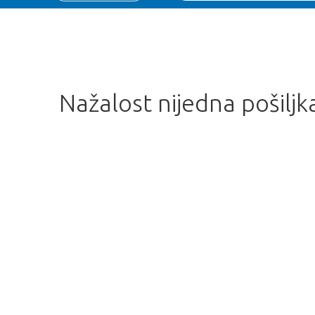
Nažalost nijedna pošiljk
Prekasno!
je rasprodan. Kliknite na gumb ispod 