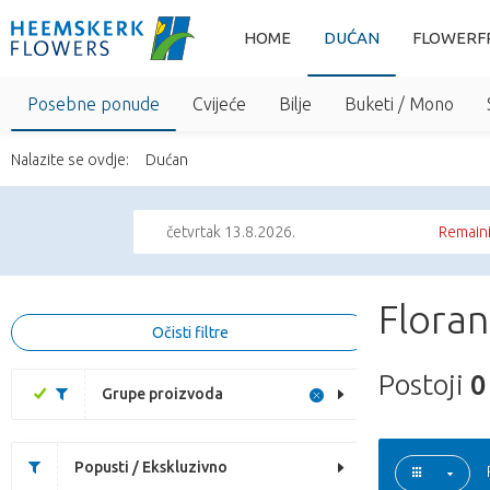
HOME
DUĆAN
FLOWERF
Posebne ponude
Cvijeće
Bilje
Buketi / Mono
Nalazite se ovdje:
Dućan
četvrtak 13.8.2026.
Remaini
Floran
Očisti filtre
Postoji
0
Grupe proizvoda
Popusti / Ekskluzivno