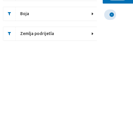
Boja
Zemlja podrijetla
Nažalost, ovaj artikl 