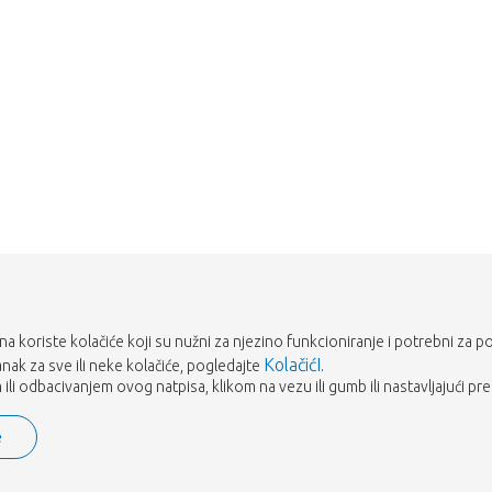
rana koriste kolačiće koji su nužni za njezino funkcioniranje i potrebni za p
KolačićI
tanak za sve ili neke kolačiće, pogledajte
.
ili odbacivanjem ovog natpisa, klikom na vezu ili gumb ili nastavljajući pre
e