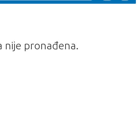
a nije pronađena.
za povratak u trgovinu.