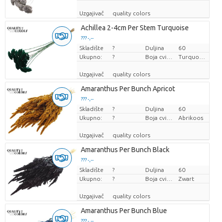
Uzgajivač
quality colors
Achillea 2-4cm Per Stem Turquoise
??? -,--
Skladište
Cijena po komadu
?
Duljina
60
Ukupno:
?
Boja cvijeta
Turquoise
Uzgajivač
quality colors
Amaranthus Per Bunch Apricot
??? -,--
Skladište
Cijena po komadu
?
Duljina
60
Ukupno:
?
Boja cvijeta
Abrikoos
Uzgajivač
quality colors
Amaranthus Per Bunch Black
??? -,--
Skladište
Cijena po komadu
?
Duljina
60
Ukupno:
?
Boja cvijeta
Zwart
Uzgajivač
quality colors
Amaranthus Per Bunch Blue
??? -,--