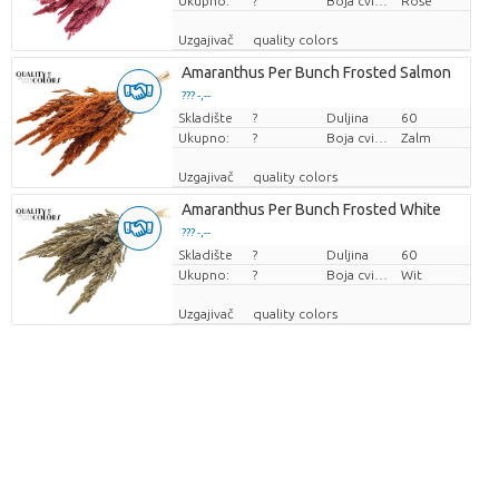
Ukupno:
?
Boja cvijeta
Rose
Uzgajivač
quality colors
Amaranthus Per Bunch Frosted Salmon
??? -,--
Skladište
Cijena po komadu
?
Duljina
60
Ukupno:
?
Boja cvijeta
Zalm
Uzgajivač
quality colors
Amaranthus Per Bunch Frosted White
??? -,--
Skladište
Cijena po komadu
?
Duljina
60
Ukupno:
?
Boja cvijeta
Wit
Uzgajivač
quality colors