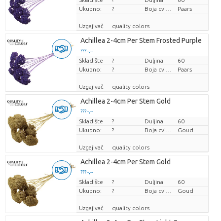
Ukupno:
?
Boja cvijeta
Paars
Uzgajivač
quality colors
Achillea 2-4cm Per Stem Frosted Purple
??? -,--
Skladište
Cijena po komadu
?
Duljina
60
Ukupno:
?
Boja cvijeta
Paars
Uzgajivač
quality colors
Achillea 2-4cm Per Stem Gold
??? -,--
Skladište
Cijena po komadu
?
Duljina
60
Ukupno:
?
Boja cvijeta
Goud
Uzgajivač
quality colors
Achillea 2-4cm Per Stem Gold
??? -,--
Skladište
Cijena po komadu
?
Duljina
60
Ukupno:
?
Boja cvijeta
Goud
Uzgajivač
quality colors