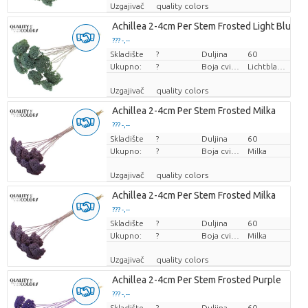
Uzgajivač
quality colors
Achillea 2-4cm Per Stem Frosted Light Blue
??? -,--
Skladište
Cijena po komadu
?
Duljina
60
Ukupno:
?
Boja cvijeta
Lichtblauw
Uzgajivač
quality colors
Achillea 2-4cm Per Stem Frosted Milka
??? -,--
Skladište
Cijena po komadu
?
Duljina
60
Ukupno:
?
Boja cvijeta
Milka
Uzgajivač
quality colors
Achillea 2-4cm Per Stem Frosted Milka
??? -,--
Skladište
Cijena po komadu
?
Duljina
60
Ukupno:
?
Boja cvijeta
Milka
Uzgajivač
quality colors
Achillea 2-4cm Per Stem Frosted Purple
??? -,--
Skladište
Cijena po komadu
?
Duljina
60