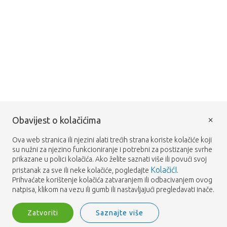
×
Obavijest o kolačićima
Ova web stranica ili njezini alati trećih strana koriste kolačiće koji
su nužni za njezino funkcioniranje i potrebni za postizanje svrhe
prikazane u polici kolačića. Ako želite saznati više ili povući svoj
KolačićI
pristanak za sve ili neke kolačiće, pogledajte
.
Prihvaćate korištenje kolačića zatvaranjem ili odbacivanjem ovog
natpisa, klikom na vezu ili gumb ili nastavljajući pregledavati inače.
Zatvoriti
Saznajte više