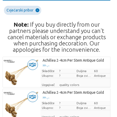
Cvjećarski pribor
Note:
If you buy directly from our
partners please understand you can't
cancel materials or exchange products
when purchasing decoration. Our
appologies for the inconvenience.
Achillea 2-4cm Per Stem Antique Gold
??? -,--
Skladište
Cijena po komadu
?
Duljina
60
Ukupno:
?
Boja cvijeta
Antique
Uzgajivač
quality colors
Achillea 2-4cm Per Stem Antique Gold
??? -,--
Skladište
Cijena po komadu
?
Duljina
60
Ukupno:
?
Boja cvijeta
Antique
Uzgajivač
quality colors