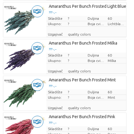
Amaranthus Per Bunch Frosted Light Blue
??? -,--
Skladište
Cijena po komadu
?
Duljina
60
Ukupno:
?
Boja cvijeta
Lichtblauw
Uzgajivač
quality colors
Amaranthus Per Bunch Frosted Milka
??? -,--
Skladište
Cijena po komadu
?
Duljina
60
Ukupno:
?
Boja cvijeta
Milka
Uzgajivač
quality colors
Amaranthus Per Bunch Frosted Mint
??? -,--
Skladište
Cijena po komadu
?
Duljina
60
Ukupno:
?
Boja cvijeta
Mint
Uzgajivač
quality colors
Amaranthus Per Bunch Frosted Pink
??? -,--
Skladište
Cijena po komadu
?
Duljina
60