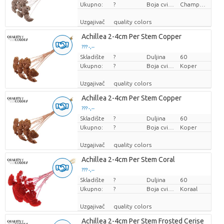
Ukupno:
?
Boja cvijeta
Champagne
Uzgajivač
quality colors
Achillea 2-4cm Per Stem Copper
??? -,--
Skladište
Cijena po komadu
?
Duljina
60
Ukupno:
?
Boja cvijeta
Koper
Uzgajivač
quality colors
Achillea 2-4cm Per Stem Copper
??? -,--
Skladište
Cijena po komadu
?
Duljina
60
Ukupno:
?
Boja cvijeta
Koper
Uzgajivač
quality colors
Achillea 2-4cm Per Stem Coral
??? -,--
Skladište
Cijena po komadu
?
Duljina
60
Ukupno:
?
Boja cvijeta
Koraal
Uzgajivač
quality colors
Achillea 2-4cm Per Stem Frosted Cerise