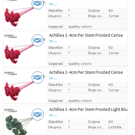
??? -,--
Skladište
Cijena po komadu
?
Duljina
60
Ukupno:
?
Boja cvijeta
Cerise
Uzgajivač
quality colors
Achillea 2-4cm Per Stem Frosted Cerise
??? -,--
Skladište
Cijena po komadu
?
Duljina
60
Ukupno:
?
Boja cvijeta
Cerise
Uzgajivač
quality colors
Achillea 2-4cm Per Stem Frosted Cerise
??? -,--
Skladište
Cijena po komadu
?
Duljina
60
Ukupno:
?
Boja cvijeta
Cerise
Uzgajivač
quality colors
Achillea 2-4cm Per Stem Frosted Light Blue
??? -,--
Skladište
Cijena po komadu
?
Duljina
60
Ukupno:
?
Boja cvijeta
Lichtblauw