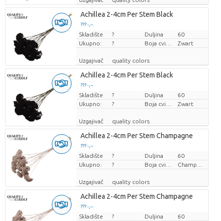
Achillea 2-4cm Per Stem Black
??? -,--
Skladište
Cijena po komadu
?
Duljina
60
Ukupno:
?
Boja cvijeta
Zwart
Uzgajivač
quality colors
Achillea 2-4cm Per Stem Black
??? -,--
Skladište
Cijena po komadu
?
Duljina
60
Ukupno:
?
Boja cvijeta
Zwart
Uzgajivač
quality colors
Achillea 2-4cm Per Stem Champagne
??? -,--
Skladište
Cijena po komadu
?
Duljina
60
Ukupno:
?
Boja cvijeta
Champagne
Uzgajivač
quality colors
Achillea 2-4cm Per Stem Champagne
??? -,--
Skladište
Cijena po komadu
?
Duljina
60