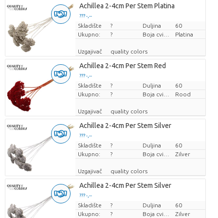
Achillea 2-4cm Per Stem Platina
??? -,--
Skladište
Cijena po komadu
?
Duljina
60
Ukupno:
?
Boja cvijeta
Platina
Uzgajivač
quality colors
Achillea 2-4cm Per Stem Red
??? -,--
Skladište
Cijena po komadu
?
Duljina
60
Ukupno:
?
Boja cvijeta
Rood
Uzgajivač
quality colors
Achillea 2-4cm Per Stem Silver
??? -,--
Skladište
Cijena po komadu
?
Duljina
60
Ukupno:
?
Boja cvijeta
Zilver
Uzgajivač
quality colors
Achillea 2-4cm Per Stem Silver
??? -,--
Skladište
Cijena po komadu
?
Duljina
60
Ukupno:
?
Boja cvijeta
Zilver