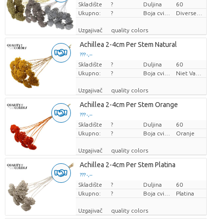
Skladište
Cijena po komadu
?
Duljina
60
Ukupno:
?
Boja cvijeta
Diverse Kleuren
Uzgajivač
quality colors
Achillea 2-4cm Per Stem Natural
??? -,--
Skladište
Cijena po komadu
?
Duljina
60
Ukupno:
?
Boja cvijeta
Niet Van Toepassing
Uzgajivač
quality colors
Achillea 2-4cm Per Stem Orange
??? -,--
Skladište
Cijena po komadu
?
Duljina
60
Ukupno:
?
Boja cvijeta
Oranje
Uzgajivač
quality colors
Achillea 2-4cm Per Stem Platina
??? -,--
Skladište
Cijena po komadu
?
Duljina
60
Ukupno:
?
Boja cvijeta
Platina
Uzgajivač
quality colors