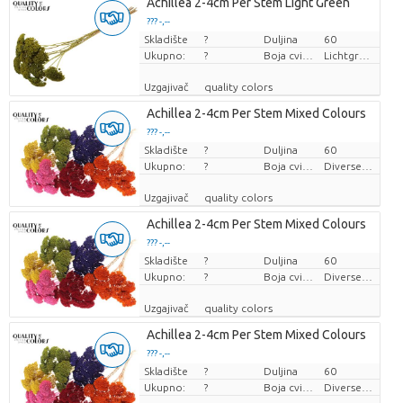
Achillea 2-4cm Per Stem Light Green
??? -,--
Skladište
Cijena po komadu
?
Duljina
60
Ukupno:
?
Boja cvijeta
Lichtgroen
Uzgajivač
quality colors
Achillea 2-4cm Per Stem Mixed Colours
??? -,--
Skladište
Cijena po komadu
?
Duljina
60
Ukupno:
?
Boja cvijeta
Diverse Kleuren
Uzgajivač
quality colors
Achillea 2-4cm Per Stem Mixed Colours
??? -,--
Skladište
Cijena po komadu
?
Duljina
60
Ukupno:
?
Boja cvijeta
Diverse Kleuren
Uzgajivač
quality colors
Achillea 2-4cm Per Stem Mixed Colours
??? -,--
Skladište
Cijena po komadu
?
Duljina
60
Ukupno:
?
Boja cvijeta
Diverse Kleuren