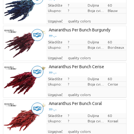
Skladište
Cijena po komadu
?
Duljina
60
Ukupno:
?
Boja cvijeta
Blauw
Uzgajivač
quality colors
Amaranthus Per Bunch Burgundy
??? -,--
Skladište
Cijena po komadu
?
Duljina
60
Ukupno:
?
Boja cvijeta
Bordeaux
Uzgajivač
quality colors
Amaranthus Per Bunch Cerise
??? -,--
Skladište
Cijena po komadu
?
Duljina
60
Ukupno:
?
Boja cvijeta
Cerise
Uzgajivač
quality colors
Amaranthus Per Bunch Coral
??? -,--
Skladište
Cijena po komadu
?
Duljina
60
Ukupno:
?
Boja cvijeta
Koraal
Uzgajivač
quality colors