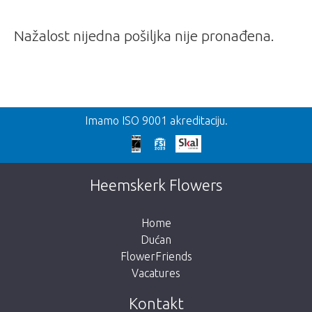
Nažalost nijedna pošiljka nije pronađena.
Nazad
Imamo ISO 9001 akreditaciju.
Prekasno!
Nažalost, ovaj artikl je rasprodan. Kliknite na
Heemskerk Flowers
gumb ispod za povratak u trgovinu.
Home
Dućan
FlowerFriends
Vacatures
Vrati me u dućan
Kontakt