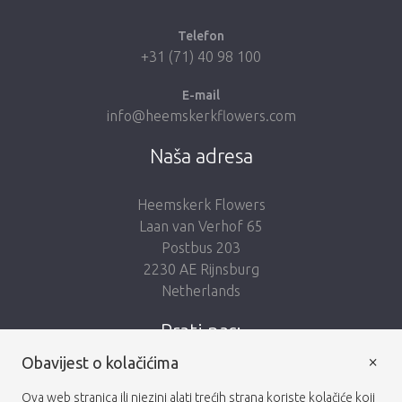
Telefon
+31 (71) 40 98 100
E-mail
info@heemskerkflowers.com
Naša adresa
Heemskerk Flowers
Laan van Verhof 65
Postbus 203
2230 AE Rijnsburg
Netherlands
Prati nas:
×
Obavijest o kolačićima
Ova web stranica ili njezini alati trećih strana koriste kolačiće koji