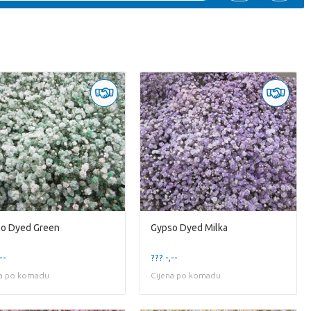
o Dyed Green
Gypso Dyed Milka
--
??? -,--
na po komadu
Cijena po komadu