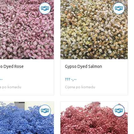
o Dyed Rose
Gypso Dyed Salmon
--
??? -,--
na po komadu
Cijena po komadu