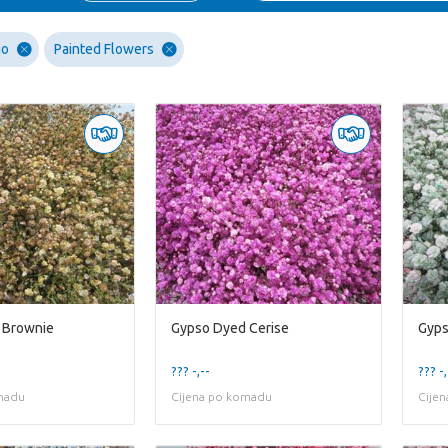
go
Painted Flowers
 Brownie
Gypso Dyed Cerise
Gyps
??? -,--
??? -,
madu
Cijena po komadu
Cije