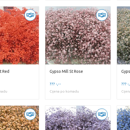
St Red
Gypso Mill St Rose
Gyps
??? -,--
??? -,
madu
Cijena po komadu
Cije