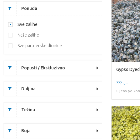
Ponuda
Sve zalihe
Naše zalihe
Sve partnerske dionice
Popusti / Ekskluzivno
Gypso Dyed 
??? -,--
Duljina
Cijena po ko
Težina
Boja