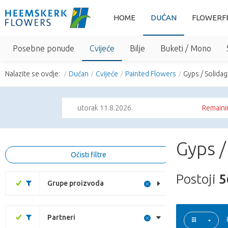
HOME
DUĆAN
FLOWERF
Posebne ponude
Cvijeće
Bilje
Buketi / Mono
Nalazite se ovdje:
Dućan
Cvijeće
Painted Flowers
Gyps / Solida
utorak 11.8.2026.
Remainin
Gyps /
Očisti filtre
Postoji
5
Grupe proizvoda
Partneri