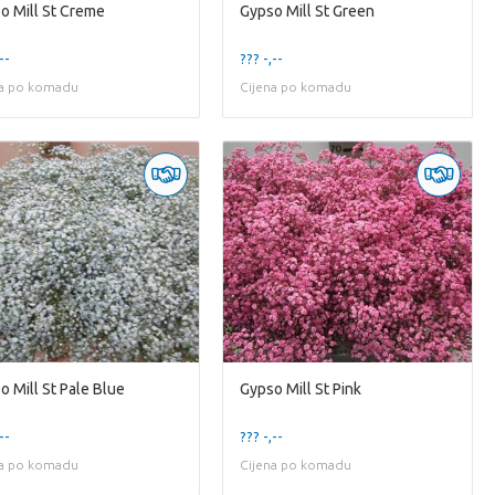
o Mill St Creme
Gypso Mill St Green
--
??? -,--
na po komadu
Cijena po komadu
o Mill St Pale Blue
Gypso Mill St Pink
--
??? -,--
na po komadu
Cijena po komadu