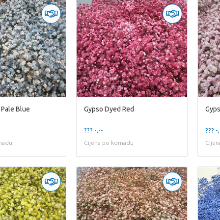
Pale Blue
Gypso Dyed Red
Gyps
??? -,--
??? -,
madu
Cijena po komadu
Cije