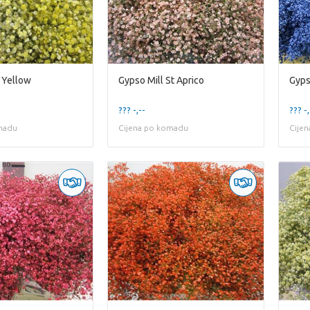
 Yellow
Gypso Mill St Aprico
Gyps
??? -,--
??? -,
madu
Cijena po komadu
Cije