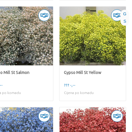
G
S
o Mill St Salmon
Gypso Mill St Yellow
--
??? -,--
na po komadu
Cijena po komadu