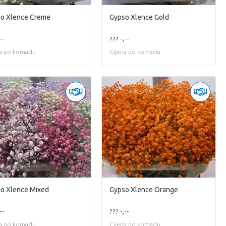
o Xlence Creme
Gypso Xlence Gold
--
??? -,--
na po komadu
Cijena po komadu
o Xlence Mixed
Gypso Xlence Orange
--
??? -,--
na po komadu
Cijena po komadu