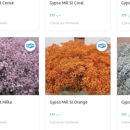
t Cerise
Gypso Mill St Coral
Gyps
??? -,--
??? -,
madu
Cijena po komadu
Cije
t Milka
Gypso Mill St Orange
Gyps
??? -,--
??? -,
madu
Cijena po komadu
Cije