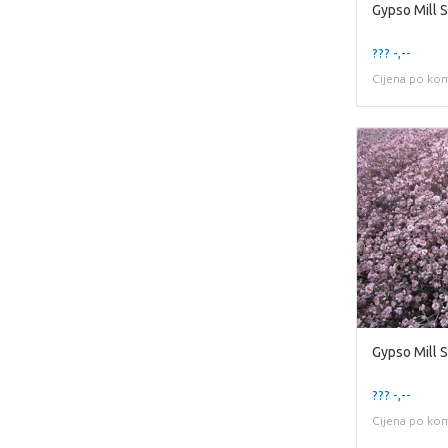
Gypso Mill S
??? -,--
Cijena po ko
Gypso Mill S
??? -,--
Cijena po ko