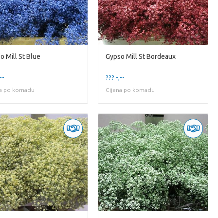
o Mill St Blue
Gypso Mill St Bordeaux
--
??? -,--
na po komadu
Cijena po komadu