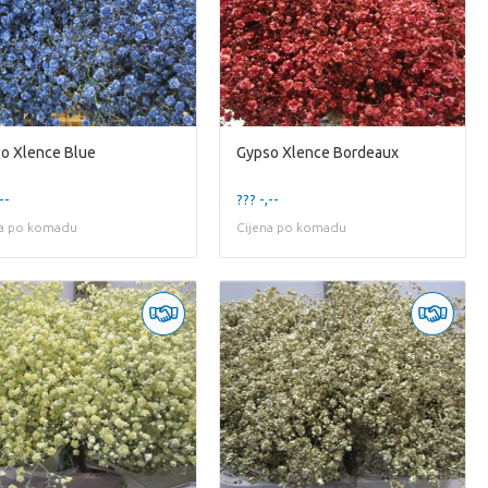
o Xlence Blue
Gypso Xlence Bordeaux
--
??? -,--
na po komadu
Cijena po komadu