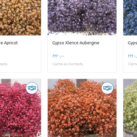
e Apricot
Gypso Xlence Aubergine
Gyps
??? -,--
??? -,
madu
Cijena po komadu
Cije