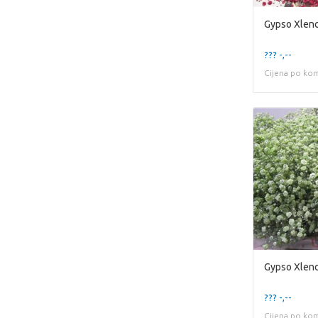
Gypso Xlenc
??? -,--
Cijena po ko
Gypso Xlen
??? -,--
Cijena po ko