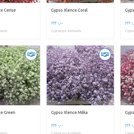
e Cerise
Gypso Xlence Coral
Gyps
??? -,--
??? -,
madu
Cijena po komadu
Cije
ce Green
Gypso Xlence Milka
Gyps
??? -,--
??? -,
madu
Cijena po komadu
Cije