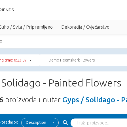
RIENDS
Suho / Svila / Pripremljeno
Dekoracija / Cvjećarstvo.
go
g time: 6:23:05
Demo Heemskerk Flowers
 Solidago - Painted Flowers
6
proizvoda unutar
Gyps / Solidago - 
Poredaj po
Description