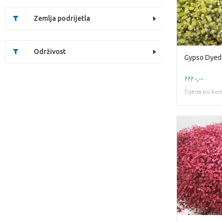
Zemlja podrijetla
Održivost
Gypso Dyed
??? -,--
Cijena po ko