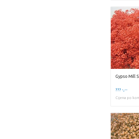
Gypso Mill 
??? -,--
Cijena po ko