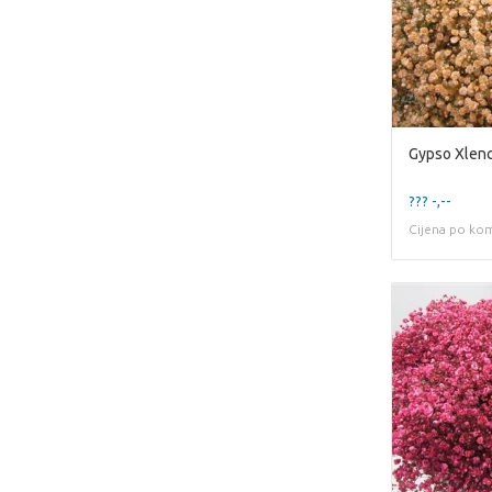
Gypso Xlenc
??? -,--
Cijena po ko