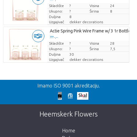
Skladište
Cijena po komadu
?
Visina
24
Ukupno:
?
Širina
8
Duljina
8
Uzgajivač
dekker decorations
Actie Spring Pink Wire Frame w/ 3 1r Bottles
??? -,--
Skladište
Cijena po komadu
?
Visina
28
Ukupno:
?
Širina
7,5
Duljina
30
Uzgajivač
dekker decorations
Nazad
Imamo ISO 9001 akreditaciju.
Prekasno!
Nažalost, ovaj artikl je rasprodan. Kliknite na
Heemskerk Flowers
gumb ispod za povratak u trgovinu.
Home