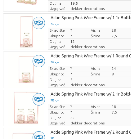
Duljina
19,5
Uzgajivač
dekker decorations
Actie Spring Pink Wire Frame w/ 1 1r Bottle
??? -,--
Skladište
Cijena po komadu
?
Visina
28
Ukupno:
?
Širina
7,5
Duljina
12
Uzgajivač
dekker decorations
Actie Spring Pink Wire Frame w/ 1 Round Glas
??? -,--
Skladište
Cijena po komadu
?
Visina
24
Ukupno:
?
Širina
8
Duljina
8
Uzgajivač
dekker decorations
Actie Spring Pink Wire Frame w/ 2 1r Bottles
??? -,--
Skladište
Cijena po komadu
?
Visina
28
Ukupno:
?
Širina
7,5
Duljina
22
Uzgajivač
dekker decorations
Actie Spring Pink Wire Frame w/ 2 Round Glas
??? -,--