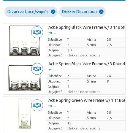
Držači za boce/svijeće
Dekker Decoration
Actie Spring Black Wire Frame w/ 3 1r Bottles
??? -,--
Skladište
Cijena po komadu
?
Visina
28
Ukupno:
?
Širina
7,5
Duljina
30
Uzgajivač
dekker decorations
Actie Spring Black Wire Frame w/ 3 Round Gla
??? -,--
Skladište
Cijena po komadu
?
Visina
24
Ukupno:
?
Širina
8
Duljina
8
Uzgajivač
dekker decorations
Actie Spring Green Wire Frame w/ 1 1r Bottle
??? -,--
Skladište
Cijena po komadu
?
Visina
28
Ukupno:
?
Širina
7,5
Duljina
12
Uzgajivač
dekker decorations