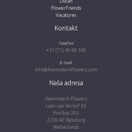
Dućan
FlowerFriends
Vacatures
Vrati me u dućan
Kontakt
Telefon
+31 (71) 40 98 100
E-mail
info@heemskerkflowers.com
Naša adresa
Heemskerk Flowers
Laan van Verhof 65
Postbus 203
2230 AE Rijnsburg
Netherlands