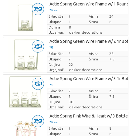
Actie Spring Green Wire Frame w/ 1 Round Gl
??? -,--
Skladište
Cijena po komadu
?
Visina
24
Ukupno:
?
Širina
8
Duljina
8
Uzgajivač
dekker decorations
Actie Spring Green Wire Frame w/ 2 1r Bottles
??? -,--
Skladište
Cijena po komadu
?
Visina
28
Ukupno:
?
Širina
7,5
Duljina
22
Uzgajivač
dekker decorations
Actie Spring Green Wire Frame w/ 3 1r Bottles
??? -,--
Skladište
Cijena po komadu
?
Visina
28
Ukupno:
?
Širina
7,5
Duljina
30
Uzgajivač
dekker decorations
Actie Spring Pink Wire & Heart w/ 3 Bottles
??? -,--
Skladište
Cijena po komadu
?
Visina
8
Ukupno:
?
Širina
6