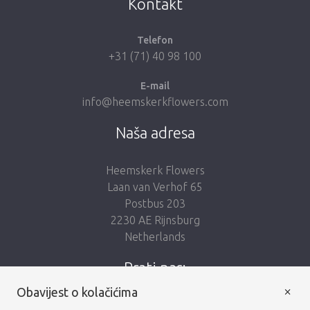
Kontakt
Telefon
+31 (71) 40 98 100
E-mail
info@heemskerkflowers.com
Naša adresa
Heemskerk Flowers
Laan van Verhof 65
Postbus 203
2230 AE Rijnsburg
Netherlands
Prati nas:
×
Obavijest o kolačićima