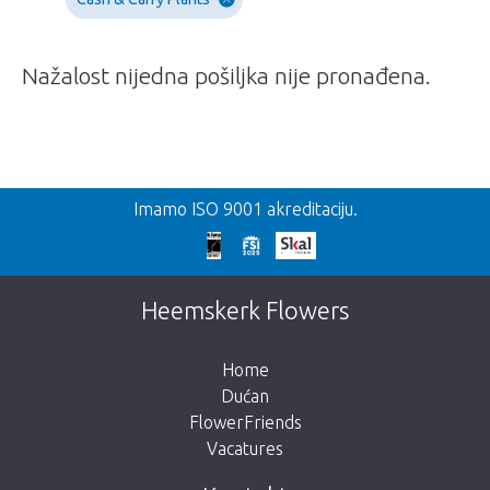
Nažalost nijedna pošiljka nije pronađena.
Nazad
Imamo ISO 9001 akreditaciju.
Prekasno!
Nažalost, ovaj artikl je rasprodan. Kliknite na
Heemskerk Flowers
gumb ispod za povratak u trgovinu.
Home
Dućan
FlowerFriends
Vacatures
Vrati me u dućan