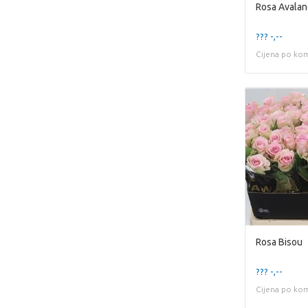
Rosa Avalan
??? -,--
Cijena po ko
Rosa Bisou
??? -,--
Cijena po ko