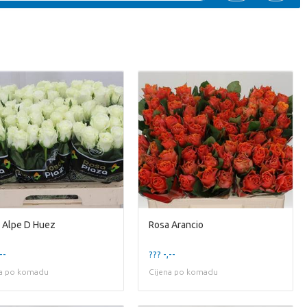
 Alpe D Huez
Rosa Arancio
--
??? -,--
na po komadu
Cijena po komadu