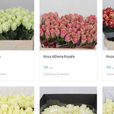
a
Rosa Athena Royale
Rosa
??? -,--
??? -,
madu
Cijena po komadu
Cije