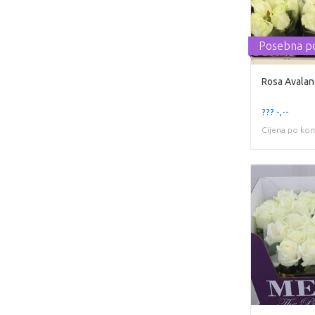
Posebna p
Rosa Avalan
??? -,--
Cijena po ko