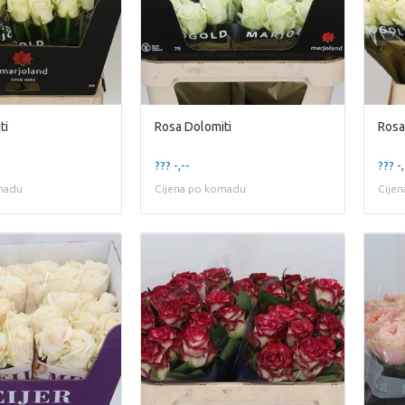
ti
Rosa Dolomiti
Rosa
??? -,--
??? -,
madu
Cijena po komadu
Cije