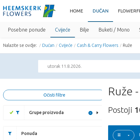
HOME
DUĆAN
FLOWERF
Posebne ponude
Cvijeće
Bilje
Buketi / Mono
Nalazite se ovdje:
Dućan
Cvijeće
Cash & Carry Flowers
Ruže
utorak 11.8.2026.
Ruže -
Očisti filtre
Postoji
1
Grupe proizvoda
Ponuda