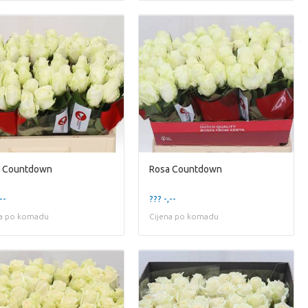
a Countdown
Rosa Countdown
--
??? -,--
na po komadu
Cijena po komadu