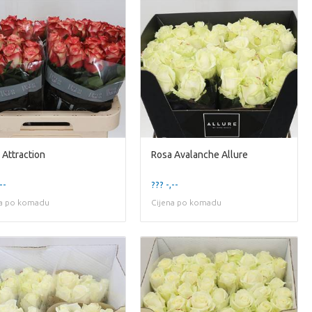
 Attraction
Rosa Avalanche Allure
--
??? -,--
na po komadu
Cijena po komadu