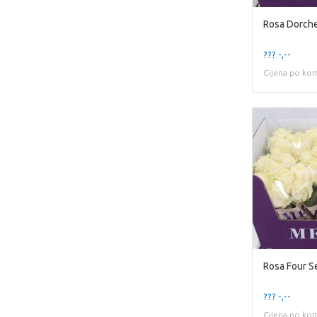
Rosa Dorch
??? -,--
Cijena po ko
Rosa Four S
??? -,--
Cijena po ko