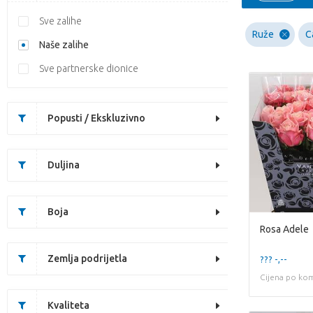
Sve zalihe
Ruže
C
Naše zalihe
Sve partnerske dionice
Popusti / Ekskluzivno
Duljina
Boja
Rosa Adele
Zemlja podrijetla
??? -,--
Cijena po ko
Kvaliteta