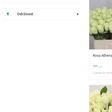
Održivost
Rosa Athen
??? -,--
Cijena po ko