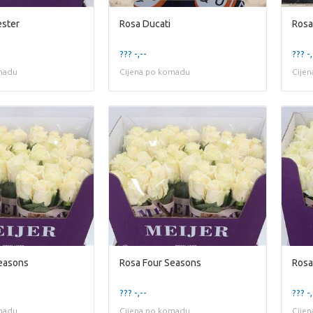
ester
Rosa Ducati
Rosa
??? -,--
??? -,
madu
Cijena po komadu
Cije
easons
Rosa Four Seasons
Rosa
??? -,--
??? -,
madu
Cijena po komadu
Cije