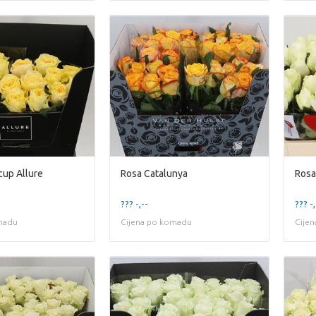
cup Allure
Rosa Catalunya
Ros
??? -,--
??? -,
madu
Cijena po komadu
Cije