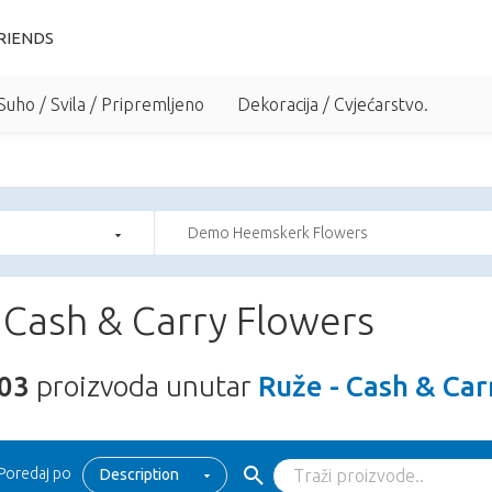
RIENDS
Suho / Svila / Pripremljeno
Dekoracija / Cvjećarstvo.
Demo Heemskerk Flowers
 Cash & Carry Flowers
03
proizvoda unutar
Ruže - Cash & Car
Poredaj po
Description