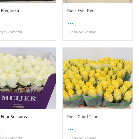
 Eleganza
Rosa Ever Red
--
??? -,--
na po komadu
Cijena po komadu
 Four Seasons
Rosa Good Times
--
??? -,--
na po komadu
Cijena po komadu