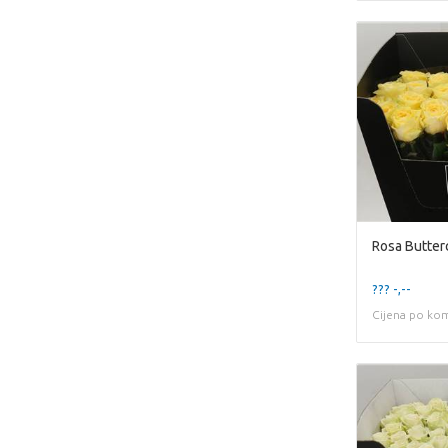
Rosa Butter
??? -,--
Cijena po ko