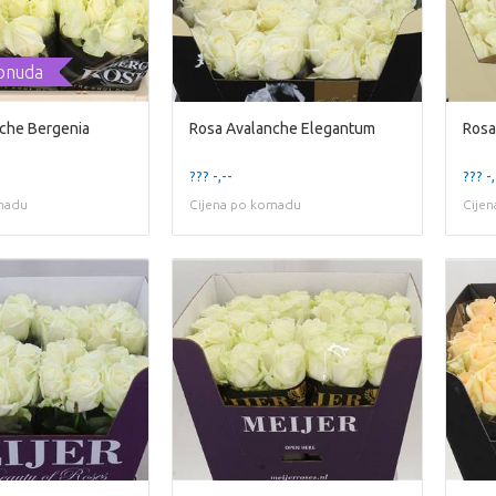
onuda
che Bergenia
Rosa Avalanche Elegantum
Rosa
??? -,--
??? -,
madu
Cijena po komadu
Cije