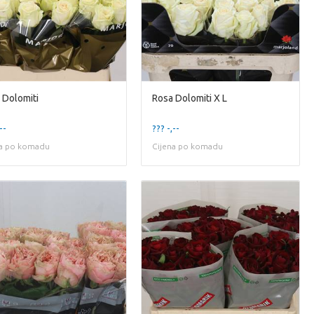
 Dolomiti
Rosa Dolomiti X L
--
??? -,--
na po komadu
Cijena po komadu