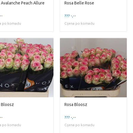
 Avalanche Peach Allure
Rosa Belle Rose
--
??? -,--
na po komadu
Cijena po komadu
 Bloosz
Rosa Bloosz
--
??? -,--
na po komadu
Cijena po komadu