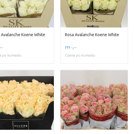
 Avalanche Koene White
Rosa Avalanche Koene White
--
??? -,--
na po komadu
Cijena po komadu