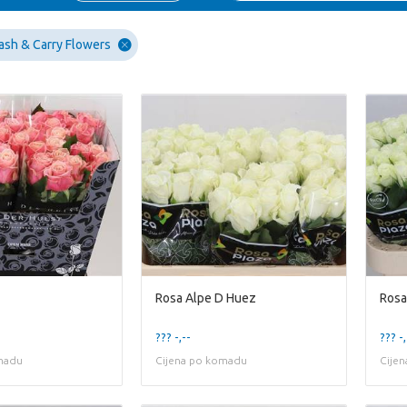
ash & Carry Flowers
Rosa Alpe D Huez
Rosa
??? -,--
??? -,
madu
Cijena po komadu
Cije