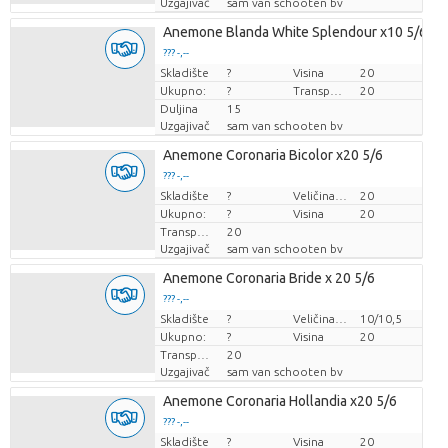
Uzgajivač
sam van schooten bv
Anemone Blanda White Splendour x10 5/6
??? -,--
Skladište
Cijena po komadu
?
Visina
20
Ukupno:
?
Transportna visina
20
Duljina
15
Uzgajivač
sam van schooten bv
Anemone Coronaria Bicolor x20 5/6
??? -,--
Skladište
Cijena po komadu
?
Veličina posude (cm)
20
Ukupno:
?
Visina
20
Transportna visina
20
Uzgajivač
sam van schooten bv
Anemone Coronaria Bride x 20 5/6
??? -,--
Skladište
Cijena po komadu
?
Veličina posude (cm)
10/10,5
Ukupno:
?
Visina
20
Transportna visina
20
Uzgajivač
sam van schooten bv
Anemone Coronaria Hollandia x20 5/6
??? -,--
Skladište
Cijena po komadu
?
Visina
20