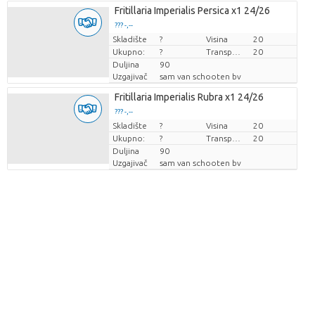
Fritillaria Imperialis Persica x1 24/26
??? -,--
Skladište
Cijena po komadu
?
Visina
20
Ukupno:
?
Transportna visina
20
Duljina
90
Uzgajivač
sam van schooten bv
Fritillaria Imperialis Rubra x1 24/26
??? -,--
Skladište
Cijena po komadu
?
Visina
20
Ukupno:
?
Transportna visina
20
Duljina
90
Uzgajivač
sam van schooten bv