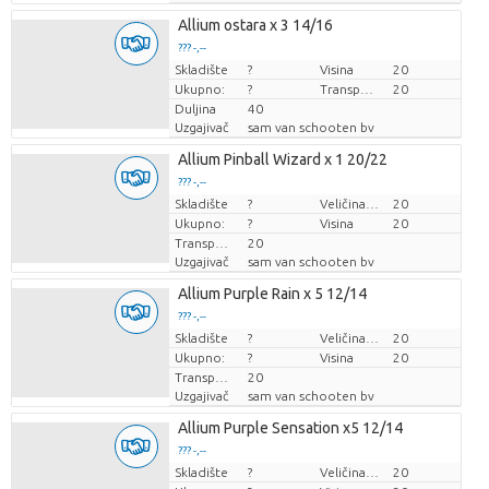
Allium ostara x 3 14/16
??? -,--
Skladište
Cijena po komadu
?
Visina
20
Ukupno:
?
Transportna visina
20
Duljina
40
Uzgajivač
sam van schooten bv
Allium Pinball Wizard x 1 20/22
??? -,--
Skladište
Cijena po komadu
?
Veličina posude (cm)
20
Ukupno:
?
Visina
20
Transportna visina
20
Uzgajivač
sam van schooten bv
Allium Purple Rain x 5 12/14
??? -,--
Skladište
Cijena po komadu
?
Veličina posude (cm)
20
Ukupno:
?
Visina
20
Transportna visina
20
Uzgajivač
sam van schooten bv
Allium Purple Sensation x5 12/14
??? -,--
Skladište
Cijena po komadu
?
Veličina posude (cm)
20