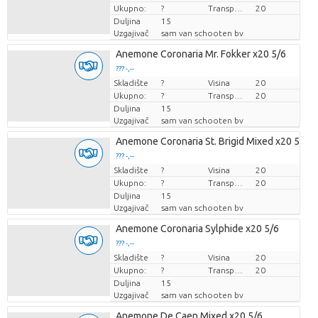
Ukupno:
?
Transportna visina
20
Duljina
15
Uzgajivač
sam van schooten bv
Anemone Coronaria Mr. Fokker x20 5/6
??? -,--
Skladište
Cijena po komadu
?
Visina
20
Ukupno:
?
Transportna visina
20
Duljina
15
Uzgajivač
sam van schooten bv
Anemone Coronaria St. Brigid Mixed x20 5/6
??? -,--
Skladište
Cijena po komadu
?
Visina
20
Ukupno:
?
Transportna visina
20
Duljina
15
Uzgajivač
sam van schooten bv
Anemone Coronaria Sylphide x20 5/6
??? -,--
Skladište
Cijena po komadu
?
Visina
20
Ukupno:
?
Transportna visina
20
Duljina
15
Uzgajivač
sam van schooten bv
Anemone De Caen Mixed x20 5/6