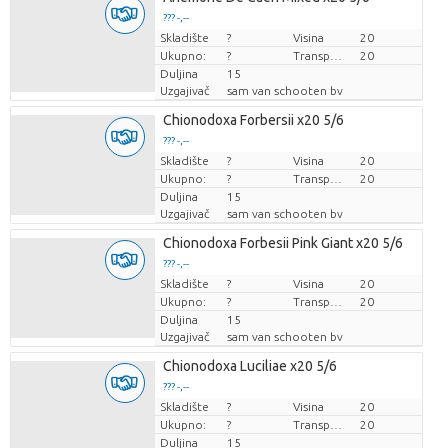
??? -,--
Skladište
Cijena po komadu
?
Visina
20
Ukupno:
?
Transportna visina
20
Duljina
15
Uzgajivač
sam van schooten bv
Chionodoxa Forbersii x20 5/6
??? -,--
Skladište
Cijena po komadu
?
Visina
20
Ukupno:
?
Transportna visina
20
Duljina
15
Uzgajivač
sam van schooten bv
Chionodoxa Forbesii Pink Giant x20 5/6
??? -,--
Skladište
Cijena po komadu
?
Visina
20
Ukupno:
?
Transportna visina
20
Duljina
15
Uzgajivač
sam van schooten bv
Chionodoxa Luciliae x20 5/6
??? -,--
Skladište
Cijena po komadu
?
Visina
20
Ukupno:
?
Transportna visina
20
Duljina
15