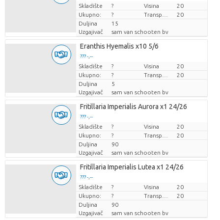
Skladište
Cijena po komadu
?
Visina
20
Ukupno:
?
Transportna visina
20
Duljina
15
Uzgajivač
sam van schooten bv
Eranthis Hyemalis x10 5/6
??? -,--
Skladište
Cijena po komadu
?
Visina
20
Ukupno:
?
Transportna visina
20
Duljina
5
Uzgajivač
sam van schooten bv
Fritillaria Imperialis Aurora x1 24/26
??? -,--
Skladište
Cijena po komadu
?
Visina
20
Ukupno:
?
Transportna visina
20
Duljina
90
Uzgajivač
sam van schooten bv
Fritillaria Imperialis Lutea x1 24/26
??? -,--
Skladište
Cijena po komadu
?
Visina
20
Ukupno:
?
Transportna visina
20
Duljina
90
Uzgajivač
sam van schooten bv