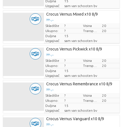
Duljina
15
Uzgajivač
sam van schooten bv
Crocus Vernus Mixed x10 8/9
??? -,--
Skladište
Cijena po komadu
?
Visina
20
Ukupno:
?
Transportna visina
20
Duljina
15
Uzgajivač
sam van schooten bv
Crocus Vernus Pickwick x10 8/9
??? -,--
Skladište
Cijena po komadu
?
Visina
20
Ukupno:
?
Transportna visina
20
Duljina
15
Uzgajivač
sam van schooten bv
Crocus Vernus Remembrance x10 8/9
??? -,--
Skladište
Cijena po komadu
?
Visina
20
Ukupno:
?
Transportna visina
20
Duljina
15
Uzgajivač
sam van schooten bv
Crocus Vernus Vanguard x10 8/9
??? -,--