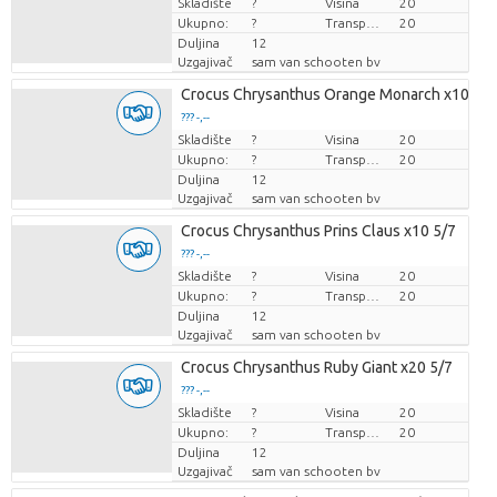
Skladište
Cijena po komadu
?
Visina
20
Ukupno:
?
Transportna visina
20
Duljina
12
Uzgajivač
sam van schooten bv
Crocus Chrysanthus Orange Monarch x10 5/7
??? -,--
Skladište
Cijena po komadu
?
Visina
20
Ukupno:
?
Transportna visina
20
Duljina
12
Uzgajivač
sam van schooten bv
Crocus Chrysanthus Prins Claus x10 5/7
??? -,--
Skladište
Cijena po komadu
?
Visina
20
Ukupno:
?
Transportna visina
20
Duljina
12
Uzgajivač
sam van schooten bv
Crocus Chrysanthus Ruby Giant x20 5/7
??? -,--
Skladište
Cijena po komadu
?
Visina
20
Ukupno:
?
Transportna visina
20
Duljina
12
Uzgajivač
sam van schooten bv