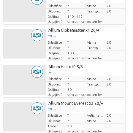
Skladište
Cijena po komadu
?
Visina
20
Ukupno:
?
Transportna visina
20
Duljina
140 - 149
Uzgajivač
sam van schooten bv
Allium Globemaster x1 20/+
??? -,--
Skladište
Cijena po komadu
?
Visina
20
Ukupno:
?
Transportna visina
20
Duljina
100
Uzgajivač
sam van schooten bv
Allium Hair x10 5/6
??? -,--
Skladište
Cijena po komadu
?
Visina
20
Ukupno:
?
Transportna visina
20
Duljina
50
Uzgajivač
sam van schooten bv
Allium Mount Everest x2 20/+
??? -,--
Skladište
Cijena po komadu
?
Veličina posude (cm)
20
Ukupno:
?
Visina
20
Transportna visina
20
Uzgajivač
sam van schooten bv