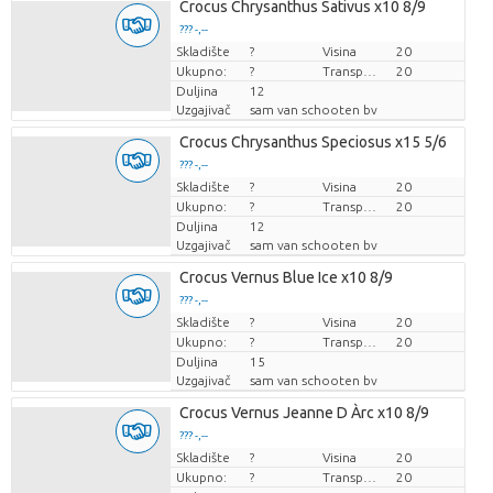
Crocus Chrysanthus Sativus x10 8/9
??? -,--
Skladište
Cijena po komadu
?
Visina
20
Ukupno:
?
Transportna visina
20
Duljina
12
Uzgajivač
sam van schooten bv
Crocus Chrysanthus Speciosus x15 5/6
??? -,--
Skladište
Cijena po komadu
?
Visina
20
Ukupno:
?
Transportna visina
20
Duljina
12
Uzgajivač
sam van schooten bv
Crocus Vernus Blue Ice x10 8/9
??? -,--
Skladište
Cijena po komadu
?
Visina
20
Ukupno:
?
Transportna visina
20
Duljina
15
Uzgajivač
sam van schooten bv
Crocus Vernus Jeanne D Àrc x10 8/9
??? -,--
Skladište
Cijena po komadu
?
Visina
20
Ukupno:
?
Transportna visina
20