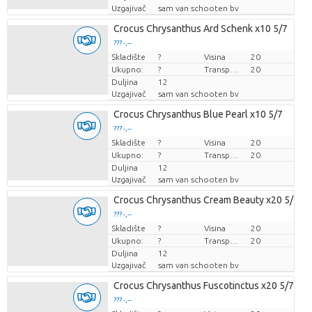
Uzgajivač
sam van schooten bv
Crocus Chrysanthus Ard Schenk x10 5/7
??? -,--
Skladište
Cijena po komadu
?
Visina
20
Ukupno:
?
Transportna visina
20
Duljina
12
Uzgajivač
sam van schooten bv
Crocus Chrysanthus Blue Pearl x10 5/7
??? -,--
Skladište
Cijena po komadu
?
Visina
20
Ukupno:
?
Transportna visina
20
Duljina
12
Uzgajivač
sam van schooten bv
Crocus Chrysanthus Cream Beauty x20 5/7
??? -,--
Skladište
Cijena po komadu
?
Visina
20
Ukupno:
?
Transportna visina
20
Duljina
12
Uzgajivač
sam van schooten bv
Crocus Chrysanthus Fuscotinctus x20 5/7
??? -,--