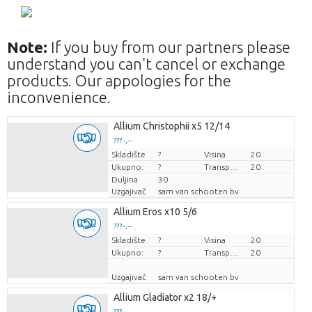
Note:
If you buy from our partners please
understand you can't cancel or exchange
products. Our appologies for the
inconvenience.
Allium Christophii x5 12/14
??? -,--
Skladište
Cijena po komadu
?
Visina
20
Ukupno:
?
Transportna visina
20
Duljina
30
Uzgajivač
sam van schooten bv
Allium Eros x10 5/6
??? -,--
Skladište
Cijena po komadu
?
Visina
20
Ukupno:
?
Transportna visina
20
Uzgajivač
sam van schooten bv
Allium Gladiator x2 18/+
??? -,--