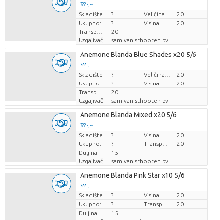
??? -,--
Skladište
Cijena po komadu
?
Veličina posude (cm)
20
Ukupno:
?
Visina
20
Transportna visina
20
Uzgajivač
sam van schooten bv
Anemone Blanda Blue Shades x20 5/6
??? -,--
Skladište
Cijena po komadu
?
Veličina posude (cm)
20
Ukupno:
?
Visina
20
Transportna visina
20
Uzgajivač
sam van schooten bv
Anemone Blanda Mixed x20 5/6
??? -,--
Skladište
Cijena po komadu
?
Visina
20
Ukupno:
?
Transportna visina
20
Duljina
15
Uzgajivač
sam van schooten bv
Anemone Blanda Pink Star x10 5/6
??? -,--
Skladište
Cijena po komadu
?
Visina
20
Ukupno:
?
Transportna visina
20
Duljina
15