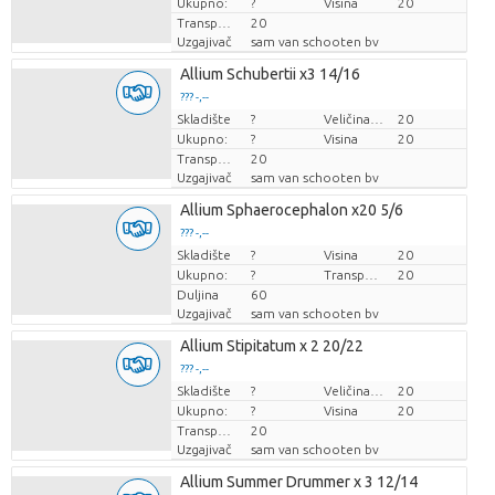
Ukupno:
?
Visina
20
Transportna visina
20
Uzgajivač
sam van schooten bv
Allium Schubertii x3 14/16
??? -,--
Skladište
Cijena po komadu
?
Veličina posude (cm)
20
Ukupno:
?
Visina
20
Transportna visina
20
Uzgajivač
sam van schooten bv
Allium Sphaerocephalon x20 5/6
??? -,--
Skladište
Cijena po komadu
?
Visina
20
Ukupno:
?
Transportna visina
20
Duljina
60
Uzgajivač
sam van schooten bv
Allium Stipitatum x 2 20/22
??? -,--
Skladište
Cijena po komadu
?
Veličina posude (cm)
20
Ukupno:
?
Visina
20
Transportna visina
20
Uzgajivač
sam van schooten bv
Allium Summer Drummer x 3 12/14