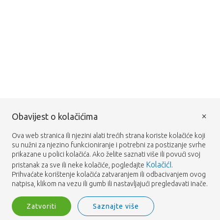
×
Obavijest o kolačićima
Ova web stranica ili njezini alati trećih strana koriste kolačiće koji
su nužni za njezino funkcioniranje i potrebni za postizanje svrhe
prikazane u polici kolačića. Ako želite saznati više ili povući svoj
KolačićI
pristanak za sve ili neke kolačiće, pogledajte
.
Prihvaćate korištenje kolačića zatvaranjem ili odbacivanjem ovog
natpisa, klikom na vezu ili gumb ili nastavljajući pregledavati inače.
Zatvoriti
Saznajte više