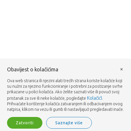
×
Obavijest o kolačićima
Ova web stranica ili njezini alati trećih strana koriste kolačiće koji
su nužni za njezino funkcioniranje i potrebni za postizanje svrhe
prikazane u polici kolačića. Ako želite saznati više ili povući svoj
KolačićI
pristanak za sve ili neke kolačiće, pogledajte
.
Prihvaćate korištenje kolačića zatvaranjem ili odbacivanjem ovog
natpisa, klikom na vezu ili gumb ili nastavljajući pregledavati inače.
Zatvoriti
Saznajte više