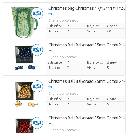
Christmas bag Christmas 17/13*11/11*20cm
??? -,--
Cijena po komadu
Skladište
?
Boja cvijeta
Groen
Ukupno:
?
Visina
20
Christmas Ball Bal/draad 25mm Combi X144
??? -,--
Cijena po komadu
Skladište
?
Boja cvijeta
Blauw
Ukupno:
?
Visina
5
Christmas Ball Bal/draad 25mm Combi X144
??? -,--
Cijena po komadu
Skladište
?
Boja cvijeta
Goud
Ukupno:
?
Visina
5
Christmas Ball Bal/draad 25mm Combi X144
??? -,--
Cijena po komadu