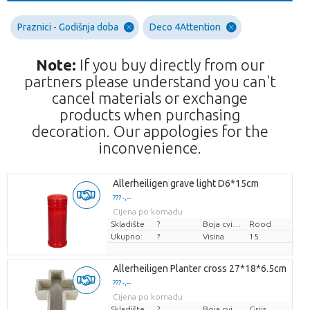
Praznici - Godišnja doba
Deco 4Attention
Note:
If you buy directly from our
partners please understand you can't
cancel materials or exchange
products when purchasing
decoration. Our appologies for the
inconvenience.
Allerheiligen grave light D6*15cm
??? -,--
Cijena po komadu
Skladište
?
Boja cvijeta
Rood
Ukupno:
?
Visina
15
Allerheiligen Planter cross 27*18*6.5cm
??? -,--
Cijena po komadu
Skladište
?
Boja cvijeta
Grijs