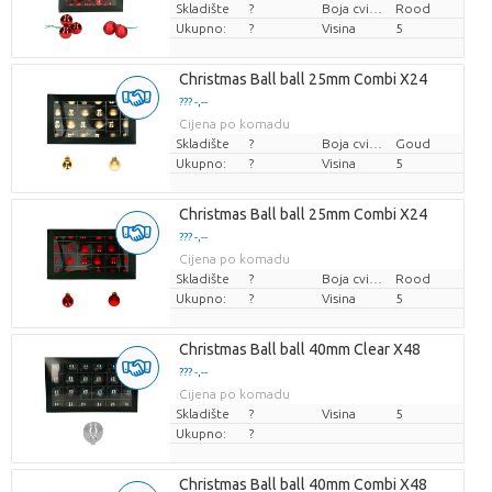
Skladište
?
Boja cvijeta
Rood
Ukupno:
?
Visina
5
Christmas Ball ball 25mm Combi X24
??? -,--
Cijena po komadu
Skladište
?
Boja cvijeta
Goud
Ukupno:
?
Visina
5
Christmas Ball ball 25mm Combi X24
??? -,--
Cijena po komadu
Skladište
?
Boja cvijeta
Rood
Ukupno:
?
Visina
5
Christmas Ball ball 40mm Clear X48
??? -,--
Cijena po komadu
Skladište
?
Visina
5
Ukupno:
?
Christmas Ball ball 40mm Combi X48