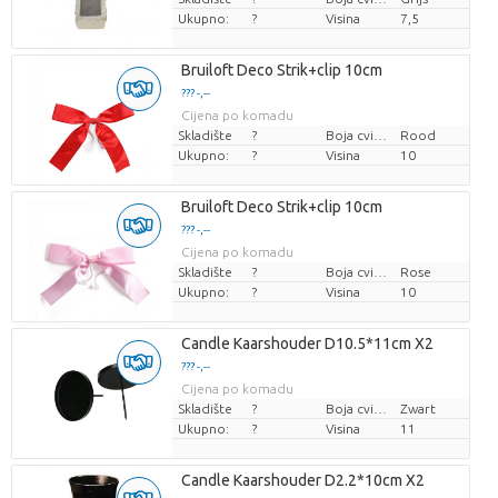
Ukupno:
?
Visina
7,5
Bruiloft Deco Strik+clip 10cm
??? -,--
Cijena po komadu
Skladište
?
Boja cvijeta
Rood
Ukupno:
?
Visina
10
Bruiloft Deco Strik+clip 10cm
??? -,--
Cijena po komadu
Skladište
?
Boja cvijeta
Rose
Ukupno:
?
Visina
10
Candle Kaarshouder D10.5*11cm X2
??? -,--
Cijena po komadu
Skladište
?
Boja cvijeta
Zwart
Ukupno:
?
Visina
11
Candle Kaarshouder D2.2*10cm X2