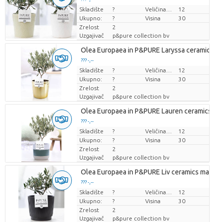
Skladište
Cijena po komadu
?
Veličina posude (cm)
12
Ukupno:
?
Visina
30
Zrelost
2
Uzgajivač
p&pure collection bv
Olea Europaea in P&PURE Laryssa ceramics sh
??? -,--
Skladište
Cijena po komadu
?
Veličina posude (cm)
12
Ukupno:
?
Visina
30
Zrelost
2
Uzgajivač
p&pure collection bv
Olea Europaea in P&PURE Lauren ceramics
??? -,--
Skladište
Cijena po komadu
?
Veličina posude (cm)
12
Ukupno:
?
Visina
30
Zrelost
2
Uzgajivač
p&pure collection bv
Olea Europaea in P&PURE Liv ceramics matt B
??? -,--
Skladište
Cijena po komadu
?
Veličina posude (cm)
12
Ukupno:
?
Visina
30
Zrelost
2
Uzgajivač
p&pure collection bv