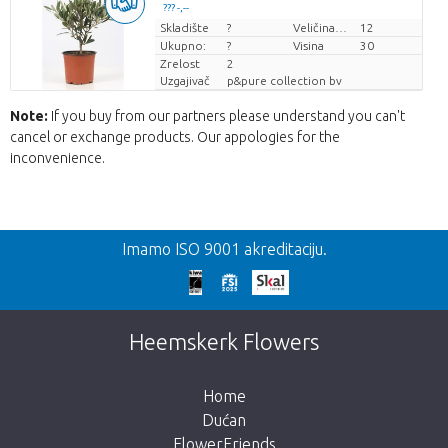
??? -,--
Skladište
Cijena po komadu
?
Veličina posude (cm)
12
Ukupno:
?
Visina
30
Zrelost
2
Uzgajivač
p&pure collection bv
Note:
If you buy from our partners please understand you can't
cancel or exchange products. Our appologies for the
inconvenience.
Nazad
Imamo ISO 9001 akreditaciju.
Prekasno!
Nažalost, ovaj artikl je rasprodan. Kliknite na
Heemskerk Flowers
gumb ispod za povratak u trgovinu.
Home
Dućan
FlowerFriends