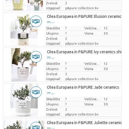
Zrelost
2
Uzgajivač
p&pure collection bv
Olea Europaea in P&PURE Illusion ceramics pe
??? -,--
Skladište
Cijena po komadu
?
Veličina posude (cm)
12
Ukupno:
?
Visina
30
Zrelost
2
Uzgajivač
p&pure collection bv
Olea Europaea in P&PURE Ivy ceramics shiny 
??? -,--
Skladište
Cijena po komadu
?
Veličina posude (cm)
12
Ukupno:
?
Visina
30
Zrelost
2
Uzgajivač
p&pure collection bv
Olea Europaea in P&PURE Jade ceramics
??? -,--
Skladište
Cijena po komadu
?
Veličina posude (cm)
12
Ukupno:
?
Visina
30
Zrelost
2
Uzgajivač
p&pure collection bv
Olea Europaea in P&PURE Juliette ceramics as
??? -,--