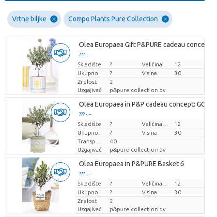
Vrtne biljke
Compo Plants Pure Collection
Olea Europaea Gift P&PURE cadeau concept:
??? -,--
Skladište
Cijena po komadu
?
Veličina posude (cm)
12
Ukupno:
?
Visina
30
Zrelost
2
Uzgajivač
p&pure collection bv
Olea Europaea in P&P cadeau concept: GO GR
??? -,--
Skladište
Cijena po komadu
?
Veličina posude (cm)
12
Ukupno:
?
Visina
30
Transportna visina
40
Uzgajivač
p&pure collection bv
Olea Europaea in P&PURE Basket 6
??? -,--
Skladište
Cijena po komadu
?
Veličina posude (cm)
12
Ukupno:
?
Visina
30
Zrelost
2
Uzgajivač
p&pure collection bv