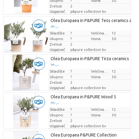
Ukupno:
?
Visina
30
Zrelost
2
Uzgajivač
p&pure collection bv
Olea Europaea in P&PURE Tess ceramics ass. 
??? -,--
Skladište
Cijena po komadu
?
Veličina posude (cm)
12
Ukupno:
?
Visina
30
Zrelost
2
Uzgajivač
p&pure collection bv
Olea Europaea in P&PURE Tirza ceramics
??? -,--
Skladište
Cijena po komadu
?
Veličina posude (cm)
12
Ukupno:
?
Visina
30
Zrelost
2
Uzgajivač
p&pure collection bv
Olea Europaea in P&PURE Wood 5
??? -,--
Skladište
Cijena po komadu
?
Veličina posude (cm)
12
Ukupno:
?
Visina
30
Zrelost
2
Uzgajivač
p&pure collection bv
Olea Europaea P&PURE Collection