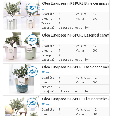
Olea Europaea in P&PURE Eline ceramics ass. 
??? -,--
Skladište
Cijena po komadu
?
Veličina posude (cm)
12
Ukupno:
?
Visina
30
Zrelost
2
Uzgajivač
p&pure collection bv
Olea Europaea in P&PURE Essential ceramics a
??? -,--
Skladište
Cijena po komadu
?
Veličina posude (cm)
12
Ukupno:
?
Visina
30
Transportna visina
40
Uzgajivač
p&pure collection bv
Olea Europaea in P&PURE Fashionpot Valerie
??? -,--
Skladište
Cijena po komadu
?
Veličina posude (cm)
12
Ukupno:
?
Visina
30
Zrelost
2
Uzgajivač
p&pure collection bv
Olea Europaea in P&PURE Fleur ceramics ass. 
??? -,--
Skladište
Cijena po komadu
?
Veličina posude (cm)
12
Ukupno:
?
Visina
30