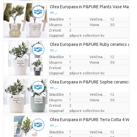
Olea Europaea in P&PURE Plants Vase Maxima 
??? -,--
Skladište
Cijena po komadu
?
Veličina posude (cm)
12
Ukupno:
?
Visina
30
Zrelost
2
Uzgajivač
p&pure collection bv
Olea Europaea in P&PURE Ruby ceramics ass. 
??? -,--
Skladište
Cijena po komadu
?
Veličina posude (cm)
12
Ukupno:
?
Visina
30
Zrelost
2
Uzgajivač
p&pure collection bv
Olea Europaea in P&PURE Sophie ceramics ass
??? -,--
Skladište
Cijena po komadu
?
Veličina posude (cm)
12
Ukupno:
?
Visina
30
Zrelost
2
Uzgajivač
p&pure collection bv
Olea Europaea in P&PURE Terra Cotta 4 White
??? -,--
Skladište
Cijena po komadu
?
Veličina posude (cm)
12