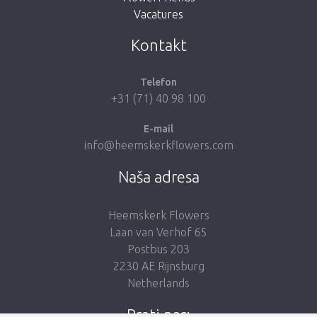
Vacatures
Vrati me u dućan
Kontakt
Telefon
+31 (71) 40 98 100
E-mail
info@heemskerkflowers.com
Naša adresa
Heemskerk Flowers
Laan van Verhof 65
Postbus 203
2230 AE Rijnsburg
Netherlands
Prati nas: