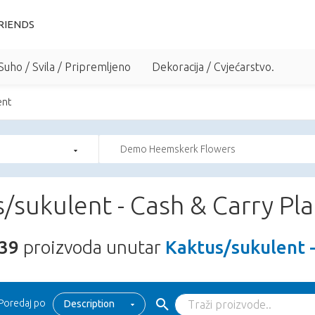
RIENDS
Suho / Svila / Pripremljeno
Dekoracija / Cvjećarstvo.
ent
Demo Heemskerk Flowers
/sukulent - Cash & Carry Pla
39
proizvoda unutar
Kaktus/sukulent -
Poredaj po
Description