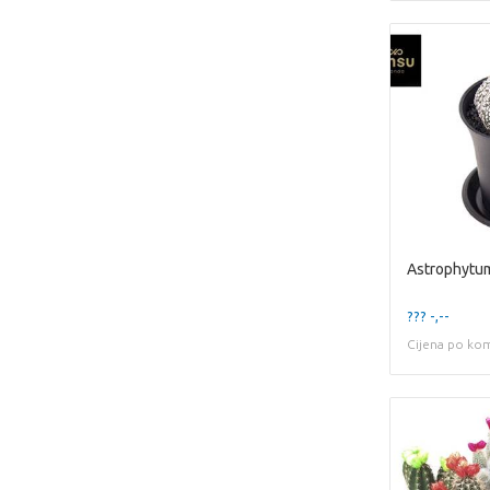
??? -,--
Cijena po ko