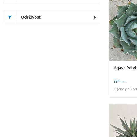
Održivost
Agave Pota
??? -,--
Cijena po ko