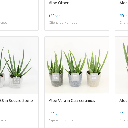
s
Aloe Other
Aloe
??? -,--
??? -,
madu
Cijena po komadu
Cije
0,5 in Square Stone
Aloe Vera in Gaia ceramics
??? -,--
??? -,
madu
Cijena po komadu
Cije