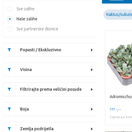
Sve zalihe
Kaktus/sukul
Naše zalihe
Sve partnerske dionice
Popusti / Ekskluzivno
Visina
Filtrirajte prema veličini posude
Adromischus
Boja
??? -,--
Cijena po ko
Zemlja podrijetla