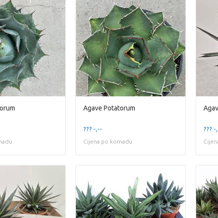
torum
Agave Potatorum
Agav
??? -,--
??? -,
madu
Cijena po komadu
Cije