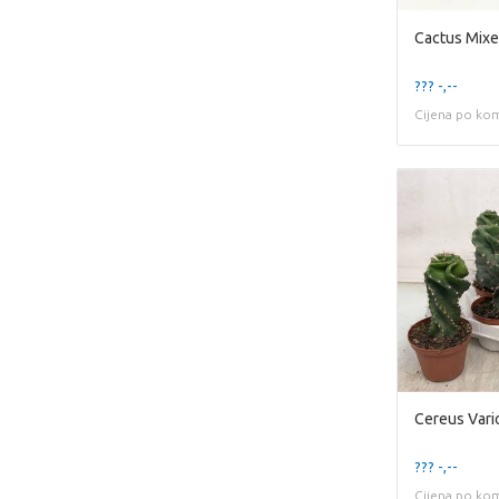
Cactus Mixe
??? -,--
Cijena po ko
Cereus Vari
??? -,--
Cijena po ko