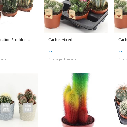
Cactus decoration Strobloem Mixed
Cactus Mixed
Cact
??? -,--
??? -,
madu
Cijena po komadu
Cije