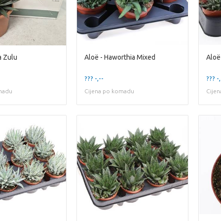
a Zulu
Aloë - Haworthia Mixed
Aloë
??? -,--
??? -,
madu
Cijena po komadu
Cije