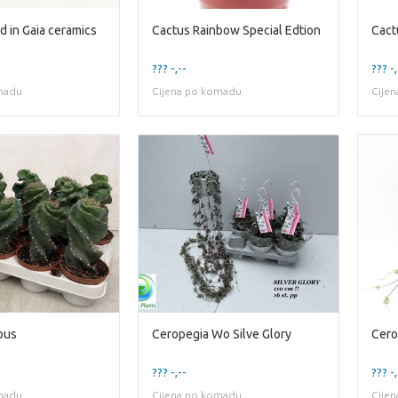
d in Gaia ceramics
Cactus Rainbow Special Edtion
Cact
??? -,--
??? -,
madu
Cijena po komadu
Cije
ous
Ceropegia Wo Silve Glory
Cero
??? -,--
??? -,
madu
Cijena po komadu
Cije