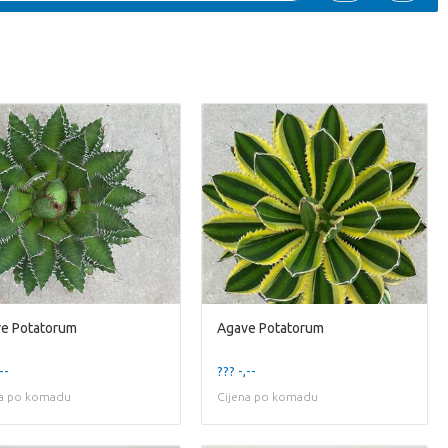
e Potatorum
Agave Potatorum
--
??? -,--
na po komadu
Cijena po komadu