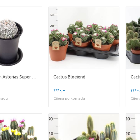
Astrophytum Asterias Super Kabuto
Cactus Bloeiend
Cact
??? -,--
??? -,
madu
Cijena po komadu
Cije