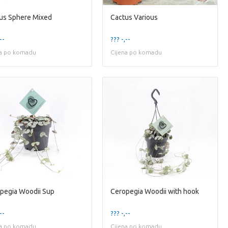
us Sphere Mixed
Cactus Various
--
??? -,--
na po komadu
Cijena po komadu
pegia Woodii Sup
Ceropegia Woodii with hook
--
??? -,--
na po komadu
Cijena po komadu