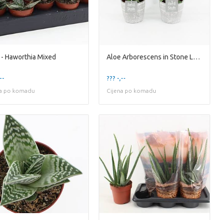
 - Haworthia Mixed
Aloe Arborescens in Stone Look Pot
--
??? -,--
na po komadu
Cijena po komadu