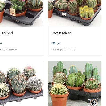
us Mixed
Cactus Mixed
--
??? -,--
na po komadu
Cijena po komadu