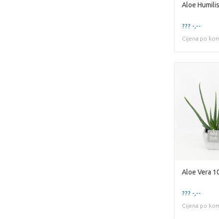
Aloe Humili
??? -,--
Cijena po ko
Aloe Vera 1
??? -,--
Cijena po ko