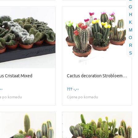
G
H
K
M
O
R
S
us Cristaat Mixed
Cactus decoration Strobloem Mixed
--
??? -,--
na po komadu
Cijena po komadu