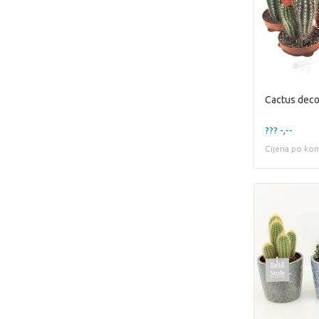
??? -,--
Cijena po ko