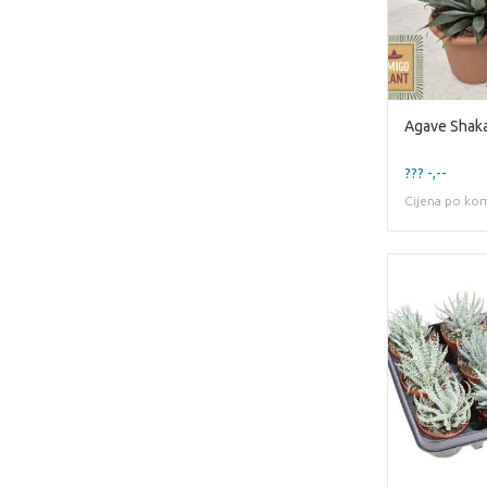
Agave Shak
??? -,--
Cijena po ko