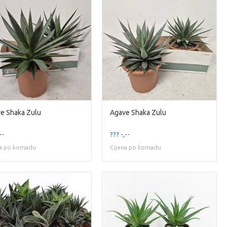
e Shaka Zulu
Agave Shaka Zulu
--
??? -,--
na po komadu
Cijena po komadu