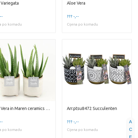
 Variegata
Aloe Vera
--
??? -,--
na po komadu
Cijena po komadu
Aloe Vera in Maren ceramics Pot
Arr.ptsu8472 Succulenten
A
--
??? -,--
C
na po komadu
Cijena po komadu
E