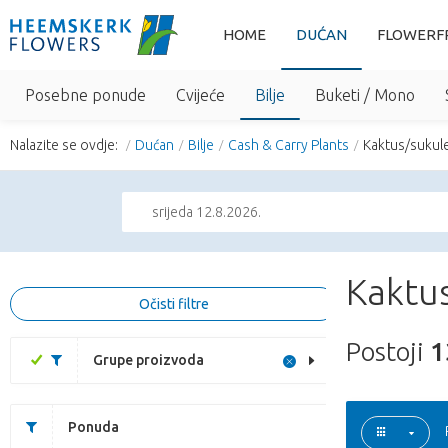
HOME
DUĆAN
FLOWERF
Posebne ponude
Cvijeće
Bilje
Buketi / Mono
Nalazite se ovdje:
Dućan
Bilje
Cash & Carry Plants
Kaktus/sukul
srijeda 12.8.2026.
Kaktus
Očisti filtre
Postoji
1
Grupe proizvoda
Ponuda