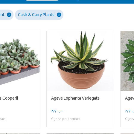
ent
Cash & Carry Plants
 Cooperii
Agave Lophanta Variegata
Agav
??? -,--
??? -,
madu
Cijena po komadu
Cije