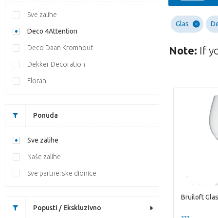
Sve zalihe
Glas
De
Deco 4Attention
Deco Daan Kromhout
Note:
If y
Dekker Decoration
Floran
Ponuda
Sve zalihe
Naše zalihe
Sve partnerske dionice
Popusti / Ekskluzivno
??? -,--