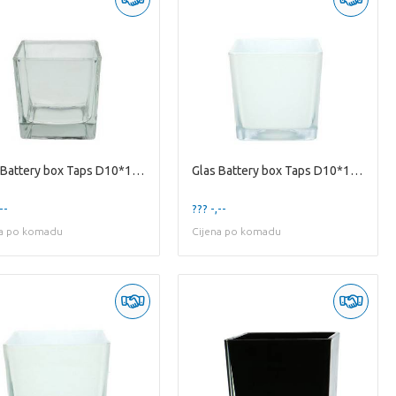
Glas Battery box Taps D10*10cm
Glas Battery box Taps D10*10cm
--
??? -,--
na po komadu
Cijena po komadu