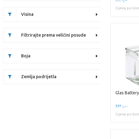
Cijena po ko
Visina
Filtrirajte prema veličini posude
Boja
Zemlja podrijetla
??? -,--
Cijena po ko