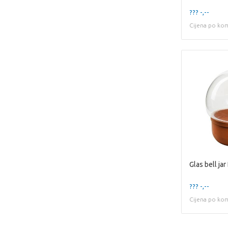
??? -,--
Cijena po ko
??? -,--
Cijena po ko