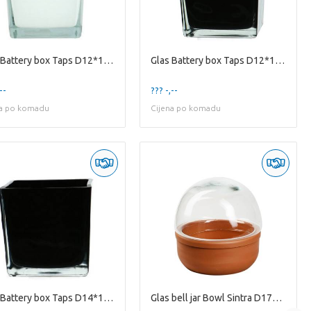
Glas Battery box Taps D12*12cm
Glas Battery box Taps D12*12cm
--
??? -,--
na po komadu
Cijena po komadu
Glas Battery box Taps D14*14cm
Glas bell jar Bowl Sintra D17*17cm