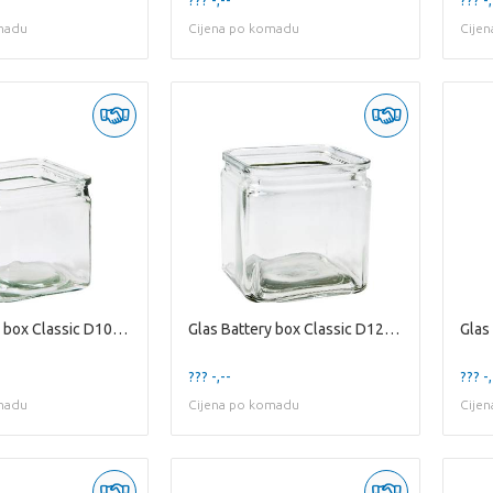
madu
Cijena po komadu
Cije
Glas Battery box Classic D10*10cm
Glas Battery box Classic D12*12cm
??? -,--
??? -,
madu
Cijena po komadu
Cije