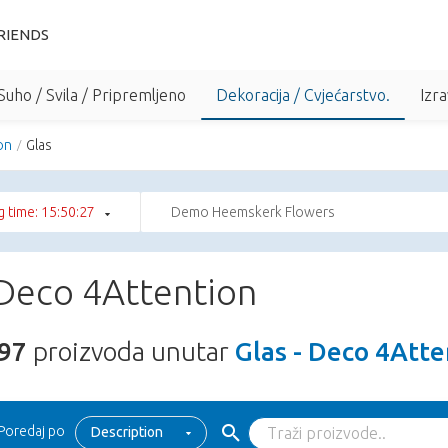
RIENDS
Suho / Svila / Pripremljeno
Dekoracija / Cvjećarstvo.
Izra
on
Glas
 time: 15:50:26
Demo Heemskerk Flowers
 Deco 4Attention
97
proizvoda unutar
Glas - Deco 4Atte
Poredaj po
Description