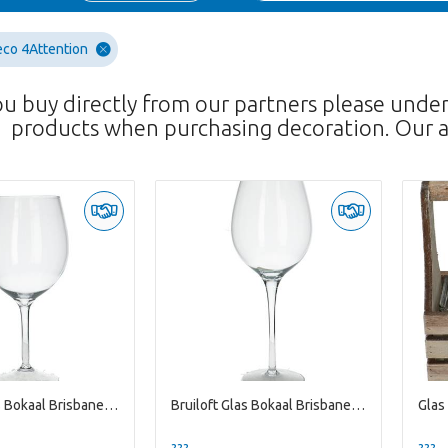
co 4Attention
ou buy directly from our partners please unde
products when purchasing decoration. Our a
Bruiloft Glas Bokaal Brisbane D17/23*50cm
Bruiloft Glas Bokaal Brisbane D17/23*60cm
Glas
??? -,--
??? -,