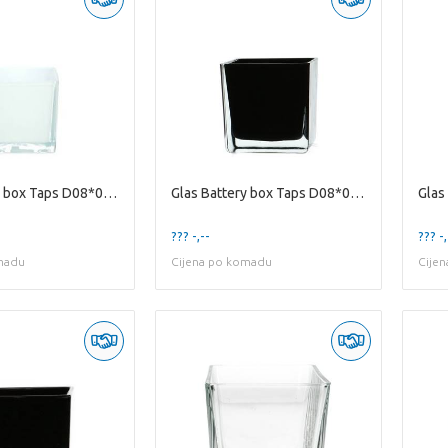
Glas Battery box Taps D08*08cm
Glas Battery box Taps D08*08cm
??? -,--
??? -,
madu
Cijena po komadu
Cije