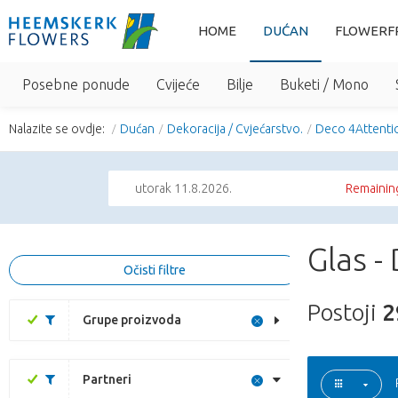
HOME
DUĆAN
FLOWERF
Posebne ponude
Cvijeće
Bilje
Buketi / Mono
Nalazite se ovdje:
Dućan
Dekoracija / Cvjećarstvo.
Deco 4Attenti
utorak 11.8.2026.
Remaining
Glas -
Očisti filtre
Postoji
2
Grupe proizvoda
Partneri