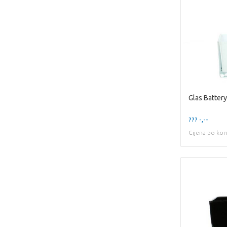
??? -,--
Cijena po ko