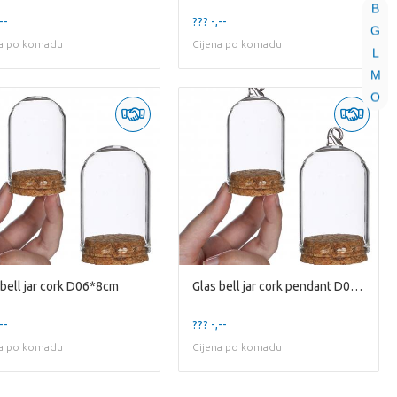
B
--
??? -,--
G
na po komadu
Cijena po komadu
L
M
O
 bell jar cork D06*8cm
Glas bell jar cork pendant D06*8cm
--
??? -,--
na po komadu
Cijena po komadu