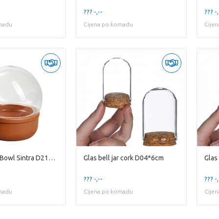
??? -,--
??? -,
madu
Cijena po komadu
Cije
Glas bell jar Bowl Sintra D21*25cm
Glas bell jar cork D04*6cm
Glas
??? -,--
??? -,
madu
Cijena po komadu
Cije