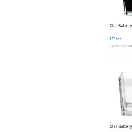
??? -,--
Cijena po ko