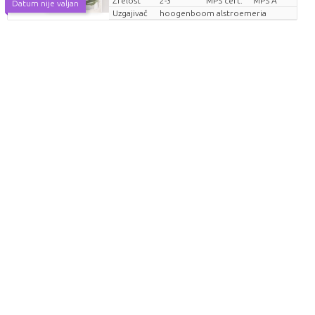
Zrelost
2-3
MPS cert.
MPS A
Datum nije valjan
Uzgajivač
hoogenboom alstroemeria