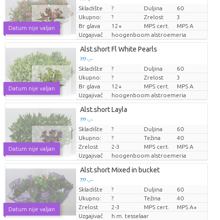
Skladište
?
Duljina
60
Cijena po komadu
Ukupno:
?
Zrelost
3
Br glava
12+
MPS cert.
MPS A
Datum nije valjan
Uzgajivač
hoogenboom alstroemeria
Alst.short Fl White Pearls
??? -,--
Skladište
?
Duljina
60
Cijena po komadu
Ukupno:
?
Zrelost
3
Br glava
12+
MPS cert.
MPS A
Datum nije valjan
Uzgajivač
hoogenboom alstroemeria
Alst.short Layla
??? -,--
Skladište
?
Duljina
60
Cijena po komadu
Ukupno:
?
Težina
40
Zrelost
2-3
MPS cert.
MPS A
Datum nije valjan
Uzgajivač
hoogenboom alstroemeria
Alst.short Mixed in bucket
??? -,--
Skladište
?
Duljina
60
Cijena po komadu
Ukupno:
?
Težina
40
Zrelost
2-3
MPS cert.
MPS A+
Datum nije valjan
Uzgajivač
h.m. tesselaar