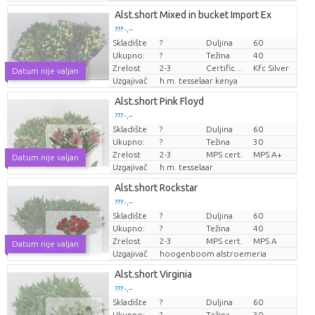
Alst.short Mixed in bucket Import Ex
??? -,--
Skladište
?
Duljina
60
Cijena po komadu
Ukupno:
?
Težina
40
Zrelost
2-3
Certificaten Kenya Flower Counsel
Kfc Silver
Datum nije valjan
Uzgajivač
h.m. tesselaar kenya
Alst.short Pink Floyd
??? -,--
Skladište
?
Duljina
60
Cijena po komadu
Ukupno:
?
Težina
30
Zrelost
2-3
MPS cert.
MPS A+
Datum nije valjan
Uzgajivač
h.m. tesselaar
Alst.short Rockstar
??? -,--
Skladište
?
Duljina
60
Cijena po komadu
Ukupno:
?
Težina
40
Zrelost
2-3
MPS cert.
MPS A
Datum nije valjan
Uzgajivač
hoogenboom alstroemeria
Alst.short Virginia
??? -,--
Skladište
?
Duljina
60
Cijena po komadu
Ukupno:
?
Težina
30