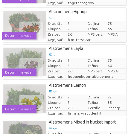
Uzgajivač
together2grow
Alstroemeria Hiphop
??? -,--
Skladište
?
Duljina
75
Cijena po komadu
Ukupno:
?
Težina
55
Zrelost
2-3
MPS cert.
MPS A+
Datum nije valjan
Uzgajivač
h.m. tesselaar
Alstroemeria Layla
??? -,--
Skladište
?
Duljina
75
Cijena po komadu
Ukupno:
?
Težina
60
Zrelost
2-3
MPS cert.
MPS A
Datum nije valjan
Uzgajivač
hoogenboom alstroemeria
Alstroemeria Lemon
??? -,--
Skladište
?
Duljina
72
Cijena po komadu
Ukupno:
?
Težina
35
Zrelost
2-3
Certificaten Milieukeur
Planetproof
Datum nije valjan
Uzgajivač
firma a. vreugdenhil
Alstroemeria Mixed in bucket Import
??? -,--
Skladište
?
Duljina
75