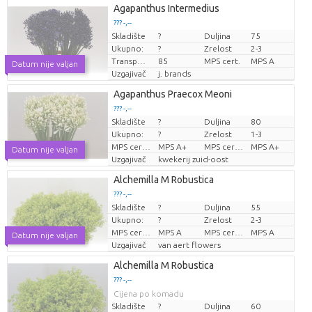
Agapanthus Intermedius
??? -,--
Skladište
?
Duljina
75
Cijena po komadu
Ukupno:
?
Zrelost
2-3
Transportna visina
85
MPS cert.
MPS A
Datum nije valjan
Uzgajivač
j. brands
Agapanthus Praecox Meoni
??? -,--
Skladište
?
Duljina
80
Cijena po komadu
Ukupno:
?
Zrelost
1-3
MPS certifikat.
MPS A+
MPS certifikat.
MPS A+
Datum nije valjan
Uzgajivač
kwekerij zuid-oost
Alchemilla M Robustica
??? -,--
Skladište
?
Duljina
55
Cijena po komadu
Ukupno:
?
Zrelost
2-3
MPS certifikat.
MPS A
MPS certifikat.
MPS A
Datum nije valjan
Uzgajivač
van aert flowers
Alchemilla M Robustica
??? -,--
Cijena po komadu
Skladište
?
Duljina
60