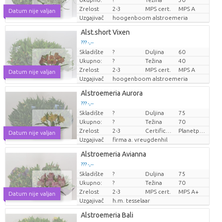
Zrelost
2-3
MPS cert.
MPS A
Datum nije valjan
Uzgajivač
hoogenboom alstroemeria
Alst.short Vixen
??? -,--
Skladište
?
Duljina
60
Cijena po komadu
Ukupno:
?
Težina
40
Zrelost
2-3
MPS cert.
MPS A
Datum nije valjan
Uzgajivač
hoogenboom alstroemeria
Alstroemeria Aurora
??? -,--
Skladište
?
Duljina
75
Cijena po komadu
Ukupno:
?
Težina
70
Zrelost
2-3
Certificaten Milieukeur
Planetproof
Datum nije valjan
Uzgajivač
firma a. vreugdenhil
Alstroemeria Avianna
??? -,--
Skladište
?
Duljina
75
Cijena po komadu
Ukupno:
?
Težina
70
Zrelost
2-3
MPS cert.
MPS A+
Datum nije valjan
Uzgajivač
h.m. tesselaar
Alstroemeria Bali