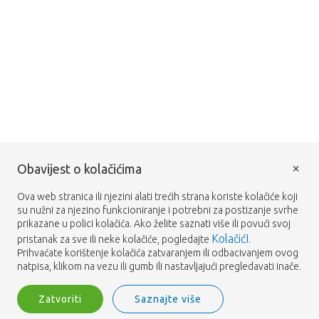
×
Obavijest o kolačićima
Ova web stranica ili njezini alati trećih strana koriste kolačiće koji
su nužni za njezino funkcioniranje i potrebni za postizanje svrhe
prikazane u polici kolačića. Ako želite saznati više ili povući svoj
KolačićI
pristanak za sve ili neke kolačiće, pogledajte
.
Prihvaćate korištenje kolačića zatvaranjem ili odbacivanjem ovog
natpisa, klikom na vezu ili gumb ili nastavljajući pregledavati inače.
Zatvoriti
Saznajte više