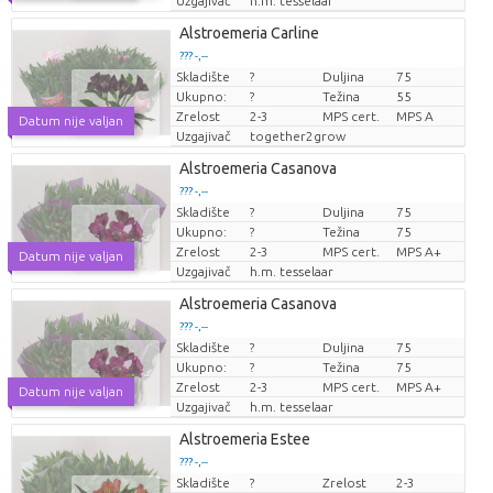
Uzgajivač
h.m. tesselaar
Alstroemeria Carline
??? -,--
Skladište
?
Duljina
75
Cijena po komadu
Ukupno:
?
Težina
55
Zrelost
2-3
MPS cert.
MPS A
Datum nije valjan
Uzgajivač
together2grow
Alstroemeria Casanova
??? -,--
Skladište
?
Duljina
75
Cijena po komadu
Ukupno:
?
Težina
75
Zrelost
2-3
MPS cert.
MPS A+
Datum nije valjan
Uzgajivač
h.m. tesselaar
Alstroemeria Casanova
??? -,--
Skladište
?
Duljina
75
Cijena po komadu
Ukupno:
?
Težina
75
Zrelost
2-3
MPS cert.
MPS A+
Datum nije valjan
Uzgajivač
h.m. tesselaar
Alstroemeria Estee
??? -,--
Skladište
?
Zrelost
2-3
Cijena po komadu