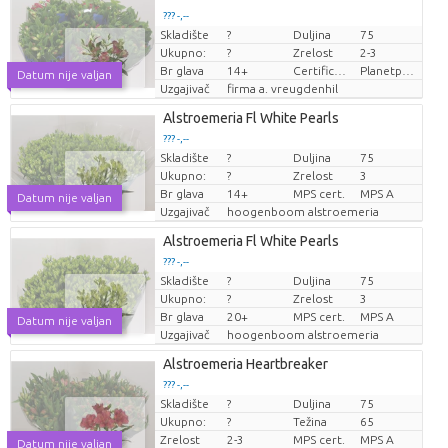
??? -,--
Skladište
?
Duljina
75
Cijena po komadu
Ukupno:
?
Zrelost
2-3
Br glava
14+
Certificaten Milieukeur
Planetproof
Datum nije valjan
Uzgajivač
firma a. vreugdenhil
Alstroemeria Fl White Pearls
??? -,--
Skladište
?
Duljina
75
Cijena po komadu
Ukupno:
?
Zrelost
3
Br glava
14+
MPS cert.
MPS A
Datum nije valjan
Uzgajivač
hoogenboom alstroemeria
Alstroemeria Fl White Pearls
??? -,--
Skladište
?
Duljina
75
Cijena po komadu
Ukupno:
?
Zrelost
3
Br glava
20+
MPS cert.
MPS A
Datum nije valjan
Uzgajivač
hoogenboom alstroemeria
Alstroemeria Heartbreaker
??? -,--
Skladište
?
Duljina
75
Cijena po komadu
Ukupno:
?
Težina
65
Zrelost
2-3
MPS cert.
MPS A
Datum nije valjan