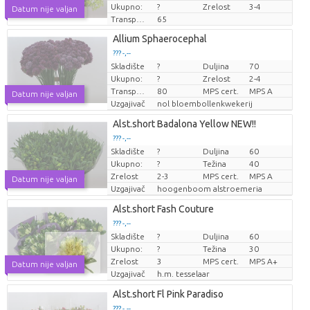
Ukupno:
?
Zrelost
3-4
Datum nije valjan
Transportna visina
65
Allium Sphaerocephal
??? -,--
Skladište
?
Duljina
70
Cijena po komadu
Ukupno:
?
Zrelost
2-4
Transportna visina
80
MPS cert.
MPS A
Datum nije valjan
Uzgajivač
nol bloembollenkwekerij
Alst.short Badalona Yellow NEW!!
??? -,--
Skladište
?
Duljina
60
Cijena po komadu
Ukupno:
?
Težina
40
Zrelost
2-3
MPS cert.
MPS A
Datum nije valjan
Uzgajivač
hoogenboom alstroemeria
Alst.short Fash Couture
??? -,--
Skladište
?
Duljina
60
Cijena po komadu
Ukupno:
?
Težina
30
Zrelost
3
MPS cert.
MPS A+
Datum nije valjan
Uzgajivač
h.m. tesselaar
Alst.short Fl Pink Paradiso
??? -,--