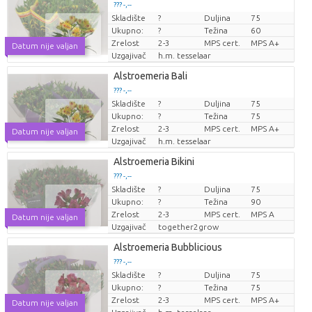
??? -,--
Skladište
?
Duljina
75
Cijena po komadu
Ukupno:
?
Težina
60
Zrelost
2-3
MPS cert.
MPS A+
Datum nije valjan
Uzgajivač
h.m. tesselaar
Alstroemeria Bali
??? -,--
Skladište
?
Duljina
75
Cijena po komadu
Ukupno:
?
Težina
75
Zrelost
2-3
MPS cert.
MPS A+
Datum nije valjan
Uzgajivač
h.m. tesselaar
Alstroemeria Bikini
??? -,--
Skladište
?
Duljina
75
Cijena po komadu
Ukupno:
?
Težina
90
Zrelost
2-3
MPS cert.
MPS A
Datum nije valjan
Uzgajivač
together2grow
Alstroemeria Bubblicious
??? -,--
Skladište
?
Duljina
75
Cijena po komadu
Ukupno:
?
Težina
75
Zrelost
2-3
MPS cert.
MPS A+
Datum nije valjan