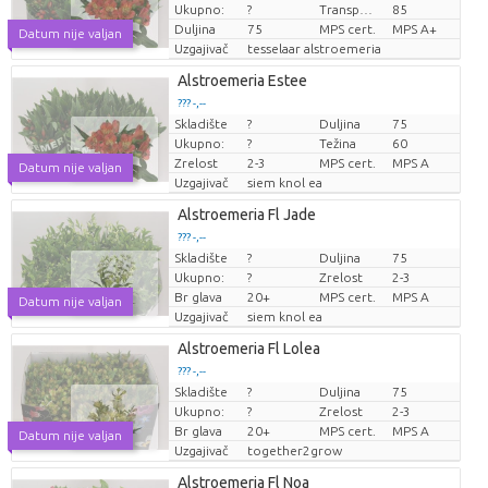
Ukupno:
?
Transportna visina
85
Duljina
75
MPS cert.
MPS A+
Datum nije valjan
Uzgajivač
tesselaar alstroemeria
Alstroemeria Estee
??? -,--
Skladište
?
Duljina
75
Cijena po komadu
Ukupno:
?
Težina
60
Zrelost
2-3
MPS cert.
MPS A
Datum nije valjan
Uzgajivač
siem knol ea
Alstroemeria Fl Jade
??? -,--
Skladište
?
Duljina
75
Cijena po komadu
Ukupno:
?
Zrelost
2-3
Br glava
20+
MPS cert.
MPS A
Datum nije valjan
Uzgajivač
siem knol ea
Alstroemeria Fl Lolea
??? -,--
Skladište
?
Duljina
75
Cijena po komadu
Ukupno:
?
Zrelost
2-3
Br glava
20+
MPS cert.
MPS A
Datum nije valjan
Uzgajivač
together2grow
Alstroemeria Fl Noa