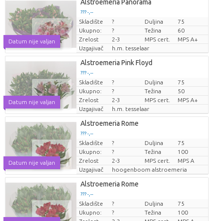
Alstroemeria Panorama
??? -,--
Skladište
?
Duljina
75
Cijena po komadu
Ukupno:
?
Težina
60
Zrelost
2-3
MPS cert.
MPS A+
Datum nije valjan
Uzgajivač
h.m. tesselaar
Alstroemeria Pink Floyd
??? -,--
Skladište
?
Duljina
75
Cijena po komadu
Ukupno:
?
Težina
50
Zrelost
2-3
MPS cert.
MPS A+
Datum nije valjan
Uzgajivač
h.m. tesselaar
Alstroemeria Rome
??? -,--
Skladište
?
Duljina
75
Cijena po komadu
Ukupno:
?
Težina
100
Zrelost
2-3
MPS cert.
MPS A
Datum nije valjan
Uzgajivač
hoogenboom alstroemeria
Alstroemeria Rome
??? -,--
Skladište
?
Duljina
75
Cijena po komadu
Ukupno:
?
Težina
100