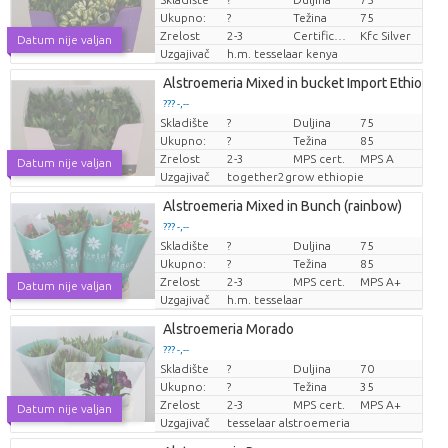
Cijena po komadu
Ukupno:
?
Težina
75
Zrelost
2-3
Certificaten Kenya Flower Counsel
Kfc Silver
Datum nije valjan
Uzgajivač
h.m. tesselaar kenya
Alstroemeria Mixed in bucket Import Ethiopie
??? -,--
Skladište
?
Duljina
75
Cijena po komadu
Ukupno:
?
Težina
85
Zrelost
2-3
MPS cert.
MPS A
Datum nije valjan
Uzgajivač
together2grow ethiopie
Alstroemeria Mixed in Bunch (rainbow)
??? -,--
Skladište
?
Duljina
75
Cijena po komadu
Ukupno:
?
Težina
85
Zrelost
2-3
MPS cert.
MPS A+
Datum nije valjan
Uzgajivač
h.m. tesselaar
Alstroemeria Morado
??? -,--
Skladište
?
Duljina
70
Cijena po komadu
Ukupno:
?
Težina
35
Zrelost
2-3
MPS cert.
MPS A+
Datum nije valjan
Uzgajivač
tesselaar alstroemeria