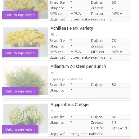
Skladište
?
Duljina
60
Cijena po komadu
Ukupno:
?
Zrelost
2-3
MPS certifikat.
MPS A
Πιστοποιητικό MPS.
MPS A
Datum nije valjan
Uzgajivač
bloemenkwekerij daling
Achillea F Park Variety
??? -,--
Skladište
?
Duljina
70
Cijena po komadu
Ukupno:
?
Zrelost
2-3
MPS certifikat.
MPS A
MPS certifikat.
MPS A
Datum nije valjan
Uzgajivač
bloemenkwekerij daling
Adiantum 20 stem per Bunch
??? -,--
Cijena po komadu
Skladište
?
Duljina
50
Ukupno:
?
Datum nije valjan
Agapanthus Gletsjer
??? -,--
Skladište
?
Duljina
60
Cijena po komadu
Ukupno:
?
Zrelost
2-3
Certificaten Kenya Flower Counsel
Kfc Gold
Datum nije valjan
Uzgajivač
marginpar naivasha