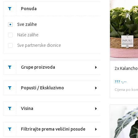
Ponuda
Sve zalihe
Naše zalihe
Sve partnerske dionice
Grupe proizvoda
??? -,--
Popusti / Ekskluzivno
Cijena po ko
Visina
Filtrirajte prema veličini posude