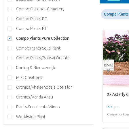
Compo Outdoor Cemetery
Compo Plants 
Compo Plants PC
Compo Plants PT
Compo Plants Pure Collection
Compo Plants Solid Plant
Compo Plants/Bonsai Oriental
Koning & Nieuwendijk.
Mixt Creations
Orchids/Phalaenopsis Opti Flor
Orchids/Vanda Ansu
Plants Succulents Winco
??? -,--
Cijena po ko
Worldwide Plant