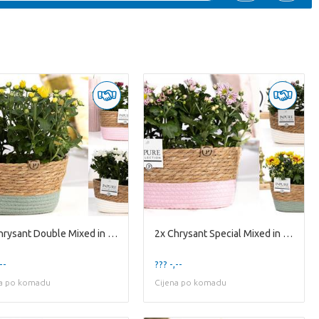
2x Chrysant Double Mixed in P&PURE Fieldbasket 3 Mixed
2x Chrysant Special Mixed in P&PURE Fieldbasket 3 as
--
??? -,--
na po komadu
Cijena po komadu