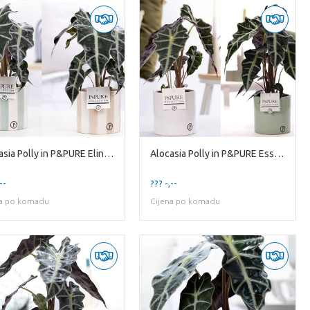
Alocasia Polly in P&PURE Eline ceramics ass. 3
Alocasia Polly in P&PURE Essential ceramics ass. 2
--
??? -,--
na po komadu
Cijena po komadu