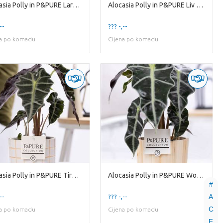
Alocasia Polly in P&PURE Laryssa ceramics shiny go
Alocasia Polly in P&PURE Liv ceramics matt balck
--
??? -,--
na po komadu
Cijena po komadu
Alocasia Polly in P&PURE Tirza ceremics
Alocasia Polly in P&PURE Wood 5
#
A
--
??? -,--
C
na po komadu
Cijena po komadu
F