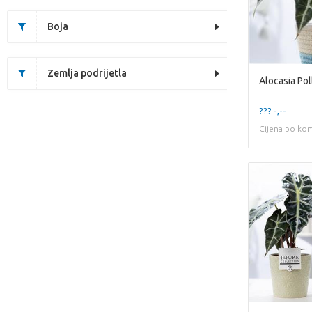
Boja
Zemlja podrijetla
??? -,--
Cijena po ko