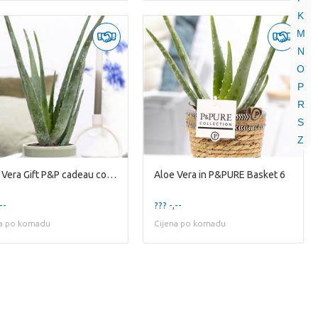
K
M
N
O
P
R
S
Z
Aloe Vera Gift P&P cadeau concept: VIVE LE VERT!
Aloe Vera in P&PURE Basket 6
--
??? -,--
na po komadu
Cijena po komadu