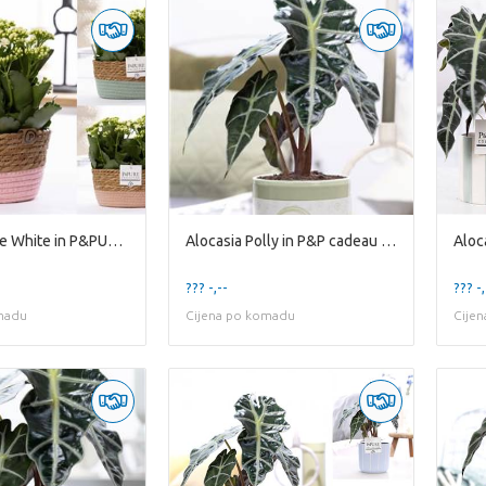
2x Kalanchoe White in P&PURE Fieldbasket 7
Alocasia Polly in P&P cadeau concept: VIVE LE Branched
??? -,--
??? -,
madu
Cijena po komadu
Cije