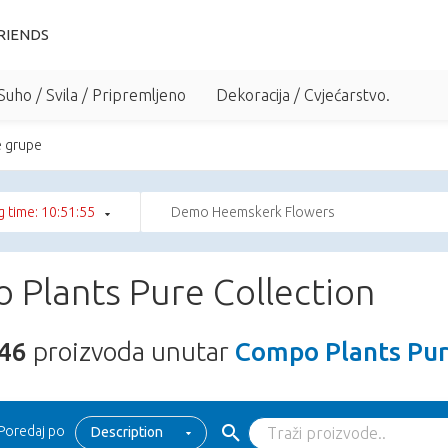
RIENDS
Suho / Svila / Pripremljeno
Dekoracija / Cvjećarstvo.
e grupe
 time: 10:51:54
Demo Heemskerk Flowers
 Plants Pure Collection
46
proizvoda unutar
Compo Plants Pur
Poredaj po
Description