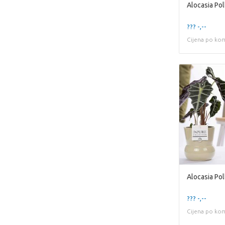
??? -,--
Cijena po ko
??? -,--
Cijena po ko