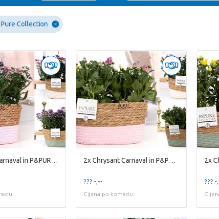
Pure Collection
2x Asterly Carnaval in P&PURE Fieldbasket 3 assort
2x Chrysant Carnaval in P&PURE Fieldbasket 3 assor
??? -,--
??? -,
madu
Cijena po komadu
Cije