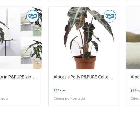
Alocasia Polly in P&PURE zinc Pot Louise 4 Mixed
Alocasia Polly P&PURE Collection
??? -,--
??? -,
madu
Cijena po komadu
Cije