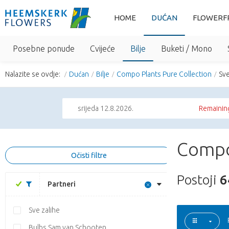
HOME
DUĆAN
FLOWERF
Posebne ponude
Cvijeće
Bilje
Buketi / Mono
Nalazite se ovdje:
Dućan
Bilje
Compo Plants Pure Collection
Sv
srijeda 12.8.2026.
Remaining
Compo
Očisti filtre
Postoji
6
Partneri
Sve zalihe
Bulbs Sam van Schooten