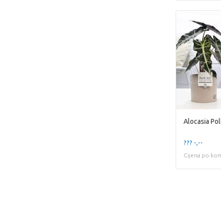
??? -,--
Cijena po ko