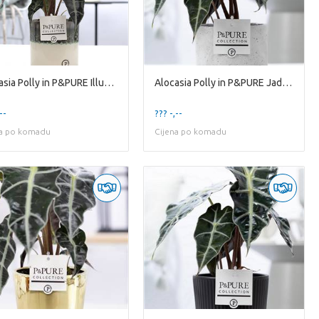
Alocasia Polly in P&PURE Illusion cer. (perfectly
Alocasia Polly in P&PURE Jade Pot
--
??? -,--
na po komadu
Cijena po komadu