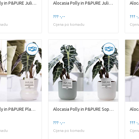
Alocasia Polly in P&PURE Juliette ceramics ass.2
Alocasia Polly in P&PURE Juliette ceramics goldbro
??? -,--
??? -,
madu
Cijena po komadu
Cije
Alocasia Polly in P&PURE Plants Vase Maxima Ass. 2
Alocasia Polly in P&PURE Sophie ceramics ass. 2
??? -,--
??? -,
madu
Cijena po komadu
Cije