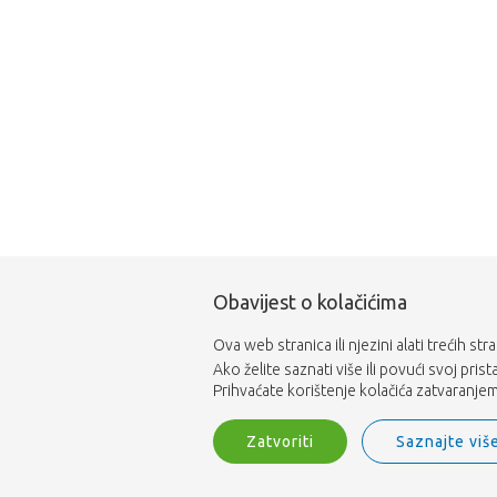
Obavijest o kolačićima
Ova web stranica ili njezini alati trećih st
Ako želite saznati više ili povući svoj pris
Prihvaćate korištenje kolačića zatvaranjem 
Zatvoriti
Saznajte viš