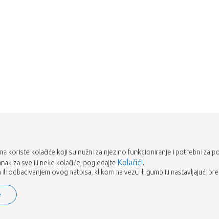
rana koriste kolačiće koji su nužni za njezino funkcioniranje i potrebni za p
KolačićI
tanak za sve ili neke kolačiće, pogledajte
.
ili odbacivanjem ovog natpisa, klikom na vezu ili gumb ili nastavljajući pre
e