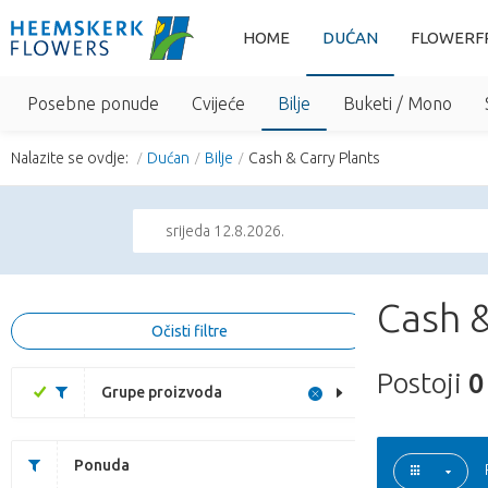
HOME
DUĆAN
FLOWERF
Posebne ponude
Cvijeće
Bilje
Buketi / Mono
Nalazite se ovdje:
Dućan
Bilje
Cash & Carry Plants
srijeda 12.8.2026.
Cash &
Očisti filtre
Postoji
0
Grupe proizvoda
Ponuda