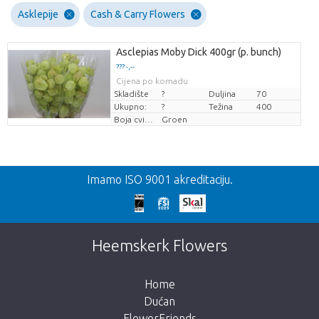
Asklepije
Cash & Carry Flowers
Asclepias Moby Dick 400gr (p. bunch)
??? -,--
Cijena po komadu
Skladište
?
Duljina
70
Ukupno:
?
Težina
400
Boja cvijeta
Groen
Nazad
Imamo ISO 9001 akreditaciju.
Prekasno!
Nažalost, ovaj artikl je rasprodan. Kliknite na
Heemskerk Flowers
gumb ispod za povratak u trgovinu.
Home
Dućan
FlowerFriends