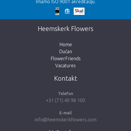
Imamo ISO 9001 akreditaciju.
Prekasno!
Nažalost, ovaj artikl je rasprodan. Kliknite na
Heemskerk Flowers
gumb ispod za povratak u trgovinu.
Home
Dućan
FlowerFriends
Vacatures
Vrati me u dućan
Kontakt
Telefon
+31 (71) 40 98 100
E-mail
info@heemskerkflowers.com