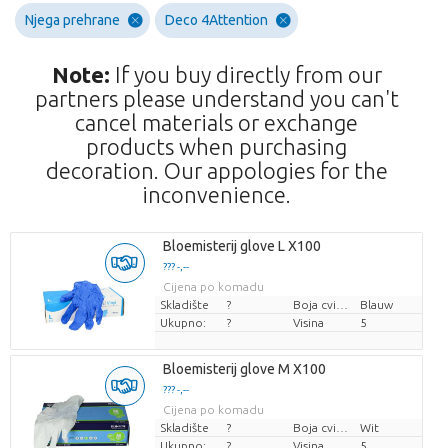
Njega prehrane
Deco 4Attention
Note:
If you buy directly from our
partners please understand you can't
cancel materials or exchange
products when purchasing
decoration. Our appologies for the
inconvenience.
Bloemisterij glove L X100
??? -,--
Cijena po komadu
Skladište
?
Boja cvijeta
Blauw
Ukupno:
?
Visina
5
Bloemisterij glove M X100
??? -,--
Cijena po komadu
Skladište
?
Boja cvijeta
Wit
Ukupno:
?
Visina
5