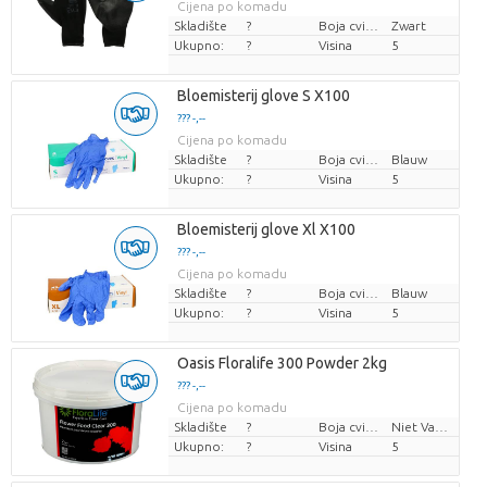
Cijena po komadu
Skladište
?
Boja cvijeta
Zwart
Ukupno:
?
Visina
5
Bloemisterij glove S X100
??? -,--
Cijena po komadu
Skladište
?
Boja cvijeta
Blauw
Ukupno:
?
Visina
5
Bloemisterij glove Xl X100
??? -,--
Cijena po komadu
Skladište
?
Boja cvijeta
Blauw
Ukupno:
?
Visina
5
Oasis Floralife 300 Powder 2kg
??? -,--
Cijena po komadu
Skladište
?
Boja cvijeta
Niet Van Toepassing
Ukupno:
?
Visina
5