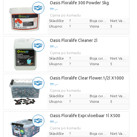
Oasis Floralife 300 Powder 5kg
??? -,--
Cijena po komadu
Skladište
?
Boja cvijeta
Niet Van Toepassing
Ukupno:
?
Visina
5
Oasis Floralife Cleaner 2l
??? -,--
Cijena po komadu
Skladište
?
Boja cvijeta
Niet Van Toepassing
Ukupno:
?
Visina
5
Oasis Floralife Clear Flower.1/2l X1000
??? -,--
Cijena po komadu
Skladište
?
Boja cvijeta
Niet Van Toepassing
Ukupno:
?
Visina
5
Oasis Floralife Expr.vloeibaar 1l X500
??? -,--
Cijena po komadu
Skladište
?
Boja cvijeta
Niet Van Toepassing