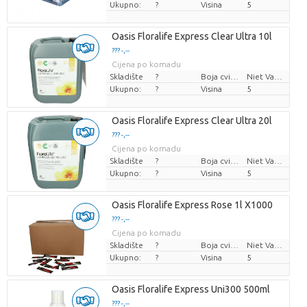
Ukupno:
?
Visina
5
Oasis Floralife Express Clear Ultra 10l
??? -,--
Cijena po komadu
Skladište
?
Boja cvijeta
Niet Van Toepassing
Ukupno:
?
Visina
5
Oasis Floralife Express Clear Ultra 20l
??? -,--
Cijena po komadu
Skladište
?
Boja cvijeta
Niet Van Toepassing
Ukupno:
?
Visina
5
Oasis Floralife Express Rose 1l X1000
??? -,--
Cijena po komadu
Skladište
?
Boja cvijeta
Niet Van Toepassing
Ukupno:
?
Visina
5
Oasis Floralife Express Uni300 500ml
??? -,--