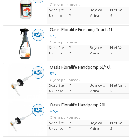
Cijena po komadu
Skladište
?
Boja cvijeta
Niet Van Toepassing
Ukupno:
?
Visina
5
Oasis Floralife Finishing Touch 1l
??? -,--
Cijena po komadu
Skladište
?
Boja cvijeta
Niet Van Toepassing
Ukupno:
?
Visina
5
Oasis Floralife Handpomp 5l/10l
??? -,--
Cijena po komadu
Skladište
?
Boja cvijeta
Niet Van Toepassing
Ukupno:
?
Visina
5
Oasis Floralife Handpomp 20l
??? -,--
Cijena po komadu
Skladište
?
Boja cvijeta
Niet Van Toepassing
Ukupno:
?
Visina
5