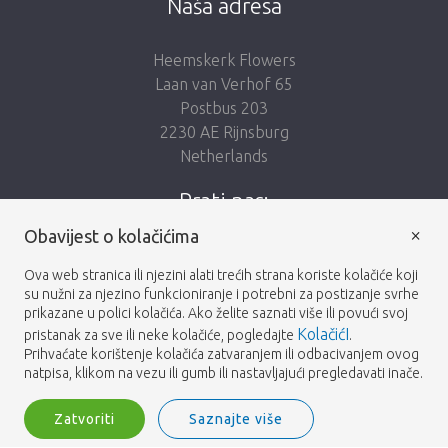
Naša adresa
Heemskerk Flowers
Laan van Verhof 65
Postbus 203
2230 AE Rijnsburg
Netherlands
Prati nas:
×
Obavijest o kolačićima
Ova web stranica ili njezini alati trećih strana koriste kolačiće koji
su nužni za njezino funkcioniranje i potrebni za postizanje svrhe
prikazane u polici kolačića. Ako želite saznati više ili povući svoj
Heemskerk Flowers
Odredbe i uvjeti
© 2026 -
KolačićI
pristanak za sve ili neke kolačiće, pogledajte
.
Prihvaćate korištenje kolačića zatvaranjem ili odbacivanjem ovog
Privatnosti
natpisa, klikom na vezu ili gumb ili nastavljajući pregledavati inače.
Zatvoriti
Saznajte više
Heemskerk Flowers is a trading name of BGH A.Heemskerk AZN b.v.