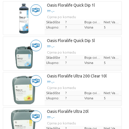
Oasis Floralife Quick Dip 1l
??? -,--
Cijena po komadu
Skladište
?
Boja cvijeta
Niet Van Toepassing
Ukupno:
?
Visina
5
Oasis Floralife Quick Dip 5l
??? -,--
Cijena po komadu
Skladište
?
Boja cvijeta
Niet Van Toepassing
Ukupno:
?
Visina
5
Oasis Floralife Ultra 200 Clear 10l
??? -,--
Cijena po komadu
Skladište
?
Boja cvijeta
Niet Van Toepassing
Ukupno:
?
Visina
5
Oasis Floralife Ultra 20l
??? -,--
Cijena po komadu
Skladište
?
Boja cvijeta
Niet Van Toepassing