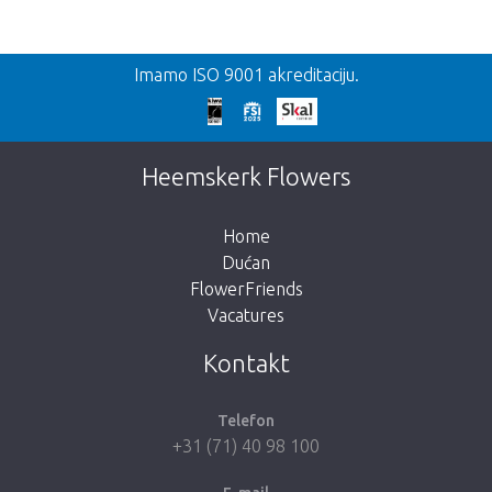
Nazad
Imamo ISO 9001 akreditaciju.
Prekasno!
Nažalost, ovaj artikl je rasprodan. Kliknite na
Heemskerk Flowers
gumb ispod za povratak u trgovinu.
Home
Dućan
FlowerFriends
Vacatures
Vrati me u dućan
Kontakt
Telefon
+31 (71) 40 98 100