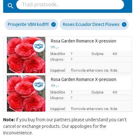
Provjerite VBN kod!!!!!
Roses Ecuador Direct Flowex
Rosa Garden Romance X-pression
??? -,--
Skladište
Cijena po komadu
?
Duljina
40
Ukupno:
?
Uzgajivač
floricola attaroses cia. ltda.
Rosa Garden Romance X-pression
??? -,--
Skladište
Cijena po komadu
?
Duljina
40
Ukupno:
?
Uzgajivač
floricola attaroses cia. ltda.
Note:
If you buy from our partners please understand you can't
cancel or exchange products. Our appologies for the
inconvenience.