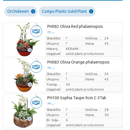
Orchideeen
Compo Plants Solid Plant
PH082 Olivia Red phalaenopsis
??? -,--
Skladište
Cijena po komadu
?
Veličina posude (cm)
24
Ukupno:
?
Visina
45
Materijal lonca
KERAMIEK
Uzgajivač
solid plant productions
PH083 Olivia Orange phalaenopsis
??? -,--
Skladište
Cijena po komadu
?
Veličina posude (cm)
24
Ukupno:
?
Visina
45
Transportna visina
45
Uzgajivač
solid plant productions
PH100 Sophia Taupe 9cm 2-3Tak
??? -,--
Skladište
Cijena po komadu
?
Veličina posude (cm)
28
Ukupno:
?
Visina
50
Br. biljaka/lonac
6
Uzgajivač
solid plant productions