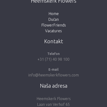
Heemskerk Flowers
gumb ispod za povratak u trgovinu.
Home
Dućan
FlowerFriends
Vacatures
Vrati me u dućan
Kontakt
Telefon
+31 (71) 40 98 100
E-mail
info@heemskerkflowers.com
Naša adresa
Heemskerk Flowers
Laan van Verhof 65