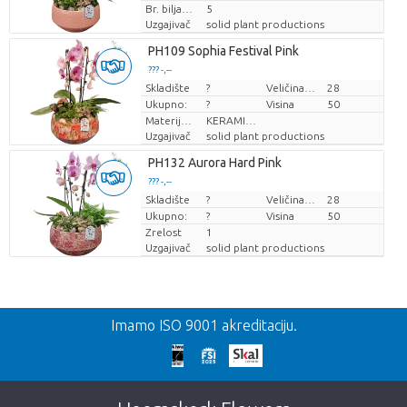
Br. biljaka/lonac
5
Uzgajivač
solid plant productions
PH109 Sophia Festival Pink
??? -,--
Skladište
Cijena po komadu
?
Veličina posude (cm)
28
Ukupno:
?
Visina
50
Materijal lonca
KERAMIEK
Uzgajivač
solid plant productions
PH132 Aurora Hard Pink
??? -,--
Skladište
Cijena po komadu
?
Veličina posude (cm)
28
Ukupno:
?
Visina
50
Zrelost
1
Uzgajivač
solid plant productions
Nazad
Imamo ISO 9001 akreditaciju.
Prekasno!
Nažalost, ovaj artikl je rasprodan. Kliknite na