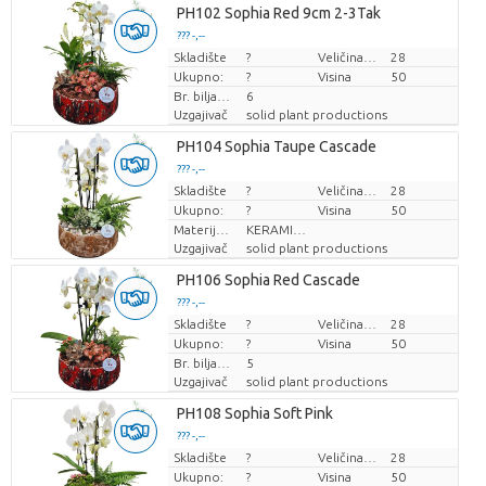
PH102 Sophia Red 9cm 2-3Tak
??? -,--
Skladište
Cijena po komadu
?
Veličina posude (cm)
28
Ukupno:
?
Visina
50
Br. biljaka/lonac
6
Uzgajivač
solid plant productions
PH104 Sophia Taupe Cascade
??? -,--
Skladište
Cijena po komadu
?
Veličina posude (cm)
28
Ukupno:
?
Visina
50
Materijal lonca
KERAMIEK
Uzgajivač
solid plant productions
PH106 Sophia Red Cascade
??? -,--
Skladište
Cijena po komadu
?
Veličina posude (cm)
28
Ukupno:
?
Visina
50
Br. biljaka/lonac
5
Uzgajivač
solid plant productions
PH108 Sophia Soft Pink
??? -,--
Skladište
Cijena po komadu
?
Veličina posude (cm)
28
Ukupno:
?
Visina
50