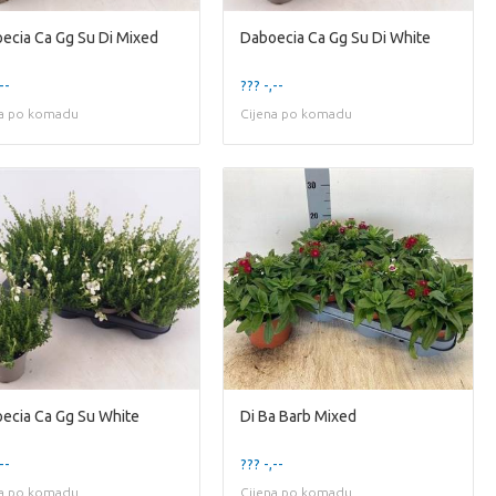
ecia Ca Gg Su Di Mixed
Daboecia Ca Gg Su Di White
--
??? -,--
na po komadu
Cijena po komadu
ecia Ca Gg Su White
Di Ba Barb Mixed
--
??? -,--
na po komadu
Cijena po komadu