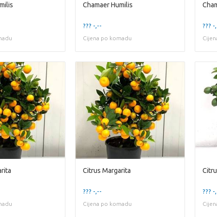
ilis
Chamaer Humilis
Cham
??? -,--
??? -,
madu
Cijena po komadu
Cije
rita
Citrus Margarita
Citr
??? -,--
??? -,
madu
Cijena po komadu
Cije