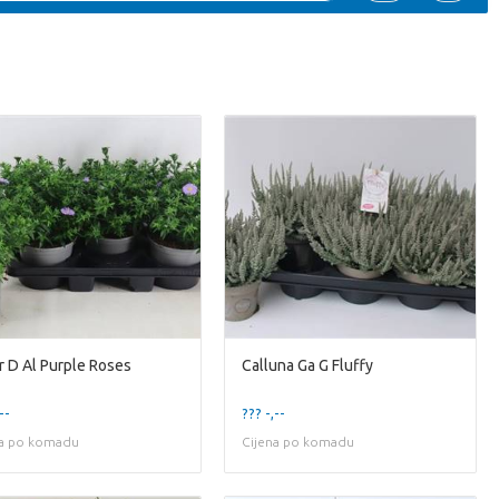
r D Al Purple Roses
Calluna Ga G Fluffy
--
??? -,--
na po komadu
Cijena po komadu