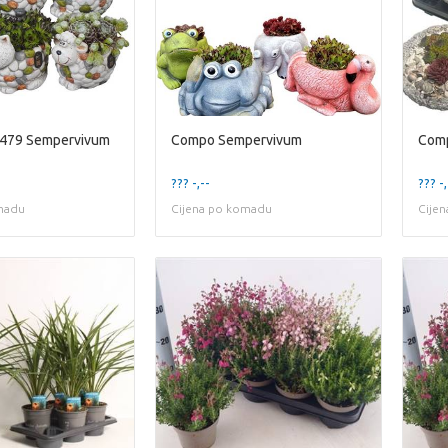
479 Sempervivum
Compo Sempervivum
Com
??? -,--
??? -,
madu
Cijena po komadu
Cije