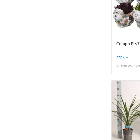
Compo Pts7
??? -,--
Cijena po ko