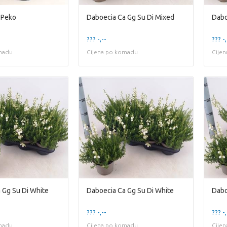
n Peko
Daboecia Ca Gg Su Di Mixed
Dabo
??? -,--
??? -,
madu
Cijena po komadu
Cije
 Gg Su Di White
Daboecia Ca Gg Su Di White
Dabo
??? -,--
??? -,
madu
Cijena po komadu
Cije