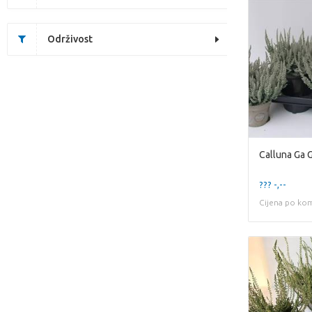
Održivost
Calluna Ga G
??? -,--
Cijena po ko