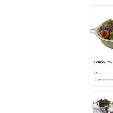
Compo Pts7
??? -,--
Cijena po ko