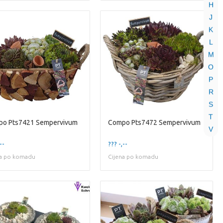
H
J
K
L
M
O
P
R
S
T
o Pts7421 Sempervivum
Compo Pts7472 Sempervivum
V
--
??? -,--
na po komadu
Cijena po komadu