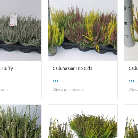
 Fluffy
Calluna Gar Trio Girls
Callu
??? -,--
??? -,
madu
Cijena po komadu
Cije