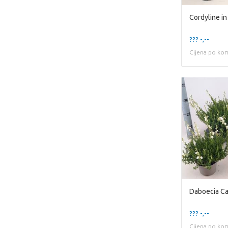
Cordyline i
??? -,--
Cijena po ko
Daboecia Ca
??? -,--
Cijena po ko