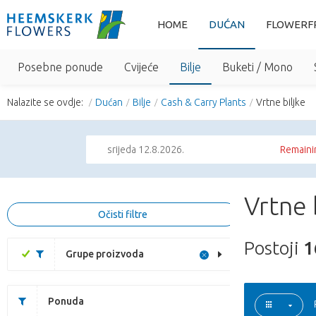
HOME
DUĆAN
FLOWERF
Posebne ponude
Cvijeće
Bilje
Buketi / Mono
Nalazite se ovdje:
Dućan
Bilje
Cash & Carry Plants
Vrtne biljke
srijeda 12.8.2026.
Remainin
Vrtne 
Očisti filtre
Postoji
1
Grupe proizvoda
Ponuda