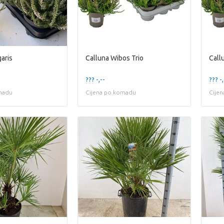
aris
Calluna Wibos Trio
Call
??? -,--
??? -,
madu
Cijena po komadu
Cije