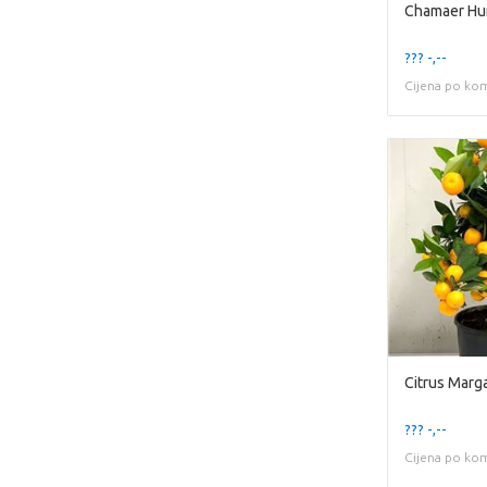
Chamaer Hum
??? -,--
Cijena po ko
Citrus Marga
??? -,--
Cijena po ko