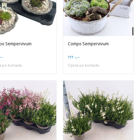
po Sempervivum
Compo Sempervivum
--
??? -,--
na po komadu
Cijena po komadu