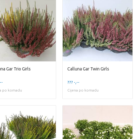
na Gar Trio Girls
Calluna Gar Twin Girls
--
??? -,--
na po komadu
Cijena po komadu