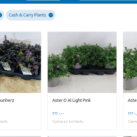
Cash & Carry Plants
aunherz
Aster D Al Light Pink
Aste
??? -,--
??? -,
madu
Cijena po komadu
Cije