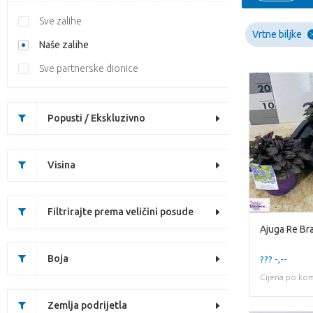
Sve zalihe
Vrtne biljke
Naše zalihe
Sve partnerske dionice
Popusti / Ekskluzivno
Visina
Filtrirajte prema veličini posude
Ajuga Re Br
Boja
??? -,--
Cijena po ko
Zemlja podrijetla