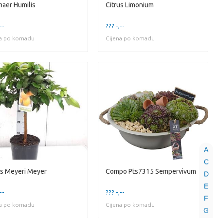
aer Humilis
Citrus Limonium
--
??? -,--
na po komadu
Cijena po komadu
A
C
us Meyeri Meyer
Compo Pts7315 Sempervivum
D
E
--
??? -,--
F
na po komadu
Cijena po komadu
G