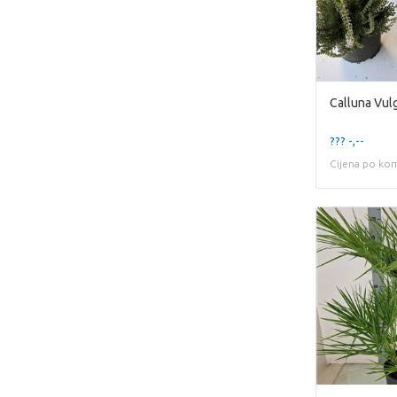
Calluna Vulg
??? -,--
Cijena po ko