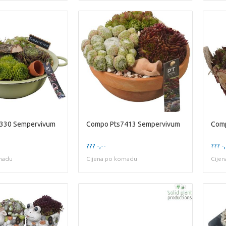
330 Sempervivum
Compo Pts7413 Sempervivum
Comp
??? -,--
??? -,
madu
Cijena po komadu
Cije