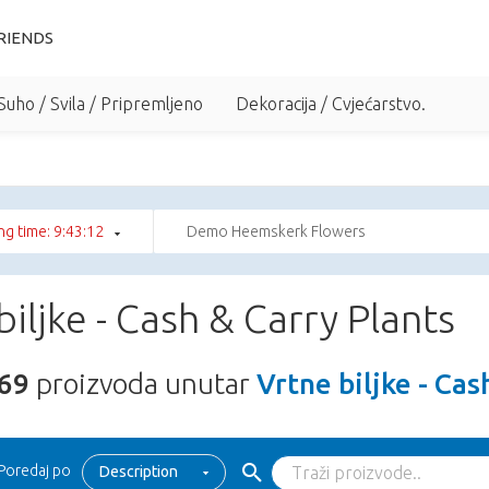
RIENDS
Suho / Svila / Pripremljeno
Dekoracija / Cvjećarstvo.
g time: 9:43:11
Demo Heemskerk Flowers
biljke - Cash & Carry Plants
69
proizvoda unutar
Vrtne biljke - Cas
Poredaj po
Description