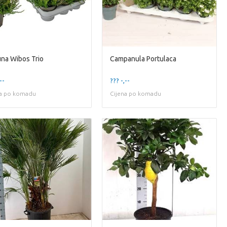
una Wibos Trio
Campanula Portulaca
--
??? -,--
na po komadu
Cijena po komadu