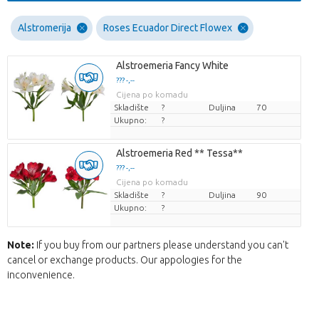
Alstromerija
Roses Ecuador Direct Flowex
Alstroemeria Fancy White
??? -,--
Cijena po komadu
Skladište
?
Duljina
70
Ukupno:
?
Alstroemeria Red ** Tessa**
??? -,--
Cijena po komadu
Skladište
?
Duljina
90
Ukupno:
?
Note:
If you buy from our partners please understand you can't
cancel or exchange products. Our appologies for the
inconvenience.