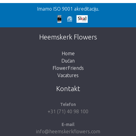
Nazad
Imamo ISO 9001 akreditaciju.
Prekasno!
Nažalost, ovaj artikl je rasprodan. Kliknite na
Heemskerk Flowers
gumb ispod za povratak u trgovinu.
Home
Dućan
FlowerFriends
Vacatures
Vrati me u dućan
Kontakt
Telefon
+31 (71) 40 98 100
E-mail
info@heemskerkflowers.com