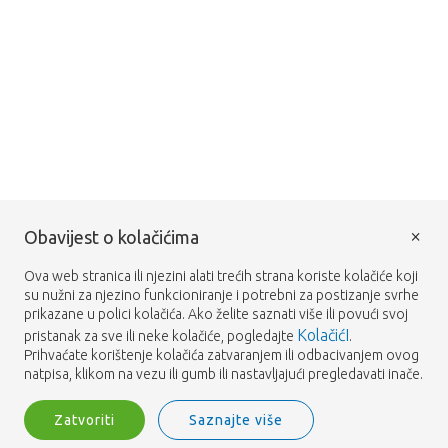
×
Obavijest o kolačićima
Ova web stranica ili njezini alati trećih strana koriste kolačiće koji
su nužni za njezino funkcioniranje i potrebni za postizanje svrhe
prikazane u polici kolačića. Ako želite saznati više ili povući svoj
KolačićI
pristanak za sve ili neke kolačiće, pogledajte
.
Prihvaćate korištenje kolačića zatvaranjem ili odbacivanjem ovog
natpisa, klikom na vezu ili gumb ili nastavljajući pregledavati inače.
Zatvoriti
Saznajte više