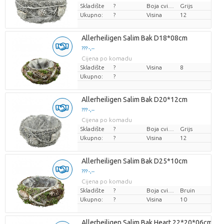
Skladište
?
Boja cvijeta
Grijs
Ukupno:
?
Visina
12
Allerheiligen Salim Bak D18*08cm
??? -,--
Cijena po komadu
Skladište
?
Visina
8
Ukupno:
?
Allerheiligen Salim Bak D20*12cm
??? -,--
Cijena po komadu
Skladište
?
Boja cvijeta
Grijs
Ukupno:
?
Visina
12
Allerheiligen Salim Bak D25*10cm
??? -,--
Cijena po komadu
Skladište
?
Boja cvijeta
Bruin
Ukupno:
?
Visina
10
Allerheiligen Salim Bak Heart 22*20*06cm