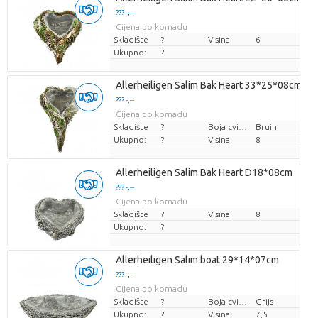
??? -,--
Cijena po komadu
Skladište
?
Visina
6
Ukupno:
?
Allerheiligen Salim Bak Heart 33*25*08cm
??? -,--
Cijena po komadu
Skladište
?
Boja cvijeta
Bruin
Ukupno:
?
Visina
8
Allerheiligen Salim Bak Heart D18*08cm
??? -,--
Cijena po komadu
Skladište
?
Visina
8
Ukupno:
?
Allerheiligen Salim boat 29*14*07cm
??? -,--
Cijena po komadu
Skladište
?
Boja cvijeta
Grijs
Ukupno:
?
Visina
7,5