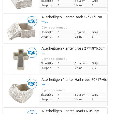
Skladište
?
Boja cvijeta
Grijs
Ukupno:
?
Visina
8
Allerheiligen Planter Boek 17*21*8cm
??? -,--
Cijena po komadu
Skladište
?
Boja cvijeta
Grijs
Ukupno:
?
Visina
8
Allerheiligen Planter cross 27*18*6.5cm
??? -,--
Cijena po komadu
Skladište
?
Boja cvijeta
Grijs
Ukupno:
?
Visina
7,5
Allerheiligen Planter Hart+roos 20*17*9cm
??? -,--
Cijena po komadu
Skladište
?
Boja cvijeta
Grijs
Ukupno:
?
Visina
9
Allerheiligen Planter Heart D20*8cm