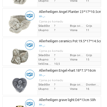
Ukupno:
?
Visina
11
Allerheiligen Angel Planter 23*17*10.5cm
??? -,--
Cijena po komadu
Skladište
?
Boja cvijeta
Grijs
Ukupno:
?
Visina
11
Allerheiligen ceramics Pot 19.5*17*14.5cm
??? -,--
Cijena po komadu
Skladište
?
Boja cvijeta
Grijs
Ukupno:
?
Visina
15
Veličina posude (cm)
10,5
Allerheiligen Engel+hart 18*7.5*16cm
??? -,--
Cijena po komadu
Skladište
?
Boja cvijeta
Donkergrijs
Ukupno:
?
Visina
16
Allerheiligen grave light D6*13cm 50h
??? -,--