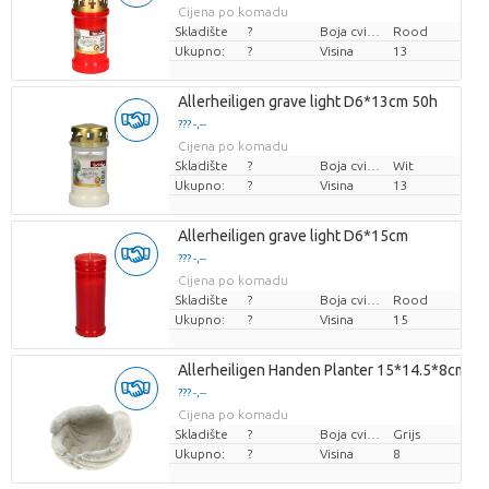
Cijena po komadu
Skladište
?
Boja cvijeta
Rood
Ukupno:
?
Visina
13
Allerheiligen grave light D6*13cm 50h
??? -,--
Cijena po komadu
Skladište
?
Boja cvijeta
Wit
Ukupno:
?
Visina
13
Allerheiligen grave light D6*15cm
??? -,--
Cijena po komadu
Skladište
?
Boja cvijeta
Rood
Ukupno:
?
Visina
15
Allerheiligen Handen Planter 15*14.5*8cm
??? -,--
Cijena po komadu
Skladište
?
Boja cvijeta
Grijs
Ukupno:
?
Visina
8