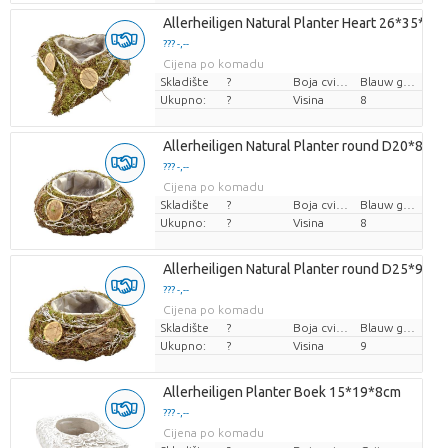
Allerheiligen Natural Planter Heart 26*35*8c
??? -,--
Cijena po komadu
Skladište
?
Boja cvijeta
Blauw groen
Ukupno:
?
Visina
8
Allerheiligen Natural Planter round D20*8cm
??? -,--
Cijena po komadu
Skladište
?
Boja cvijeta
Blauw groen
Ukupno:
?
Visina
8
Allerheiligen Natural Planter round D25*9cm
??? -,--
Cijena po komadu
Skladište
?
Boja cvijeta
Blauw groen
Ukupno:
?
Visina
9
Allerheiligen Planter Boek 15*19*8cm
??? -,--
Cijena po komadu