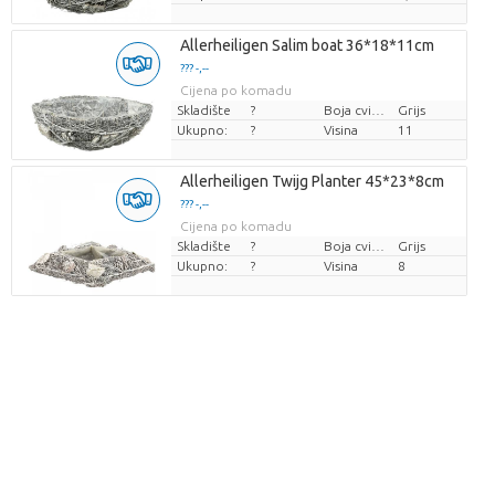
Allerheiligen Salim boat 36*18*11cm
??? -,--
Cijena po komadu
Skladište
?
Boja cvijeta
Grijs
Ukupno:
?
Visina
11
Allerheiligen Twijg Planter 45*23*8cm
??? -,--
Cijena po komadu
Skladište
?
Boja cvijeta
Grijs
Ukupno:
?
Visina
8