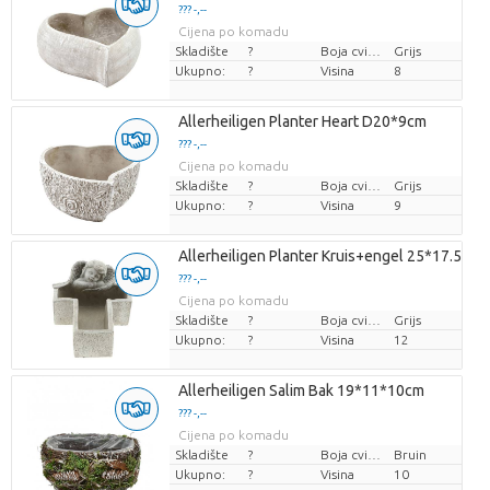
??? -,--
Cijena po komadu
Skladište
?
Boja cvijeta
Grijs
Ukupno:
?
Visina
8
Allerheiligen Planter Heart D20*9cm
??? -,--
Cijena po komadu
Skladište
?
Boja cvijeta
Grijs
Ukupno:
?
Visina
9
Allerheiligen Planter Kruis+engel 25*17.5*1
??? -,--
Cijena po komadu
Skladište
?
Boja cvijeta
Grijs
Ukupno:
?
Visina
12
Allerheiligen Salim Bak 19*11*10cm
??? -,--
Cijena po komadu
Skladište
?
Boja cvijeta
Bruin
Ukupno:
?
Visina
10