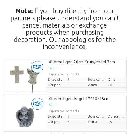
Note:
If you buy directly from our
partners please understand you can't
cancel materials or exchange
products when purchasing
decoration. Our appologies for the
inconvenience.
Allerheiligen 20cm Kruis/engel 7cm
??? -,--
Cijena po komadu
Skladište
?
Boja cvijeta
Grijs
Ukupno:
?
Visina
20
Allerheiligen Angel 17*10*18cm
??? -,--
Cijena po komadu
Skladište
?
Boja cvijeta
Donkergrijs
Ukupno:
?
Visina
18