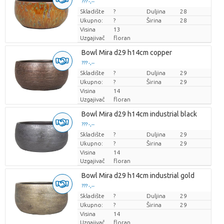
??? -,--
Skladište
Cijena po komadu
?
Duljina
28
Ukupno:
?
Širina
28
Visina
13
Uzgajivač
floran
Bowl Mira d29 h14cm copper
??? -,--
Skladište
Cijena po komadu
?
Duljina
29
Ukupno:
?
Širina
29
Visina
14
Uzgajivač
floran
Bowl Mira d29 h14cm industrial black
??? -,--
Skladište
Cijena po komadu
?
Duljina
29
Ukupno:
?
Širina
29
Visina
14
Uzgajivač
floran
Bowl Mira d29 h14cm industrial gold
??? -,--
Skladište
Cijena po komadu
?
Duljina
29
Ukupno:
?
Širina
29
Visina
14
Uzgajivač
floran