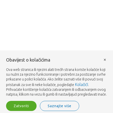
×
Obavijest o kolačićima
Ova web stranica ili njezini alati trećih strana koriste kolačiće koji
su nužni za njezino funkcioniranje i potrebni za postizanje svrhe
prikazane u polici kolačića. Ako želite saznati više ili povući svoj
KolačićI
pristanak za sve ili neke kolačiće, pogledajte
.
Prihvaćate korištenje kolačića zatvaranjem ili odbacivanjem ovog
natpisa, klikom na vezu ili gumb ili nastavljajući pregledavati inače.
Zatvoriti
Saznajte više