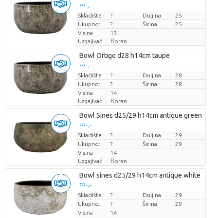
??? -,--
Skladište
Cijena po komadu
?
Duljina
25
Ukupno:
?
Širina
25
Visina
13
Uzgajivač
floran
Bowl Ortigo d28 h14cm taupe
??? -,--
Skladište
Cijena po komadu
?
Duljina
28
Ukupno:
?
Širina
28
Visina
14
Uzgajivač
floran
Bowl Sines d25/29 h14cm antique green
??? -,--
Skladište
Cijena po komadu
?
Duljina
29
Ukupno:
?
Širina
29
Visina
14
Uzgajivač
floran
Bowl sines d25/29 h14cm antique white
??? -,--
Skladište
Cijena po komadu
?
Duljina
29
Ukupno:
?
Širina
29
Visina
14