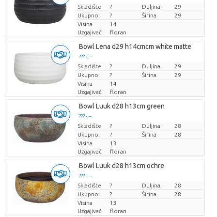
Skladište
Cijena po komadu
?
Duljina
29
Ukupno:
?
Širina
29
Visina
14
Uzgajivač
floran
Bowl Lena d29 h14cmcm white matte
??? -,--
Skladište
Cijena po komadu
?
Duljina
29
Ukupno:
?
Širina
29
Visina
14
Uzgajivač
floran
Bowl Luuk d28 h13cm green
??? -,--
Skladište
Cijena po komadu
?
Duljina
28
Ukupno:
?
Širina
28
Visina
13
Uzgajivač
floran
Bowl Luuk d28 h13cm ochre
??? -,--
Skladište
Cijena po komadu
?
Duljina
28
Ukupno:
?
Širina
28
Visina
13
Uzgajivač
floran