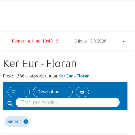
Remaining time: 10:40:14
Srijeda 12.8.2026.
Ker Eur - Floran
Postoji
336
proizvoda unutar
Ker Eur - Floran
Description
Ker Eur