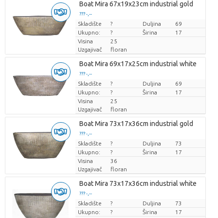
Boat Mira 67x19x23cm industrial gold
??? -,--
Skladište
Cijena po komadu
?
Duljina
69
Ukupno:
?
Širina
17
Visina
25
Uzgajivač
floran
Boat Mira 69x17x25cm industrial white
??? -,--
Skladište
Cijena po komadu
?
Duljina
69
Ukupno:
?
Širina
17
Visina
25
Uzgajivač
floran
Boat Mira 73x17x36cm industrial gold
??? -,--
Skladište
Cijena po komadu
?
Duljina
73
Ukupno:
?
Širina
17
Visina
36
Uzgajivač
floran
Boat Mira 73x17x36cm industrial white
??? -,--
Skladište
Cijena po komadu
?
Duljina
73
Ukupno:
?
Širina
17