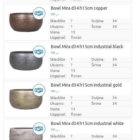
Bowl Mira d34 h15cm copper
??? -,--
Skladište
Cijena po komadu
?
Duljina
34
Ukupno:
?
Širina
34
Visina
15
Uzgajivač
floran
Bowl Mira d34 h15cm industrial black
??? -,--
Skladište
Cijena po komadu
?
Duljina
34
Ukupno:
?
Širina
34
Visina
15
Uzgajivač
floran
Bowl Mira d34 h15cm industrial gold
??? -,--
Skladište
Cijena po komadu
?
Duljina
34
Ukupno:
?
Širina
34
Visina
15
Uzgajivač
floran
Bowl Mira d34 h15cm industrial white
??? -,--
Skladište
Cijena po komadu
?
Duljina
34