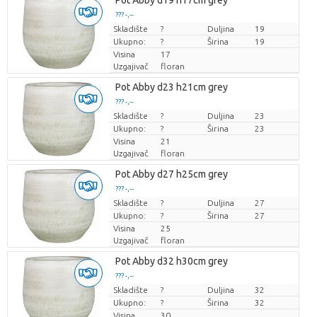
Pot Abby d19 h17cm grey
??? -,--
Skladište
Cijena po komadu
?
Duljina
19
Ukupno:
?
Širina
19
Visina
17
Uzgajivač
floran
Pot Abby d23 h21cm grey
??? -,--
Skladište
Cijena po komadu
?
Duljina
23
Ukupno:
?
Širina
23
Visina
21
Uzgajivač
floran
Pot Abby d27 h25cm grey
??? -,--
Skladište
Cijena po komadu
?
Duljina
27
Ukupno:
?
Širina
27
Visina
25
Uzgajivač
floran
Pot Abby d32 h30cm grey
??? -,--
Skladište
Cijena po komadu
?
Duljina
32
Ukupno:
?
Širina
32
Visina
30