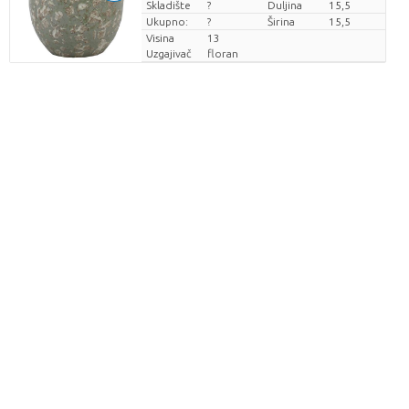
Skladište
Cijena po komadu
?
Duljina
15,5
Ukupno:
?
Širina
15,5
Visina
13
Uzgajivač
floran