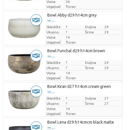
Visina
36
Uzgajivač
floran
Bowl Abby d29 h14cm grey
??? -,--
Skladište
Cijena po komadu
?
Duljina
29
Ukupno:
?
Širina
29
Visina
14
Uzgajivač
floran
Bowl Funchal d29 h14cm brown
??? -,--
Skladište
Cijena po komadu
?
Duljina
29
Ukupno:
?
Širina
29
Visina
14
Uzgajivač
floran
Bowl Kiran d27 h14cm cream green
??? -,--
Skladište
Cijena po komadu
?
Duljina
27
Ukupno:
?
Širina
27
Visina
14
Uzgajivač
floran
Bowl Lena d29 h14cmcm black matte
??? -,--