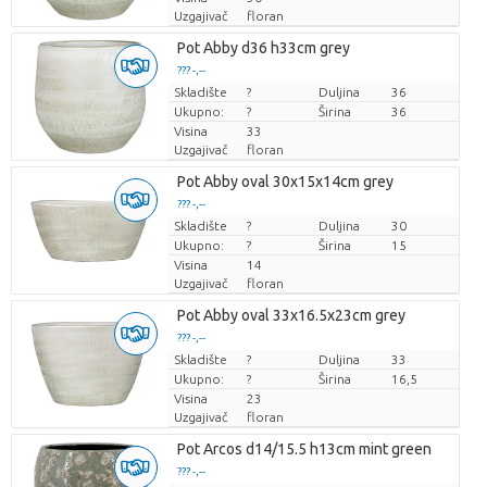
Uzgajivač
floran
Pot Abby d36 h33cm grey
??? -,--
Skladište
Cijena po komadu
?
Duljina
36
Ukupno:
?
Širina
36
Visina
33
Uzgajivač
floran
Pot Abby oval 30x15x14cm grey
??? -,--
Skladište
Cijena po komadu
?
Duljina
30
Ukupno:
?
Širina
15
Visina
14
Uzgajivač
floran
Pot Abby oval 33x16.5x23cm grey
??? -,--
Skladište
Cijena po komadu
?
Duljina
33
Ukupno:
?
Širina
16,5
Visina
23
Uzgajivač
floran
Pot Arcos d14/15.5 h13cm mint green
??? -,--