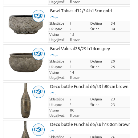
Uzgajivač
floran
Bowl Tobias d32/34 h15cm gold
??? -,--
Skladište
Cijena po komadu
?
Duljina
34
Ukupno:
?
Širina
34
Visina
15
Uzgajivač
floran
Bowl Vales d25/29 h14cm grey
??? -,--
Skladište
Cijena po komadu
?
Duljina
29
Ukupno:
?
Širina
29
Visina
14
Uzgajivač
floran
Deco bottle Funchal d6/23 h80cm brown
??? -,--
Skladište
Cijena po komadu
?
Duljina
23
Ukupno:
?
Širina
23
Visina
80
Uzgajivač
floran
Deco bottle Funchal d6/26 h100cm brown
??? -,--
Skladište
Cijena po komadu
?
Duljina
26