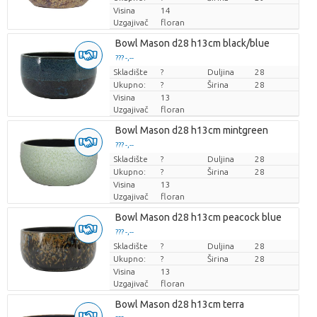
Visina
14
Uzgajivač
floran
Bowl Mason d28 h13cm black/blue
??? -,--
Skladište
Cijena po komadu
?
Duljina
28
Ukupno:
?
Širina
28
Visina
13
Uzgajivač
floran
Bowl Mason d28 h13cm mintgreen
??? -,--
Skladište
Cijena po komadu
?
Duljina
28
Ukupno:
?
Širina
28
Visina
13
Uzgajivač
floran
Bowl Mason d28 h13cm peacock blue
??? -,--
Skladište
Cijena po komadu
?
Duljina
28
Ukupno:
?
Širina
28
Visina
13
Uzgajivač
floran
Bowl Mason d28 h13cm terra