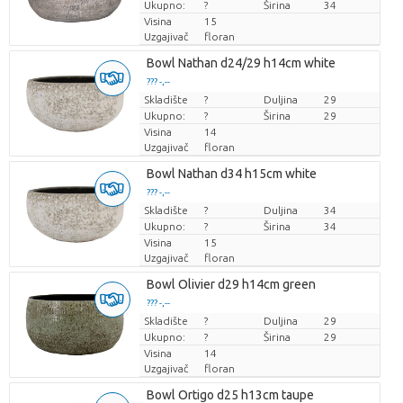
Ukupno:
?
Širina
34
Visina
15
Uzgajivač
floran
Bowl Nathan d24/29 h14cm white
??? -,--
Skladište
Cijena po komadu
?
Duljina
29
Ukupno:
?
Širina
29
Visina
14
Uzgajivač
floran
Bowl Nathan d34 h15cm white
??? -,--
Skladište
Cijena po komadu
?
Duljina
34
Ukupno:
?
Širina
34
Visina
15
Uzgajivač
floran
Bowl Olivier d29 h14cm green
??? -,--
Skladište
Cijena po komadu
?
Duljina
29
Ukupno:
?
Širina
29
Visina
14
Uzgajivač
floran
Bowl Ortigo d25 h13cm taupe