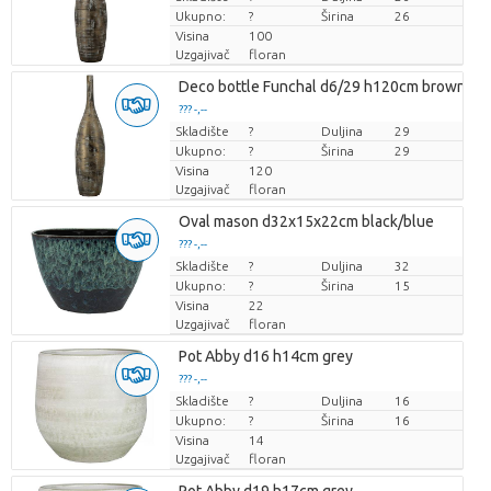
Ukupno:
?
Širina
26
Visina
100
Uzgajivač
floran
Deco bottle Funchal d6/29 h120cm brown
??? -,--
Skladište
Cijena po komadu
?
Duljina
29
Ukupno:
?
Širina
29
Visina
120
Uzgajivač
floran
Oval mason d32x15x22cm black/blue
??? -,--
Skladište
Cijena po komadu
?
Duljina
32
Ukupno:
?
Širina
15
Visina
22
Uzgajivač
floran
Pot Abby d16 h14cm grey
??? -,--
Skladište
Cijena po komadu
?
Duljina
16
Ukupno:
?
Širina
16
Visina
14
Uzgajivač
floran