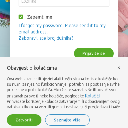
Zapamti me
I forgot my password. Please send it to my
email address.
Zaboravili ste broj dužnika?
Prijavite se
×
Obavijest o kolačićima
Ova web stranica ili njezini alati trećih strana koriste kolačiće koji
su nužni za njezino funkcioniranje i potrebni za postizanje svrhe
prikazane u polici kolačića. Ako želite saznati više ili povući svoj
KolačićI
pristanak za sve ili neke kolačiće, pogledajte
.
Prihvaćate korištenje kolačića zatvaranjem ili odbacivanjem ovog
natpisa, klikom na vezu ili gumb ili nastavljajući pregledavati inače.
Zatvoriti
Saznajte više