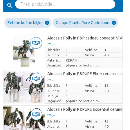
Zelene kućne biljke
Compo Plants Pure Collection
Alocasia Polly in P&P cadeau concept: VIVE L
??? -,--
Skladište
Cijena po komadu
?
Veličina posude (cm)
12
Ukupno:
?
Visina
40
Materijal lonca
KERAMIEK
Uzgajivač
p&pure collection bv
Alocasia Polly in P&PURE Eline ceramics ass. 3
??? -,--
Skladište
Cijena po komadu
?
Veličina posude (cm)
12
Ukupno:
?
Visina
40
Br. biljaka/lonac
1
Uzgajivač
p&pure collection bv
Alocasia Polly in P&PURE Essential ceramics a
??? -,--
Skladište
Cijena po komadu
?
Veličina posude (cm)
12
Ukupno:
?
Visina
40