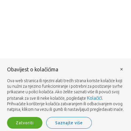
×
Obavijest o kolačićima
Ova web stranica ili njezini alati trećih strana koriste kolačiće koji
su nužni za njezino funkcioniranje i potrebni za postizanje svrhe
prikazane u polici kolačića. Ako želite saznati više ili povući svoj
KolačićI
pristanak za sve ili neke kolačiće, pogledajte
.
Prihvaćate korištenje kolačića zatvaranjem ili odbacivanjem ovog
natpisa, klikom na vezu ili gumb ili nastavljajući pregledavati inače.
Zatvoriti
Saznajte više