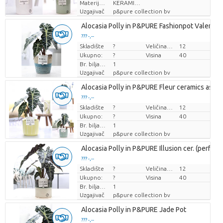
Materijal lonca
KERAMIEK
Uzgajivač
p&pure collection bv
Alocasia Polly in P&PURE Fashionpot Valerie
??? -,--
Skladište
Cijena po komadu
?
Veličina posude (cm)
12
Ukupno:
?
Visina
40
Br. biljaka/lonac
1
Uzgajivač
p&pure collection bv
Alocasia Polly in P&PURE Fleur ceramics ass. 3
??? -,--
Skladište
Cijena po komadu
?
Veličina posude (cm)
12
Ukupno:
?
Visina
40
Br. biljaka/lonac
1
Uzgajivač
p&pure collection bv
Alocasia Polly in P&PURE Illusion cer. (perfectl
??? -,--
Skladište
Cijena po komadu
?
Veličina posude (cm)
12
Ukupno:
?
Visina
40
Br. biljaka/lonac
1
Uzgajivač
p&pure collection bv
Alocasia Polly in P&PURE Jade Pot
??? -,--