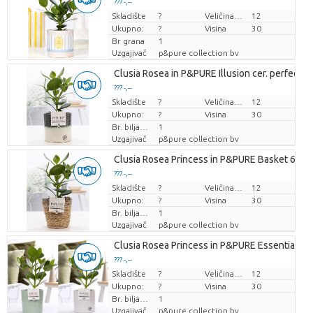
??? -,--
Skladište
Cijena po komadu
?
Veličina posude (cm)
12
Ukupno:
?
Visina
30
Br grana
1
Uzgajivač
p&pure collection bv
Clusia Rosea in P&PURE Illusion cer. perfectly
??? -,--
Skladište
Cijena po komadu
?
Veličina posude (cm)
12
Ukupno:
?
Visina
30
Br. biljaka/lonac
1
Uzgajivač
p&pure collection bv
Clusia Rosea Princess in P&PURE Basket 6
??? -,--
Skladište
Cijena po komadu
?
Veličina posude (cm)
12
Ukupno:
?
Visina
30
Br. biljaka/lonac
1
Uzgajivač
p&pure collection bv
Clusia Rosea Princess in P&PURE Essential ce
??? -,--
Skladište
Cijena po komadu
?
Veličina posude (cm)
12
Ukupno:
?
Visina
30
Br. biljaka/lonac
1
Uzgajivač
p&pure collection bv