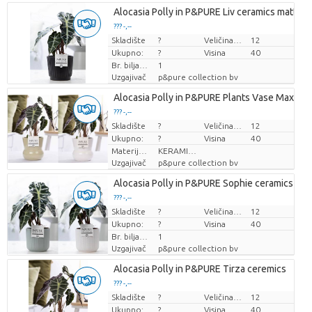
Alocasia Polly in P&PURE Liv ceramics matt ba
??? -,--
Skladište
Cijena po komadu
?
Veličina posude (cm)
12
Ukupno:
?
Visina
40
Br. biljaka/lonac
1
Uzgajivač
p&pure collection bv
Alocasia Polly in P&PURE Plants Vase Maxima 
??? -,--
Skladište
Cijena po komadu
?
Veličina posude (cm)
12
Ukupno:
?
Visina
40
Materijal lonca
KERAMIEK
Uzgajivač
p&pure collection bv
Alocasia Polly in P&PURE Sophie ceramics ass.
??? -,--
Skladište
Cijena po komadu
?
Veličina posude (cm)
12
Ukupno:
?
Visina
40
Br. biljaka/lonac
1
Uzgajivač
p&pure collection bv
Alocasia Polly in P&PURE Tirza ceremics
??? -,--
Skladište
Cijena po komadu
?
Veličina posude (cm)
12
Ukupno:
?
Visina
40