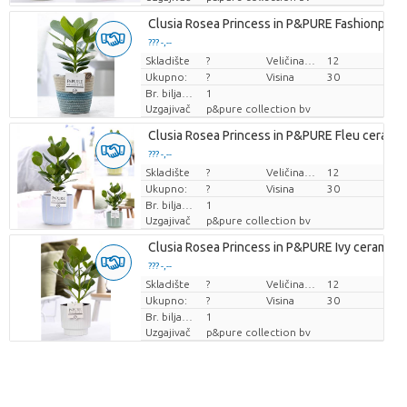
Clusia Rosea Princess in P&PURE Fashionpot V
??? -,--
Skladište
Cijena po komadu
?
Veličina posude (cm)
12
Ukupno:
?
Visina
30
Br. biljaka/lonac
1
Uzgajivač
p&pure collection bv
Clusia Rosea Princess in P&PURE Fleu ceramic
??? -,--
Skladište
Cijena po komadu
?
Veličina posude (cm)
12
Ukupno:
?
Visina
30
Br. biljaka/lonac
1
Uzgajivač
p&pure collection bv
Clusia Rosea Princess in P&PURE Ivy ceramics
??? -,--
Skladište
Cijena po komadu
?
Veličina posude (cm)
12
Ukupno:
?
Visina
30
Br. biljaka/lonac
1
Uzgajivač
p&pure collection bv