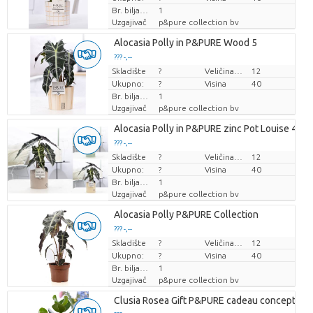
Br. biljaka/lonac
1
Uzgajivač
p&pure collection bv
Alocasia Polly in P&PURE Wood 5
??? -,--
Skladište
Cijena po komadu
?
Veličina posude (cm)
12
Ukupno:
?
Visina
40
Br. biljaka/lonac
1
Uzgajivač
p&pure collection bv
Alocasia Polly in P&PURE zinc Pot Louise 4 Mi
??? -,--
Skladište
Cijena po komadu
?
Veličina posude (cm)
12
Ukupno:
?
Visina
40
Br. biljaka/lonac
1
Uzgajivač
p&pure collection bv
Alocasia Polly P&PURE Collection
??? -,--
Skladište
Cijena po komadu
?
Veličina posude (cm)
12
Ukupno:
?
Visina
40
Br. biljaka/lonac
1
Uzgajivač
p&pure collection bv
Clusia Rosea Gift P&PURE cadeau concept: 