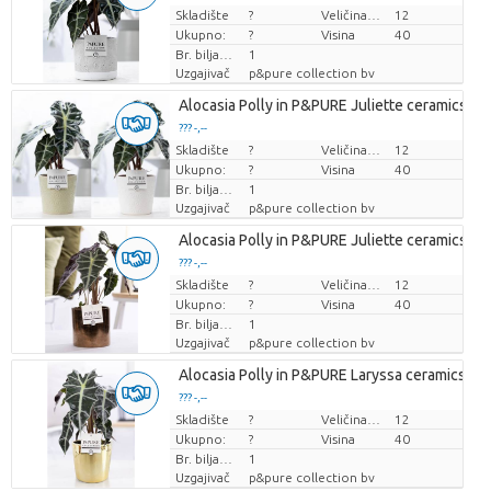
Skladište
Cijena po komadu
?
Veličina posude (cm)
12
Ukupno:
?
Visina
40
Br. biljaka/lonac
1
Uzgajivač
p&pure collection bv
Alocasia Polly in P&PURE Juliette ceramics as
??? -,--
Skladište
Cijena po komadu
?
Veličina posude (cm)
12
Ukupno:
?
Visina
40
Br. biljaka/lonac
1
Uzgajivač
p&pure collection bv
Alocasia Polly in P&PURE Juliette ceramics go
??? -,--
Skladište
Cijena po komadu
?
Veličina posude (cm)
12
Ukupno:
?
Visina
40
Br. biljaka/lonac
1
Uzgajivač
p&pure collection bv
Alocasia Polly in P&PURE Laryssa ceramics sh
??? -,--
Skladište
Cijena po komadu
?
Veličina posude (cm)
12
Ukupno:
?
Visina
40
Br. biljaka/lonac
1
Uzgajivač
p&pure collection bv