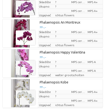
Skladište
?
MPS certifikat.
MPS A+
Cijena po komadu
Ukupno:
?
MPS certifikat.
MPS A+
Uzgajivač
ichtus flowers
Phalaenopsis An Montreux
??? -,--
Skladište
?
MPS certifikat.
MPS A+
Cijena po komadu
Ukupno:
?
MPS certifikat.
MPS A+
Uzgajivač
ichtus flowers
Phalaenopsis Happy Valentina
??? -,--
Skladište
?
MPS certifikat.
MPS A
Cijena po komadu
Ukupno:
?
MPS certifikat.
MPS A
Uzgajivač
walter grootscholten
Phalaenopsis Kobe
??? -,--
Skladište
?
MPS certifikat.
MPS A+
Cijena po komadu
Ukupno:
?
MPS certifikat.
MPS A+
Uzgajivač
ichtus flowers