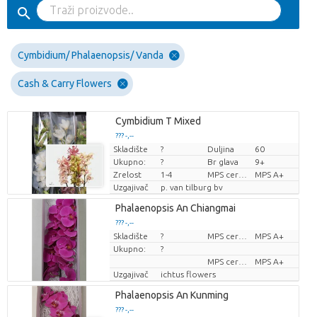
Cymbidium/ Phalaenopsis/ Vanda
Cash & Carry Flowers
Cymbidium T Mixed
??? -,--
Skladište
?
Duljina
60
Cijena po komadu
Ukupno:
?
Br glava
9+
Zrelost
1-4
MPS certifikat.
MPS A+
Uzgajivač
p. van tilburg bv
Phalaenopsis An Chiangmai
??? -,--
Skladište
?
MPS certifikat.
MPS A+
Cijena po komadu
Ukupno:
?
MPS certifikat.
MPS A+
Uzgajivač
ichtus flowers
Phalaenopsis An Kunming
??? -,--