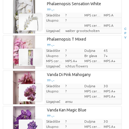
Phalaenopsis Sensation White
??? -,--
Skladište
?
MPS certifikat.
MPS A
Cijena po komadu
Ukupno:
?
MPS certifikat.
MPS A
C
Uzgajivač
walter grootscholten
P
V
Phalaenopsis T Mixed
??? -,--
Skladište
?
Duljina
45
Cijena po komadu
Ukupno:
?
Br glava
7+
MPS certifikat.
MPS A+
MPS certifikat.
MPS A+
Uzgajivač
ichtus flowers
Vanda Di Pink Mahogany
??? -,--
Skladište
?
Duljina
30
Cijena po komadu
Ukupno:
?
MPS certifikat.
MPS A+
MPS certifikat.
MPS A+
Uzgajivač
ansu
Vanda Kan Magic Blue
??? -,--
Skladište
?
Duljina
30
Cijena po komadu
Ukupno:
?
MPS certifikat.
MPS A+