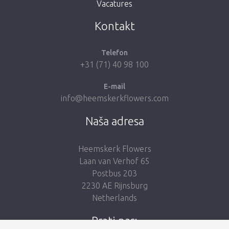
Vacatures
Vrati me u dućan
Kontakt
Telefon
+31 (71) 40 98 100
E-mail
info@heemskerkflowers.com
Naša adresa
Heemskerk Flowers
Laan van Verhof 65
Postbus 203
2230 AE Rijnsburg
Netherlands
Prati nas: