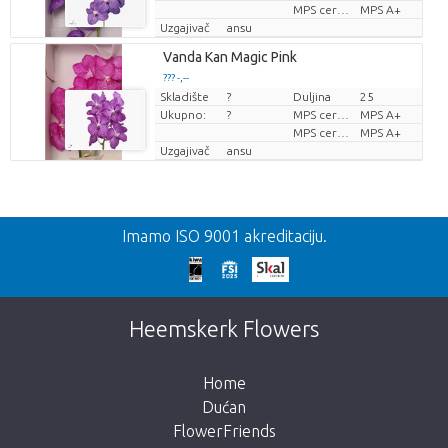
MPS certifikat.
MPS A+
Uzgajivač
ansu
Vanda Kan Magic Pink
??? -,--
Skladište
?
Duljina
25
Cijena po komadu
Ukupno:
?
MPS certifikat.
MPS A+
MPS certifikat.
MPS A+
Uzgajivač
ansu
Nazad
Imamo ISO 9001 akreditaciju.
Prekasno!
Nažalost, ovaj artikl je rasprodan. Kliknite na
Heemskerk Flowers
gumb ispod za povratak u trgovinu.
Home
Dućan
FlowerFriends