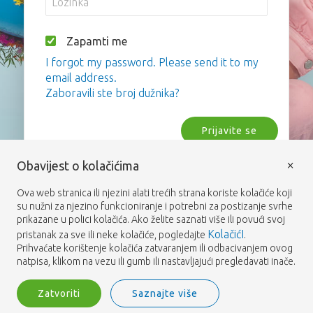
Zapamti me
I forgot my password. Please send it to my
email address.
Zaboravili ste broj dužnika?
Prijavite se
×
Obavijest o kolačićima
Ova web stranica ili njezini alati trećih strana koriste kolačiće koji
su nužni za njezino funkcioniranje i potrebni za postizanje svrhe
prikazane u polici kolačića. Ako želite saznati više ili povući svoj
KolačićI
pristanak za sve ili neke kolačiće, pogledajte
.
Prihvaćate korištenje kolačića zatvaranjem ili odbacivanjem ovog
natpisa, klikom na vezu ili gumb ili nastavljajući pregledavati inače.
Zatvoriti
Saznajte više