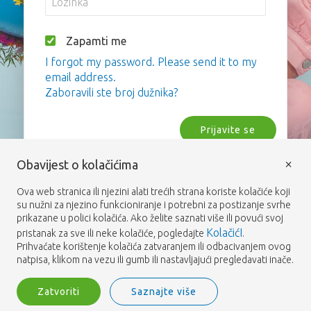
Zapamti me
I forgot my password. Please send it to my
email address.
Zaboravili ste broj dužnika?
Prijavite se
×
Obavijest o kolačićima
Ova web stranica ili njezini alati trećih strana koriste kolačiće koji
su nužni za njezino funkcioniranje i potrebni za postizanje svrhe
prikazane u polici kolačića. Ako želite saznati više ili povući svoj
KolačićI
pristanak za sve ili neke kolačiće, pogledajte
.
Prihvaćate korištenje kolačića zatvaranjem ili odbacivanjem ovog
natpisa, klikom na vezu ili gumb ili nastavljajući pregledavati inače.
Zatvoriti
Saznajte više