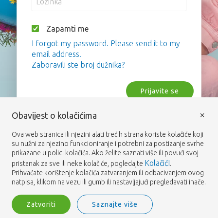
Zapamti me
I forgot my password. Please send it to my
email address.
Zaboravili ste broj dužnika?
Prijavite se
×
Obavijest o kolačićima
Ova web stranica ili njezini alati trećih strana koriste kolačiće koji
su nužni za njezino funkcioniranje i potrebni za postizanje svrhe
prikazane u polici kolačića. Ako želite saznati više ili povući svoj
KolačićI
pristanak za sve ili neke kolačiće, pogledajte
.
Prihvaćate korištenje kolačića zatvaranjem ili odbacivanjem ovog
natpisa, klikom na vezu ili gumb ili nastavljajući pregledavati inače.
Zatvoriti
Saznajte više