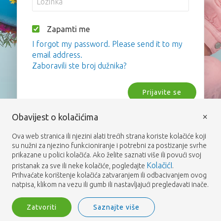
Zapamti me
I forgot my password. Please send it to my
email address.
Zaboravili ste broj dužnika?
Prijavite se
×
Obavijest o kolačićima
Ova web stranica ili njezini alati trećih strana koriste kolačiće koji
su nužni za njezino funkcioniranje i potrebni za postizanje svrhe
prikazane u polici kolačića. Ako želite saznati više ili povući svoj
KolačićI
pristanak za sve ili neke kolačiće, pogledajte
.
Prihvaćate korištenje kolačića zatvaranjem ili odbacivanjem ovog
natpisa, klikom na vezu ili gumb ili nastavljajući pregledavati inače.
Zatvoriti
Saznajte više