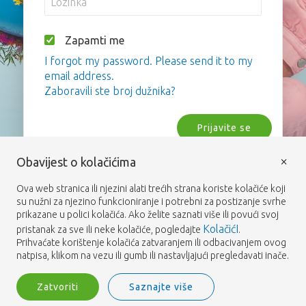
Zapamti me
I forgot my password. Please send it to my
email address.
Zaboravili ste broj dužnika?
Prijavite se
×
Obavijest o kolačićima
Ova web stranica ili njezini alati trećih strana koriste kolačiće koji
su nužni za njezino funkcioniranje i potrebni za postizanje svrhe
prikazane u polici kolačića. Ako želite saznati više ili povući svoj
KolačićI
pristanak za sve ili neke kolačiće, pogledajte
.
Prihvaćate korištenje kolačića zatvaranjem ili odbacivanjem ovog
natpisa, klikom na vezu ili gumb ili nastavljajući pregledavati inače.
Zatvoriti
Saznajte više