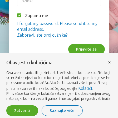
Zapamti me
I forgot my password. Please send it to my
email address.
Zaboravili ste broj dužnika?
Prijavite se
×
Obavijest o kolačićima
Ova web stranica ili njezini alati trećih strana koriste kolačiće koji
su nužni za njezino funkcioniranje i potrebni za postizanje svrhe
prikazane u polici kolačića. Ako želite saznati više ili povući svoj
KolačićI
pristanak za sve ili neke kolačiće, pogledajte
.
Prihvaćate korištenje kolačića zatvaranjem ili odbacivanjem ovog
natpisa, klikom na vezu ili gumb ili nastavljajući pregledavati inače.
Zatvoriti
Saznajte više