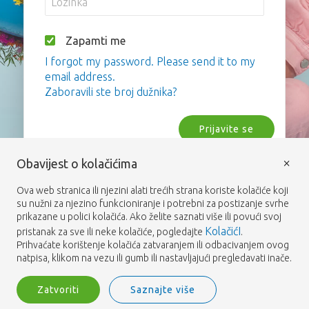
Zapamti me
I forgot my password. Please send it to my
email address.
Zaboravili ste broj dužnika?
Prijavite se
×
Obavijest o kolačićima
Ova web stranica ili njezini alati trećih strana koriste kolačiće koji
su nužni za njezino funkcioniranje i potrebni za postizanje svrhe
prikazane u polici kolačića. Ako želite saznati više ili povući svoj
KolačićI
pristanak za sve ili neke kolačiće, pogledajte
.
Prihvaćate korištenje kolačića zatvaranjem ili odbacivanjem ovog
natpisa, klikom na vezu ili gumb ili nastavljajući pregledavati inače.
Zatvoriti
Saznajte više